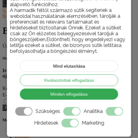
alapvető funkcióihoz.
A harmadik féltől származó sütik segítenek a
0
Ft
0
Kosár
Konzultáció
weboldal használatának elemzésében, tárolják a
preferenciáit és releváns tartalmakat és
hirdetéseket biztosítanak Önnek. Ezeket a sütiket
Bognárszegek SB_KAMPÓS
csak az Ön előzetes beleegyezésével tároljuk a
böngészőjében.Eldöntheti, hogy engedélyezi vagy
letiltja ezeket a sütiket, de bizonyos sütik letiltása
Úgy tűnik, hogy nem található az, amit keres.
befolyásolhatja a böngészési élményt.
Hírlevél
Mind elutasítása
Iratkozzon fel hírlevelünkre, hogy első kézből értesüljön az
újdonságokról, akciókról!
Kiválasztottak elfogadása
Keresztnév
Minden elfogadása
E-mail cím
Megismertem és elfogadom az
Adatvédelmi Nyilatkozatot
.
Feliratkozás
Szükséges
Analitika
Menüpontok
Hirdetések
Marketing
Termékek
Rólunk