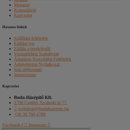
Magazin
Konzultáció
Kapcsolat
Hasznos linkek
Szállítási feltételek
Elállási jog
Elállás a rendeléstől
Visszatérítési Szabályzat
Általános Szerződési Feltételek
Adatvédelmi Nyilatkozat
Süti tájékoztató
Impresszum
Kapcsolat
Buda-Házépítő Kft.
2700 Cegléd, Szolnoki út 77.
webshop@budahazepito.hu
+36 30 760 4788
Facebook-f
Instagram