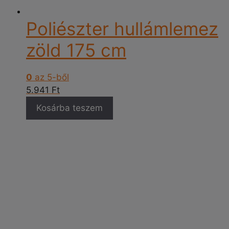
Poliészter hullámlemez
zöld 175 cm
0
az 5-ből
5.941
Ft
Kosárba teszem