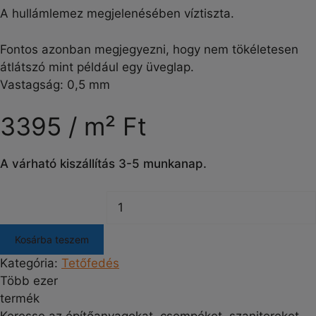
A hullámlemez megjelenésében víztiszta.
Fontos azonban megjegyezni, hogy nem tökéletesen
átlátszó mint például egy üveglap.
Vastagság: 0,5 mm
3395 / m² Ft
A várható kiszállítás 3-5 munkanap.
Kosárba teszem
Kategória:
Tetőfedés
Több ezer
termék
Keresse az építőanyagokat, csempéket, szanitereket,