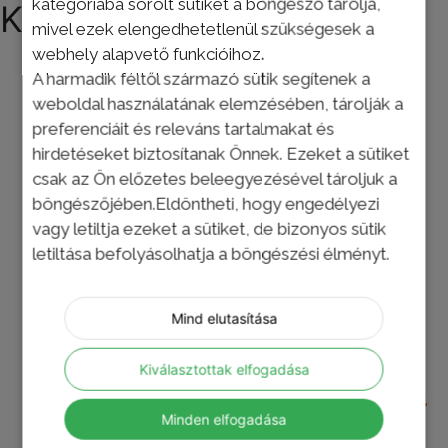
kategóriába sorolt sütiket a böngésző tárolja,
Kapcsolódó termékek
mivel ezek elengedhetetlenül szükségesek a
webhely alapvető funkcióihoz.
A harmadik féltől származó sütik segítenek a
weboldal használatának elemzésében, tárolják a
preferenciáit és releváns tartalmakat és
hirdetéseket biztosítanak Önnek. Ezeket a sütiket
csak az Ön előzetes beleegyezésével tároljuk a
böngészőjében.Eldöntheti, hogy engedélyezi
vagy letiltja ezeket a sütiket, de bizonyos sütik
letiltása befolyásolhatja a böngészési élményt.
Mind elutasítása
Kiválasztottak elfogadása
Poliészter hullámlemez
sárga 150 cm
Minden elfogadása