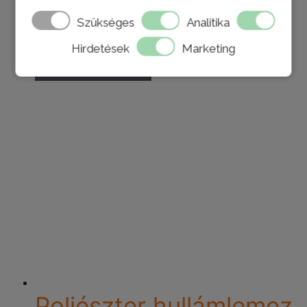
Szükséges
Analitika
0
az 5-ből
5.093
Ft
Hirdetések
Marketing
Kosárba teszem
Poliészter hullámlemez