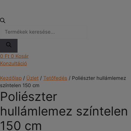
Products
search
0
Ft
0
Kosár
Konzultáció
Kezdőlap
/
Üzlet
/
Tetőfedés
/ Poliészter hullámlemez
színtelen 150 cm
Poliészter
hullámlemez színtelen
150 cm