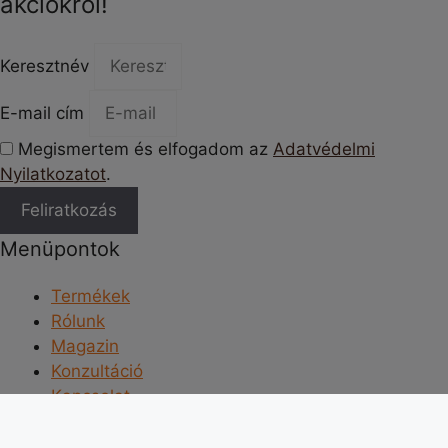
akciókról!
Keresztnév
E-mail cím
Megismertem és elfogadom az
Adatvédelmi
Nyilatkozatot
.
Feliratkozás
Menüpontok
Termékek
Rólunk
Magazin
Konzultáció
Kapcsolat