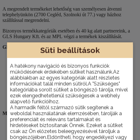
A megrendelt termékeket lehetőség van személyesen átvenni
telephelyünkön (2700 Cegléd, Szolnoki út 77.) vagy házhoz
szállítással megrendelni.
Bizonyos termékkategóriák esetében és 40 kg alatt partnereink, a
GLS Hungary Kft. és az MPL végzi a termékek kiszállítását.
GLS házhoz szállítás díjai:
Süti beállítások
0-2 kg: 1.340 Ft + ÁFA
2-3 kg: 1.530 Ft + ÁFA
A hatékony navigáció és bizonyos funkciók
3-5 kg: 1.610 Ft + ÁFA
működésének érdekében sütiket használunk.Az
5-10 kg: 1.780 Ft + ÁFA
alábbiakban az egyes kategóriák alatt részletes
10-15 kg: 1.950 Ft + ÁFA
információkat talál minden sütiről.A "Szükséges"
15-20 kg: 2.110 Ft + ÁFA
kategóriába sorolt sütiket a böngésző tárolja, mivel
20-25 kg: 2.305 Ft + ÁFA
ezek elengedhetetlenül szükségesek a webhely
25-30 kg: 2.500 Ft + ÁFA
alapvető funkcióihoz.
30-40 kg: 3.100 Ft + ÁFA
A harmadik féltől származó sütik segítenek a
weboldal használatának elemzésében, tárolják a
MPL házhoz szállítás díjai:
preferenciáit és releváns tartalmakat és
0-1 kg: bruttó 1.855 Ft
hirdetéseket biztosítanak Önnek. Ezeket a sütiket
1-2 kg: bruttó 1.890 Ft
csak az Ön előzetes beleegyezésével tároljuk a
2-3 kg: bruttó 1.945 Ft
böngészőjében.Eldöntheti, hogy engedélyezi vagy