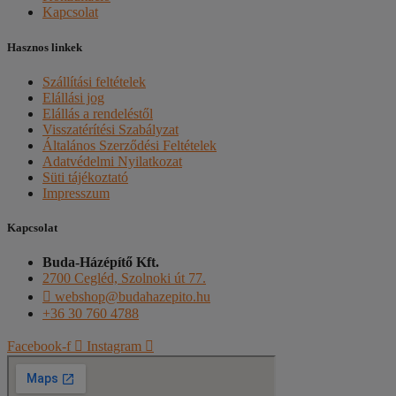
Kapcsolat
Hasznos linkek
Szállítási feltételek
Elállási jog
Elállás a rendeléstől
Visszatérítési Szabályzat
Általános Szerződési Feltételek
Adatvédelmi Nyilatkozat
Süti tájékoztató
Impresszum
Kapcsolat
Buda-Házépítő Kft.
2700 Cegléd, Szolnoki út 77.
webshop@budahazepito.hu
+36 30 760 4788
Facebook-f
Instagram