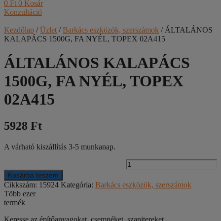
0
Ft
0
Kosár
Konzultáció
Kezdőlap
/
Üzlet
/
Barkács eszközök, szerszámok
/ ÁLTALÁNOS
KALAPÁCS 1500G, FA NYÉL, TOPEX 02A415
ÁLTALÁNOS KALAPÁCS
1500G, FA NYÉL, TOPEX
02A415
5928 Ft
A várható kiszállítás 3-5 munkanap.
Kosárba teszem
1
Cikkszám:
15924
Kategória:
Barkács eszközök, szerszámok
F
Több ezer
N
termék
0
Keresse az építőanyagokat, csempéket, szanitereket,