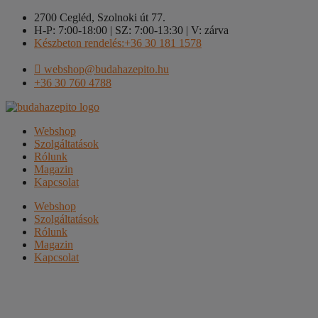
Kilépés
2700 Cegléd, Szolnoki út 77.
a
H-P: 7:00-18:00 | SZ: 7:00-13:30 | V: zárva
tartalomba
Készbeton rendelés:+36 30 181 1578
webshop@budahazepito.hu
+36 30 760 4788
Webshop
Szolgáltatások
Rólunk
Magazin
Kapcsolat
Webshop
Szolgáltatások
Rólunk
Magazin
Kapcsolat