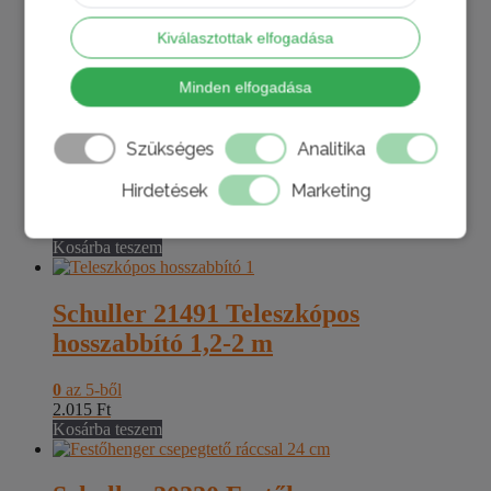
0
az 5-ből
Kiválasztottak elfogadása
418
Ft
Kosárba teszem
Minden elfogadása
Schuller Festőhenger csepegtető
Szükséges
Analitika
ráccsal 25 cm
Hirdetések
Marketing
0
az 5-ből
2.925
Ft
Kosárba teszem
Schuller 21491 Teleszkópos
hosszabbító 1,2-2 m
0
az 5-ből
2.015
Ft
Kosárba teszem