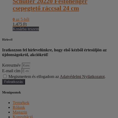
Schuller 20220 Festőhenger
csepegtető ráccsal 24 cm
0
az 5-ből
1.475
Ft
Kosárba teszem
Hírlevél
Iratkozzon fel hírlevelünkre, hogy első kézből értesüljön az
újdonságokról, akciókról!
Keresztnév
E-mail cím
Megismertem és elfogadom az
Adatvédelmi Nyilatkozatot
.
Feliratkozás
Menüpontok
Termékek
Rólunk
Magazin
Konzultáció