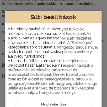
m
barkácstermékeket webáruházunkban és bemutatótermünkben!
Szakértő
Süti beállítások
ügyfélszolgálat
Kérje építkezéséhez, felújításához szaktanácsadóink segítségét!
A hatékony navigáció és bizonyos funkciók
Országos házhoz szállítás
működésének érdekében sütiket használunk.Az
alábbiakban az egyes kategóriák alatt részletes
Termékeinket nemcsak személyesen, telephelyünkön van lehetőség
információkat talál minden sütiről.A "Szükséges"
átvenni, hanem házhoz is szállítjuk szükség esetén.
kategóriába sorolt sütiket a böngésző tárolja, mivel
ezek elengedhetetlenül szükségesek a webhely
Ezek is érdekelhetik
alapvető funkcióihoz.
A harmadik féltől származó sütik segítenek a
Kapcsolódó termékek
weboldal használatának elemzésében, tárolják a
preferenciáit és releváns tartalmakat és
hirdetéseket biztosítanak Önnek. Ezeket a sütiket
Kapcsolódó termékek
csak az Ön előzetes beleegyezésével tároljuk a
böngészőjében.Eldöntheti, hogy engedélyezi vagy
letiltja ezeket a sütiket, de bizonyos sütik letiltása
befolyásolhatja a böngészési élményt.
Schuller 22580 Struktúra henger 10
cm
Mind elutasítása