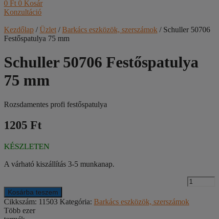
0
Ft
0
Kosár
Konzultáció
Kezdőlap
/
Üzlet
/
Barkács eszközök, szerszámok
/ Schuller 50706
Festőspatulya 75 mm
Schuller 50706 Festőspatulya
75 mm
Rozsdamentes profi festőspatulya
1205 Ft
KÉSZLETEN
A várható kiszállítás 3-5 munkanap.
S
5
Kosárba teszem
F
Cikkszám:
11503
Kategória:
Barkács eszközök, szerszámok
7
Több ezer