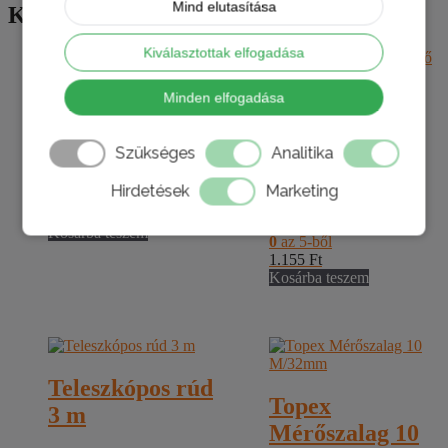
Mind elutasítása
Kapcsolódó termékek
Kiválasztottak elfogadása
Schuller 22580
Minden elfogadása
Schuller 20180
Struktúra
Festőhenger
henger 10 cm
Szükséges
Analitika
csepegtető
Hirdetések
Marketing
ráccsal 6 cm
0
az 5-ből
418
Ft
Kosárba teszem
0
az 5-ből
1.155
Ft
Kosárba teszem
Teleszkópos rúd
Topex
3 m
Mérőszalag 10