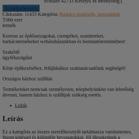
Schuller 42733 Kesztyű M mennyiség
Kosárba teszem
Cikkszám:
11433
Kategória:
Barkács eszközök, szerszámok
Több ezer
termék
Keresse az építőanyagokat, csempéket, szanitereket,
barkácstermékeket webáruházunkban és bemutatótermünkben!
Szakértő
ügyfélszolgálat
Kérje építkezéséhez, felújításához szaktanácsadóink segítségét!
Országos házhoz szállítás
Termékeinket nemcsak személyesen, telephelyünkön van lehetőség
átvenni, hanem házhoz is szállítjuk szükség esetén.
Leírás
Leírás
Ez a kategória az összes szerelőkesztyűt tartalmazza varrásmentes,
finom kötéssel és különféle bevonatokkal. Jól illeszkednek a