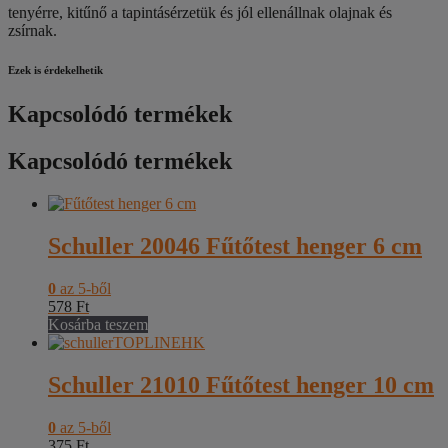
tenyérre, kitűnő a tapintásérzetük és jól ellenállnak olajnak és
zsírnak.
Ezek is érdekelhetik
Kapcsolódó termékek
Kapcsolódó termékek
Schuller 20046 Fűtőtest henger 6 cm
0
az 5-ből
578
Ft
Kosárba teszem
Schuller 21010 Fűtőtest henger 10 cm
0
az 5-ből
375
Ft