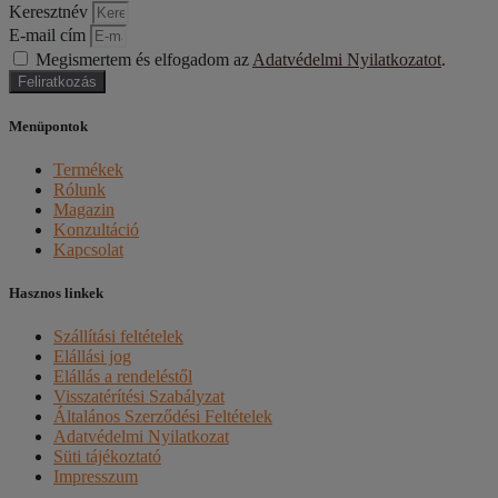
Keresztnév
E-mail cím
Megismertem és elfogadom az
Adatvédelmi Nyilatkozatot
.
Feliratkozás
Menüpontok
Termékek
Rólunk
Magazin
Konzultáció
Kapcsolat
Hasznos linkek
Szállítási feltételek
Elállási jog
Elállás a rendeléstől
Visszatérítési Szabályzat
Általános Szerződési Feltételek
Adatvédelmi Nyilatkozat
Süti tájékoztató
Impresszum