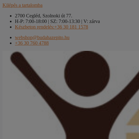
Kilépés a tartalomba
2700 Cegléd, Szolnoki út 77.
H-P: 7:00-18:00 | SZ: 7:00-13:30 | V: zárva
Készbeton rendelés:+36 30 181 1578
webshop@budahazepito.hu
+36 30 760 4788