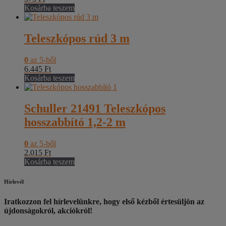
Kosárba teszem
Teleszkópos rúd 3 m
0
az 5-ből
6.445
Ft
Kosárba teszem
Schuller 21491 Teleszkópos
hosszabbító 1,2-2 m
0
az 5-ből
2.015
Ft
Kosárba teszem
Hírlevél
Iratkozzon fel hírlevelünkre, hogy első kézből értesüljön az
újdonságokról, akciókról!