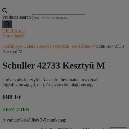
Products search
0
Ft
0
Kosár
Konzultáció
Kezdőlap
/
Üzlet
/
Barkács eszközök, szerszámok
/ Schuller 42733
Kesztyű M
Schuller 42733 Kesztyű M
Univerzális kesztyű U3-as nitril bevonattal, maximális
fogásbiztonsággal, olaj- és víztaszító tulajdonsággal
698 Ft
KÉSZLETEN
A várható kiszállítás 3-5 munkanap.