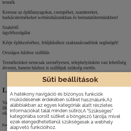
termék
Keresse az építőanyagokat, csempéket, szanitereket,
barkácstermékeket webáruházunkban és bemutatótermünkben!
Szakértő
ügyfélszolgálat
Kérje építkezéséhez, felújításához szaktanácsadóink segítségét!
Országos házhoz szállítás
Termékeinket nemcsak személyesen, telephelyünkön van lehetőség
átvenni, hanem házhoz is szállítjuk szükség esetén.
Süti beállítások
Leírás
Leírás
A hatékony navigáció és bizonyos funkciók
működésének érdekében sütiket használunk.Az
Varrásmentes, finom kötéssel és különféle bevonatokkal. Jól
alábbiakban az egyes kategóriák alatt részletes
illeszkednek a tenyérre, kitűnő a tapintásérzetük és jól ellenállnak
információkat talál minden sütiről.A "Szükséges"
olajnak és zsírnak.
kategóriába sorolt sütiket a böngésző tárolja, mivel
ezek elengedhetetlenül szükségesek a webhely
Ezek is érdekelhetik
alapvető funkcióihoz.