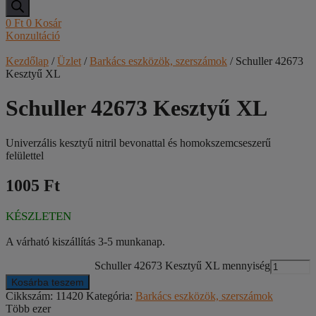
0
Ft
0
Kosár
Konzultáció
Kezdőlap
/
Üzlet
/
Barkács eszközök, szerszámok
/ Schuller 42673
Kesztyű XL
Schuller 42673 Kesztyű XL
Univerzális kesztyű nitril bevonattal és homokszemcseszerű
felülettel
1005 Ft
KÉSZLETEN
A várható kiszállítás 3-5 munkanap.
Schuller 42673 Kesztyű XL mennyiség
Kosárba teszem
Cikkszám:
11420
Kategória:
Barkács eszközök, szerszámok
Több ezer