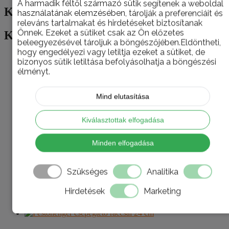
A harmadik féltől származó sütik segítenek a weboldal
Kapcsolódó termékek
használatának elemzésében, tárolják a preferenciáit és
releváns tartalmakat és hirdetéseket biztosítanak
Önnek. Ezeket a sütiket csak az Ön előzetes
Kapcsolódó termékek
beleegyezésével tároljuk a böngészőjében.Eldöntheti,
hogy engedélyezi vagy letiltja ezeket a sütiket, de
bizonyos sütik letiltása befolyásolhatja a böngészési
élményt.
Schuller 22302 Festőhenger 27 cm
Mind elutasítása
0
az 5-ből
3.478
Ft
Kosárba teszem
Kiválasztottak elfogadása
Minden elfogadása
Schuller 11810 Mennyezetkefe 17 cm
x 17 cm
Szükséges
Analitika
0
az 5-ből
Hirdetések
Marketing
11.815
Ft
Kosárba teszem