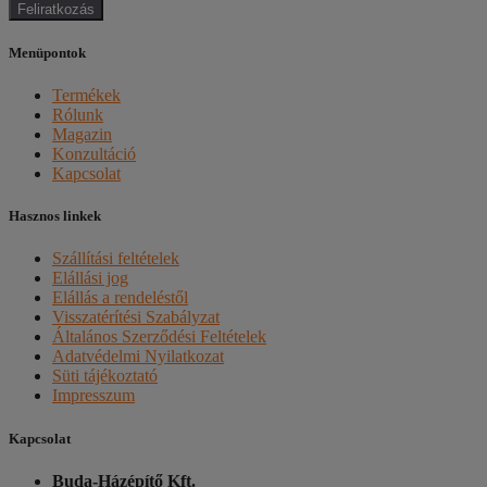
Feliratkozás
Menüpontok
Termékek
Rólunk
Magazin
Konzultáció
Kapcsolat
Hasznos linkek
Szállítási feltételek
Elállási jog
Elállás a rendeléstől
Visszatérítési Szabályzat
Általános Szerződési Feltételek
Adatvédelmi Nyilatkozat
Süti tájékoztató
Impresszum
Kapcsolat
Buda-Házépítő Kft.