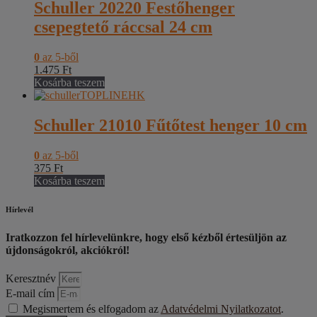
Schuller 20220 Festőhenger
csepegtető ráccsal 24 cm
0
az 5-ből
1.475
Ft
Kosárba teszem
Schuller 21010 Fűtőtest henger 10 cm
0
az 5-ből
375
Ft
Kosárba teszem
Hírlevél
Iratkozzon fel hírlevelünkre, hogy első kézből értesüljön az
újdonságokról, akciókról!
Keresztnév
E-mail cím
Megismertem és elfogadom az
Adatvédelmi Nyilatkozatot
.