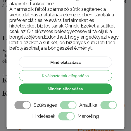
Termékeinket nemcsak személyesen, telephelyünkön van lehetőség
alapvető funkcióihoz.
átvenni, hanem házhoz is szállítjuk szükség esetén.
A harmadik féltől származó sütik segítenek a
weboldal használatának elemzésében, tárolják a
preferenciáit és releváns tartalmakat és
hirdetéseket biztosítanak Önnek. Ezeket a sütiket
Leírás
csak az Ön előzetes beleegyezésével tároljuk a
böngészőjében.Eldöntheti, hogy engedélyezi vagy
Leírás
letiltja ezeket a sütiket, de bizonyos sütik letiltása
befolyásolhatja a böngészési élményt.
Varrásmentes, finom kötéssel és különféle bevonatokkal. Jól
illeszkednek a tenyérre, kitűnő a tapintásérzetük és jól ellenállnak
olajnak és zsírnak.
Mind elutasítása
Kiválasztottak elfogadása
Ezek is érdekelhetik
Kapcsolódó termékek
Minden elfogadása
Kapcsolódó termékek
Szükséges
Analitika
Hirdetések
Marketing
Schuller 22510
Schuller 20180
Nyél