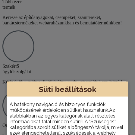
Több ezer
termék
Keresse az építőanyagokat, csempéket, szanitereket,
barkácstermékeket webáruházunkban és bemutatótermünkben!
Szakértő
ügyfélszolgálat
Kérje építkezéséhez, felújításához szaktanácsadóink segítségét!
Süti beállítások
A hatékony navigáció és bizonyos funkciók
működésének érdekében sütiket használunk.Az
alábbiakban az egyes kategóriák alatt részletes
információkat talál minden sütiről.A "Szükséges"
Országos házhoz szállítás
kategóriába sorolt sütiket a böngésző tárolja, mivel
ezek elengedhetetlenül szükségesek a webhely