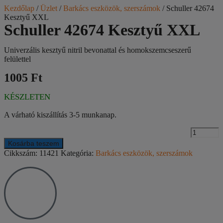
Kezdőlap
/
Üzlet
/
Barkács eszközök, szerszámok
/ Schuller 42674
Kesztyű XXL
Schuller 42674 Kesztyű XXL
Univerzális kesztyű nitril bevonattal és homokszemcseszerű
felülettel
1005 Ft
KÉSZLETEN
A várható kiszállítás 3-5 munkanap.
Kosárba teszem
Cikkszám:
11421
Kategória:
Barkács eszközök, szerszámok