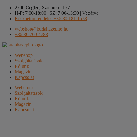
Kilépés
2700 Cegléd, Szolnoki út 77.
a
H-P: 7:00-18:00 | SZ: 7:00-13:30 | V: zárva
tartalomba
Készbeton rendelés:+36 30 181 1578
webshop@budahazepito.hu
+36 30 760 4788
Webshop
Szolgáltatások
Rólunk
Magazin
Kapcsolat
Webshop
Szolgáltatások
Rólunk
Magazin
Kapcsolat