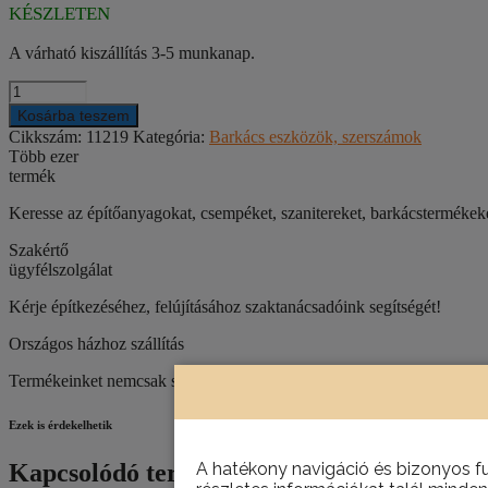
KÉSZLETEN
A várható kiszállítás 3-5 munkanap.
KINYOMÓPISZTOLY
FÉM
Kosárba teszem
NYITOTT,
Cikkszám:
11219
Kategória:
Barkács eszközök, szerszámok
TOPEX
Több ezer
21B245
termék
mennyiség
Keresse az építőanyagokat, csempéket, szanitereket, barkácstermék
Szakértő
ügyfélszolgálat
Kérje építkezéséhez, felújításához szaktanácsadóink segítségét!
Országos házhoz szállítás
Termékeinket nemcsak személyesen, telephelyünkön van lehetőség átve
Ezek is érdekelhetik
A hatékony navigáció és bizonyos f
Kapcsolódó termékek