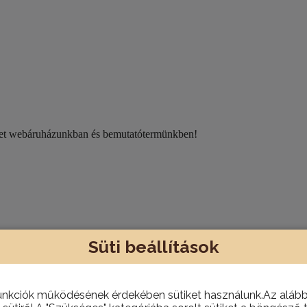
eket webáruházunkban és bemutatótermünkben!
nni, hanem házhoz is szállítjuk szükség esetén.
Süti beállítások
unkciók működésének érdekében sütiket használunk.Az alábbi