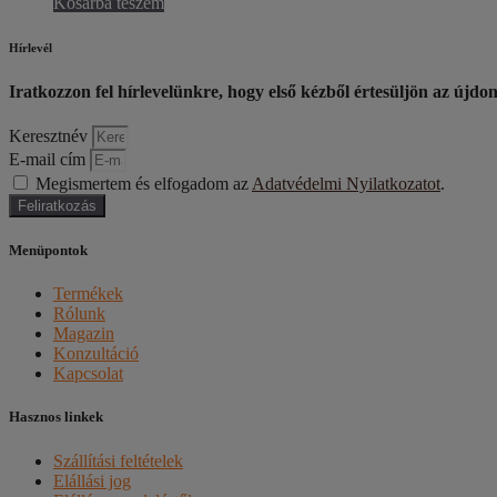
Kosárba teszem
Hírlevél
Iratkozzon fel hírlevelünkre, hogy első kézből értesüljön az újdo
Keresztnév
E-mail cím
Megismertem és elfogadom az
Adatvédelmi Nyilatkozatot
.
Feliratkozás
Menüpontok
Termékek
Rólunk
Magazin
Konzultáció
Kapcsolat
Hasznos linkek
Szállítási feltételek
Elállási jog