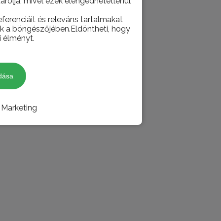
tárolja, mivel ezek elengedhetetlenül
ferenciáit és releváns tartalmakat
juk a böngészőjében.Eldöntheti, hogy
i élményt.
dása
Marketing