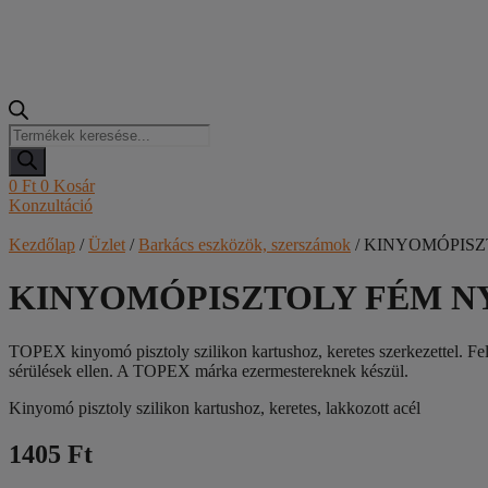
Products
search
0
Ft
0
Kosár
Konzultáció
Kezdőlap
/
Üzlet
/
Barkács eszközök, szerszámok
/ KINYOMÓPISZ
KINYOMÓPISZTOLY FÉM NYI
TOPEX kinyomó pisztoly szilikon kartushoz, keretes szerkezettel. Felú
sérülések ellen. A TOPEX márka ezermestereknek készül.
Kinyomó pisztoly szilikon kartushoz, keretes, lakkozott acél
1405 Ft