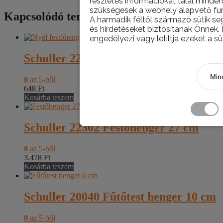
részletes információkat talál minden
szükségesek a webhely alapvető fun
Kapcsolódó termékek
A harmadik féltől származó sütik se
és hirdetéseket biztosítanak Önnek.
engedélyezi vagy letiltja ezeket a sü
Schuller 22510 Nyél festőhengerhez
Mind
0
az 5-ből
648
Ft
Kosárba teszem
Schuller 22302 Festőhenger 27 cm
0
az 5-ből
3.478
Ft
Kosárba teszem
Schuller 20040 Fűtőtest henger 10 cm
0
az 5-ből