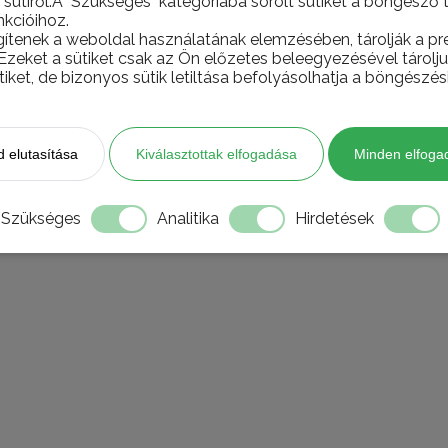
 sütiről.A "Szükséges" kategóriába sorolt sütiket a böngésző 
kcióihoz.
gítenek a weboldal használatának elemzésében, tárolják a pre
 Ezeket a sütiket csak az Ön előzetes beleegyezésével tárol
tiket, de bizonyos sütik letiltása befolyásolhatja a böngészés
 elutasítása
Kiválasztottak elfogadása
Minden elfoga
Szükséges
Analitika
Hirdetések