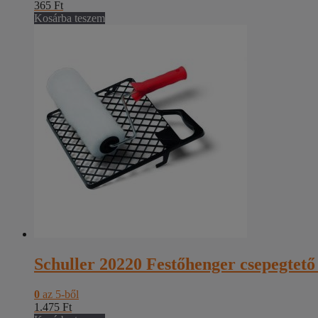
365
Ft
Kosárba teszem
Schuller 20220 Festőhenger csepegtető
0
az 5-ből
1.475
Ft