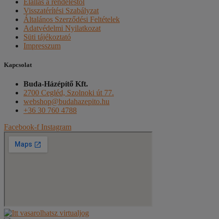
Elállás a rendeléstől
Visszatérítési Szabályzat
Általános Szerződési Feltételek
Adatvédelmi Nyilatkozat
Süti tájékoztató
Impresszum
Kapcsolat
Buda-Házépítő Kft.
2700 Cegléd, Szolnoki út 77.
webshop@budahazepito.hu
+36 30 760 4788
Facebook-f
Instagram