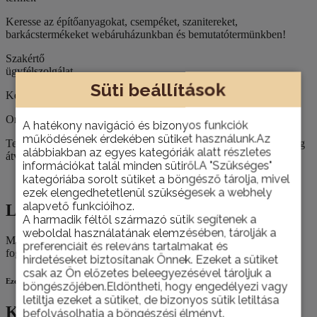
Keresse az építőanyagokat, csempéket, szanitereket,
barkácstermékeket webáruházunkban és bemutatótermünkben!
Szakértő
ügyfélszolgálat
Süti beállítások
Kérje építkezéséhez, felújításához szaktanácsadóink segítségét!
Országos házhoz szállítás
A hatékony navigáció és bizonyos funkciók
működésének érdekében sütiket használunk.Az
Termékeinket nemcsak személyesen, telephelyünkön van lehetőség
alábbiakban az egyes kategóriák alatt részletes
átvenni, hanem házhoz is szállítjuk szükség esetén.
információkat talál minden sütiről.A "Szükséges"
kategóriába sorolt sütiket a böngésző tárolja, mivel
Leírás
ezek elengedhetetlenül szükségesek a webhely
alapvető funkcióihoz.
Leírás
A harmadik féltől származó sütik segítenek a
weboldal használatának elemzésében, tárolják a
Magas fényű horgannyal bevont nyél ergonomikus műanyag
preferenciáit és releváns tartalmakat és
fogantyúval. Megfelelő minden fűtőtest- és festőhenger számára.
hirdetéseket biztosítanak Önnek. Ezeket a sütiket
csak az Ön előzetes beleegyezésével tároljuk a
Ezek is érdekelhetik
böngészőjében.Eldöntheti, hogy engedélyezi vagy
letiltja ezeket a sütiket, de bizonyos sütik letiltása
Kapcsolódó termékek
befolyásolhatja a böngészési élményt.