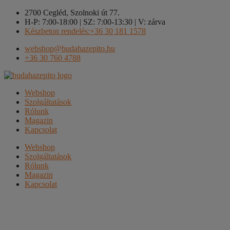
Kilépés
2700 Cegléd, Szolnoki út 77.
a
H-P: 7:00-18:00 | SZ: 7:00-13:30 | V: zárva
tartalomba
Készbeton rendelés:+36 30 181 1578
webshop@budahazepito.hu
+36 30 760 4788
Webshop
Szolgáltatások
Rólunk
Magazin
Kapcsolat
Webshop
Szolgáltatások
Rólunk
Magazin
Kapcsolat