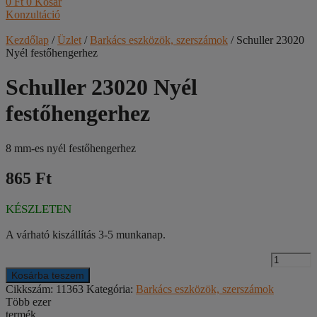
0
Ft
0
Kosár
Konzultáció
Kezdőlap
/
Üzlet
/
Barkács eszközök, szerszámok
/ Schuller 23020
Nyél festőhengerhez
Schuller 23020 Nyél
festőhengerhez
8 mm-es nyél festőhengerhez
865 Ft
KÉSZLETEN
A várható kiszállítás 3-5 munkanap.
S
2
Kosárba teszem
N
Cikkszám:
11363
Kategória:
Barkács eszközök, szerszámok
f
Több ezer
m
termék