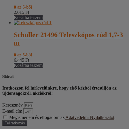
0
az 5-ből
2.015
Ft
Kosárba teszem
Schuller 21496 Teleszkópos rúd 1,7-3
m
0
az 5-ből
6.445
Ft
Kosárba teszem
Hírlevél
Iratkozzon fel hírlevelünkre, hogy első kézből értesüljön az
újdonságokról, akciókról!
Keresztnév
E-mail cím
Megismertem és elfogadom az
Adatvédelmi Nyilatkozatot
.
Feliratkozás