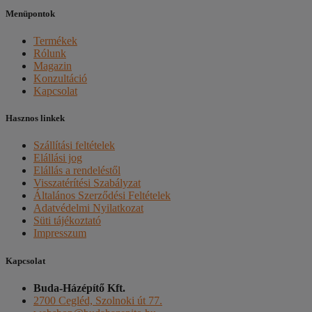
Menüpontok
Termékek
Rólunk
Magazin
Konzultáció
Kapcsolat
Hasznos linkek
Szállítási feltételek
Elállási jog
Elállás a rendeléstől
Visszatérítési Szabályzat
Általános Szerződési Feltételek
Adatvédelmi Nyilatkozat
Süti tájékoztató
Impresszum
Kapcsolat
Buda-Házépítő Kft.
2700 Cegléd, Szolnoki út 77.