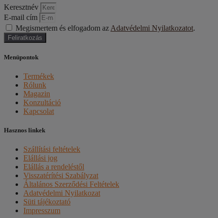
Keresztnév
E-mail cím
Megismertem és elfogadom az
Adatvédelmi Nyilatkozatot
.
Feliratkozás
Menüpontok
Termékek
Rólunk
Magazin
Konzultáció
Kapcsolat
Hasznos linkek
Szállítási feltételek
Elállási jog
Elállás a rendeléstől
Visszatérítési Szabályzat
Általános Szerződési Feltételek
Adatvédelmi Nyilatkozat
Süti tájékoztató
Impresszum