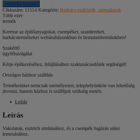
Kosárba teszem
Cikkszám:
11514
Kategória:
Barkács eszközök, szerszámok
Több ezer
termék
Keresse az építőanyagokat, csempéket, szanitereket,
barkácstermékeket webáruházunkban és bemutatótermünkben!
Szakértő
ügyfélszolgálat
Kérje építkezéséhez, felújításához szaktanácsadóink segítségét!
Országos házhoz szállítás
Termékeinket nemcsak személyesen, telephelyünkön van lehetőség
átvenni, hanem házhoz is szállítjuk szükség esetén.
Leírás
Leírás
Vakolatok, esztrich simításához, és a csempék fugázás utáni
lemosásához.