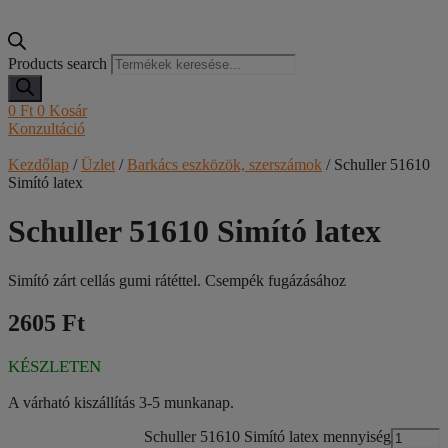
Products search
0
Ft
0
Kosár
Konzultáció
Kezdőlap
/
Üzlet
/
Barkács eszközök, szerszámok
/ Schuller 51610
Simító latex
Schuller 51610 Simító latex
Simító zárt cellás gumi rátéttel. Csempék fugázásához
2605 Ft
KÉSZLETEN
A várható kiszállítás 3-5 munkanap.
Schuller 51610 Simító latex mennyiség