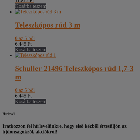
11.815
Ft
Kosárba teszem
Teleszkópos rúd 3 m
0
az 5-ből
6.445
Ft
Kosárba teszem
Schuller 21496 Teleszkópos rúd 1,7-3
m
0
az 5-ből
6.445
Ft
Kosárba teszem
Hírlevél
Iratkozzon fel hírlevelünkre, hogy első kézből értesüljön az
újdonságokról, akciókról!