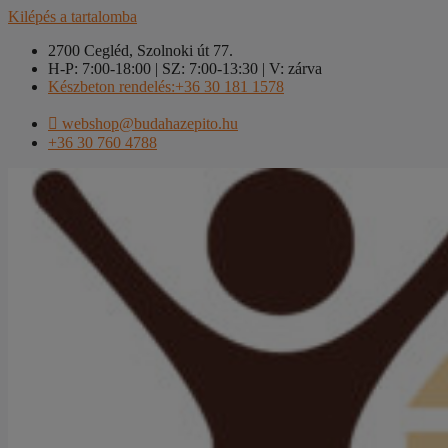
Kilépés a tartalomba
2700 Cegléd, Szolnoki út 77.
H-P: 7:00-18:00 | SZ: 7:00-13:30 | V: zárva
Készbeton rendelés:+36 30 181 1578
webshop@budahazepito.hu
+36 30 760 4788