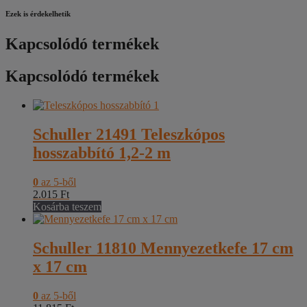
Ezek is érdekelhetik
Kapcsolódó termékek
Kapcsolódó termékek
Schuller 21491 Teleszkópos
hosszabbító 1,2-2 m
0
az 5-ből
2.015
Ft
Kosárba teszem
Schuller 11810 Mennyezetkefe 17 cm
x 17 cm
0
az 5-ből