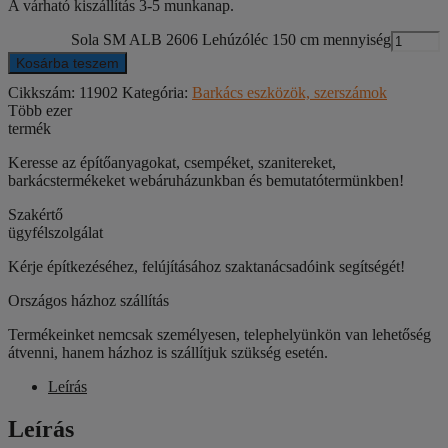
A várható kiszállítás 3-5 munkanap.
Sola SM ALB 2606 Lehúzóléc 150 cm mennyiség
Kosárba teszem
Cikkszám:
11902
Kategória:
Barkács eszközök, szerszámok
Több ezer
termék
Keresse az építőanyagokat, csempéket, szanitereket,
barkácstermékeket webáruházunkban és bemutatótermünkben!
Szakértő
ügyfélszolgálat
Kérje építkezéséhez, felújításához szaktanácsadóink segítségét!
Országos házhoz szállítás
Termékeinket nemcsak személyesen, telephelyünkön van lehetőség
átvenni, hanem házhoz is szállítjuk szükség esetén.
Leírás
Leírás