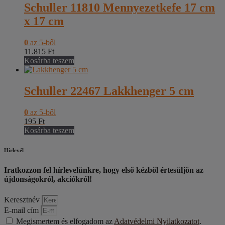
Schuller 11810 Mennyezetkefe 17 cm
x 17 cm
0
az 5-ből
11.815
Ft
Kosárba teszem
Schuller 22467 Lakkhenger 5 cm
0
az 5-ből
195
Ft
Kosárba teszem
Hírlevél
Iratkozzon fel hírlevelünkre, hogy első kézből értesüljön az
újdonságokról, akciókról!
Keresztnév
E-mail cím
Megismertem és elfogadom az
Adatvédelmi Nyilatkozatot
.