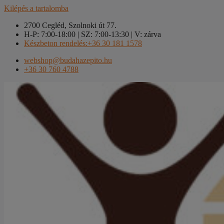
Kilépés a tartalomba
2700 Cegléd, Szolnoki út 77.
H-P: 7:00-18:00 | SZ: 7:00-13:30 | V: zárva
Készbeton rendelés:+36 30 181 1578
webshop@budahazepito.hu
+36 30 760 4788