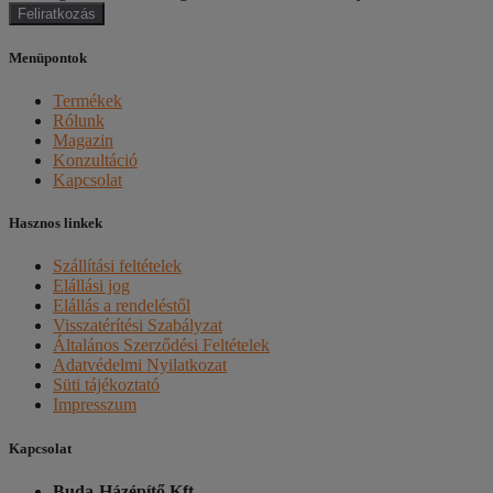
Feliratkozás
Menüpontok
Termékek
Rólunk
Magazin
Konzultáció
Kapcsolat
Hasznos linkek
Szállítási feltételek
Elállási jog
Elállás a rendeléstől
Visszatérítési Szabályzat
Általános Szerződési Feltételek
Adatvédelmi Nyilatkozat
Süti tájékoztató
Impresszum
Kapcsolat
Buda-Házépítő Kft.