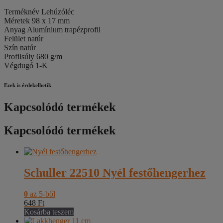
Terméknév Lehúzóléc
Méretek 98 x 17 mm
Anyag Alumínium trapézprofil
Felület natúr
Szín natúr
Profilsúly 680 g/m
Végdugó 1-K
Ezek is érdekelhetik
Kapcsolódó termékek
Kapcsolódó termékek
Schuller 22510 Nyél festőhengerhez
0
az 5-ből
648
Ft
Kosárba teszem