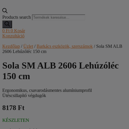
Products search
0
Ft
0
Kosár
Konzultáció
Kezdőlap
/
Üzlet
/
Barkács eszközök, szerszámok
/ Sola SM ALB
2606 Lehúzóléc 150 cm
Sola SM ALB 2606 Lehúzóléc
150 cm
Ergonomikus, csavarodásmentes alumíniumprofil
Ütéscsillapító végdugók
8178 Ft
KÉSZLETEN