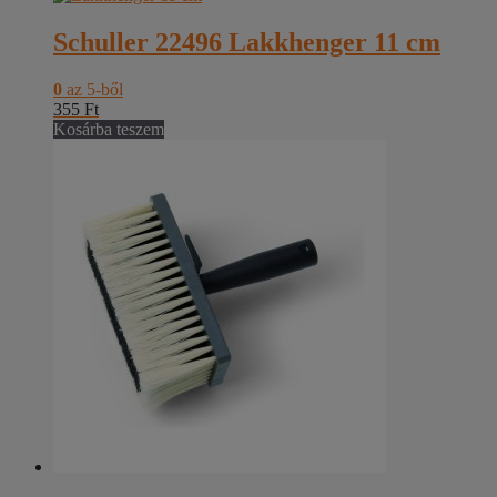
Schuller 22496 Lakkhenger 11 cm
0
az 5-ből
355
Ft
Kosárba teszem