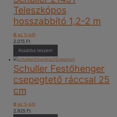
Teleszkópos
hosszabbító 1,2-2 m
0
az 5-ből
2.015
Ft
Kosárba teszem
Schuller Festőhenger
csepegtető ráccsal 25
cm
0
az 5-ből
2.925
Ft