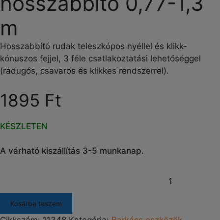
hosszabbító 0,77-1,3
m
Hosszabbító rudak teleszkópos nyéllel és klikk-
kónuszos fejjel, 3 féle csatlakoztatási lehetőséggel
(rádugós, csavaros és klikkes rendszerrel).
1895 Ft
KÉSZLETEN
A várható kiszállítás 3-5 munkanap.
Kosárba teszem
Cikkszám:
11348
Kategória:
Barkács eszközök,