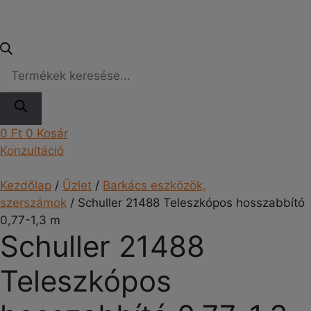
Products
search
0
Ft
0
Kosár
Konzultáció
Kezdőlap
/
Üzlet
/
Barkács eszközök,
szerszámok
/ Schuller 21488 Teleszkópos hosszabbító
0,77-1,3 m
Schuller 21488
Teleszkópos