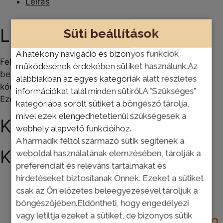
Leírás
Leírás
Süti beállítások
A hatékony navigáció és bizonyos funkciók
Fehér teleszkópos hosszabbító rúd bevont acélból,
működésének érdekében sütiket használunk.Az
belső csavaros rögzítőmechanizmussal és klikk-
alábbiakban az egyes kategóriák alatt részletes
kónusszal
információkat talál minden sütiről.A "Szükséges"
Ezek is érdekelhetik
kategóriába sorolt sütiket a böngésző tárolja,
mivel ezek elengedhetetlenül szükségesek a
Kapcsolódó termékek
webhely alapvető funkcióihoz.
A harmadik féltől származó sütik segítenek a
Kapcsolódó termékek
weboldal használatának elemzésében, tárolják a
preferenciáit és releváns tartalmakat és
hirdetéseket biztosítanak Önnek. Ezeket a sütiket
csak az Ön előzetes beleegyezésével tároljuk a
Schuller 20016
böngészőjében.Eldöntheti, hogy engedélyezi
vagy letiltja ezeket a sütiket, de bizonyos sütik
Festőtest henger 10 cm