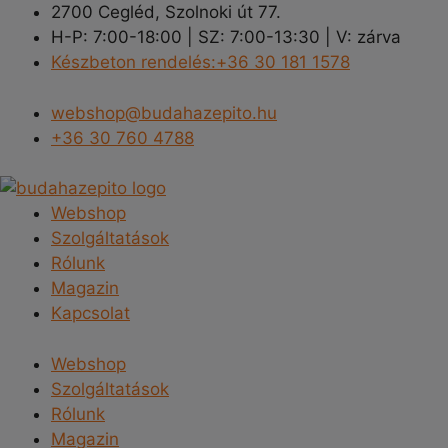
Kilépés
2700 Cegléd, Szolnoki út 77.
a
H-P: 7:00-18:00 | SZ: 7:00-13:30 | V: zárva
tartalomba
Készbeton rendelés:+36 30 181 1578
webshop@budahazepito.hu
+36 30 760 4788
Webshop
Szolgáltatások
Rólunk
Magazin
Kapcsolat
Webshop
Szolgáltatások
Rólunk
Magazin