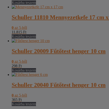
Kosárba teszem
Schuller 11810 Mennyezetkefe 17 cm x
0
az 5-ből
11.815
Ft
Kosárba teszem
Schuller 20009 Fűtőtest henger 10 cm
0
az 5-ből
298
Ft
Kosárba teszem
Schuller 20040 Fűtőtest henger 10 cm
0
az 5-ből
365
Ft
Kosárba teszem