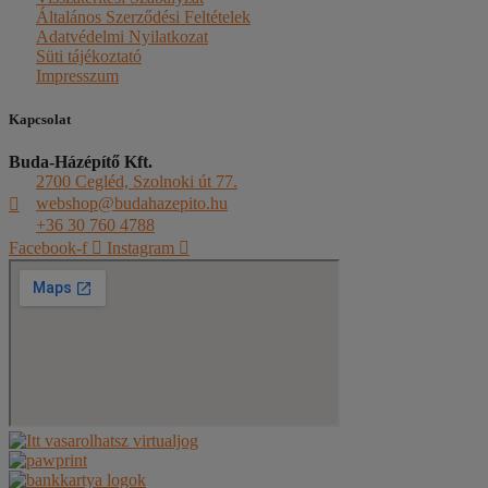
Általános Szerződési Feltételek
Adatvédelmi Nyilatkozat
Süti tájékoztató
Impresszum
Kapcsolat
Buda-Házépítő Kft.
2700 Cegléd, Szolnoki út 77.
webshop@budahazepito.hu
+36 30 760 4788
Facebook-f
Instagram