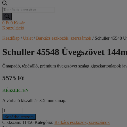
Products
search
0
Ft
0
Kosár
Konzultáció
Kezdőlap
/
Üzlet
/
Barkács eszközök, szerszámok
/ Schuller 45548
Schuller 45548 Üvegszövet 14
Öntapadó, tépésálló, prémium üvegszövet szalag gipszkartonlapok ja
5575 Ft
KÉSZLETEN
A várható kiszállítás 3-5 munkanap.
Schuller
45548
Kosárba teszem
Üvegszövet
Cikkszám:
11456
Kategória:
Barkács eszközök, szerszámok
144mmx90m