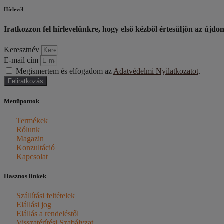
Hírlevél
Iratkozzon fel hírlevelünkre, hogy első kézből értesüljön az újdo
Keresztnév
E-mail cím
Megismertem és elfogadom az
Adatvédelmi Nyilatkozatot
.
Feliratkozás
Menüpontok
Termékek
Rólunk
Magazin
Konzultáció
Kapcsolat
Hasznos linkek
Szállítási feltételek
Elállási jog
Elállás a rendeléstől
Visszatérítési Szabályzat