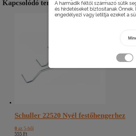
Kapcsolódó termékek
A harmadik féltől származó sütik se
és hirdetéseket biztosítanak Önnek.
engedélyezi vagy letiltja ezeket a sü
Mind
Schuller 22520 Nyél festőhengerhez
0
az 5-ből
555
Ft