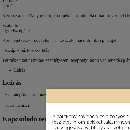
Több ezer
mennyiség
termék
Keresse az építőanyagokat, csempéket, szanitereket, barkácstermék
Szakértő
ügyfélszolgálat
Kérje építkezéséhez, felújításához szaktanácsadóink segítségét!
Országos házhoz szállítás
Termékeinket nemcsak személyesen, telephelyünkön van lehetőség átve
Leírás
Leírás
Ez a kategória tartalmazza az összes javítási és felújítási munkálatokh
Ezek is érdekelhetik
A hatékony navigáció és bizonyos f
Kapcsolódó termékek
részletes információkat talál minden
szükségesek a webhely alapvető fun