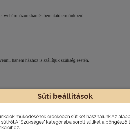
eket webáruházunkban és bemutatótermünkben!
nni, hanem házhoz is szállítjuk szükség esetén.
Süti beállítások
oz szükséges szalagot.
unkciók működésének érdekében sütiket használunk.Az alábbi
 sütiről.A "Szükséges" kategóriába sorolt sütiket a böngésző 
kcióihoz.