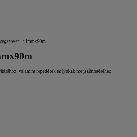
 Üvegszövet 144mmx90m
4mmx90m
vításához, valamint repedések és lyukak megszüntetéséhez