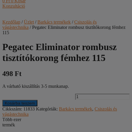
0
Ft
0
Kosár
Konzultáció
Kezdőlap
/
Üzlet
/
Barkács termékek
/
Csiszolás és
vágástechnika
/ Pegatec Eliminator rombusz tisztítókorong fémhez
115
Pegatec Eliminator rombusz
tisztítókorong fémhez 115
498 Ft
A várható kiszállítás 3-5 munkanap.
P
E
Kosárba teszem
r
Cikkszám:
11833
Kategóriák:
Barkács termékek
,
Csiszolás és
t
vágástechnika
f
Több ezer
1
termék
m