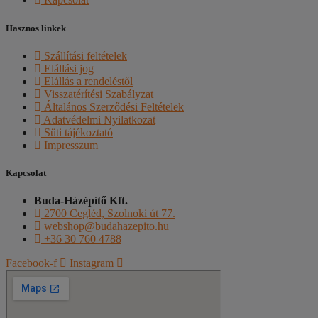
Hasznos linkek
Szállítási feltételek
Elállási jog
Elállás a rendeléstől
Visszatérítési Szabályzat
Általános Szerződési Feltételek
Adatvédelmi Nyilatkozat
Süti tájékoztató
Impresszum
Kapcsolat
Buda-Házépítő Kft.
2700 Cegléd, Szolnoki út 77.
webshop@budahazepito.hu
+36 30 760 4788
Facebook-f
Instagram