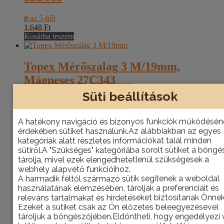
0
az 5-ből
1.648
Ft
Kosárba teszem
Topex Mérőszalag 3 M/19mm,
Mágneses 27C343
Süti beállítások
0
az 5-ből
1.885
Ft
Kosárba teszem
A hatékony navigáció és bizonyos funkciók működésén
érdekében sütiket használunk.Az alábbiakban az egyes
kategóriák alatt részletes információkat talál minden
Topex Mérőszalag 10m
sütiről.A "Szükséges" kategóriába sorolt sütiket a böng
tárolja, mivel ezek elengedhetetlenül szükségesek a
webhely alapvető funkcióihoz.
0
az 5-ből
A harmadik féltől származó sütik segítenek a weboldal
3.195
Ft
használatának elemzésében, tárolják a preferenciáit és
Kosárba teszem
releváns tartalmakat és hirdetéseket biztosítanak Önnek
Ezeket a sütiket csak az Ön előzetes beleegyezésével
tároljuk a böngészőjében.Eldöntheti, hogy engedélyezi
Topex Ragasztószalag DUCT TAPE