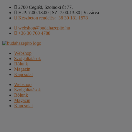
Kilépés
2700 Cegléd, Szolnoki út 77.
a
H-P: 7:00-18:00 | SZ: 7:00-13:30 | V: zárva
tartalomba
Készbeton rendelés:+36 30 181 1578
webshop@budahazepito.hu
+36 30 760 4788
Webshop
Szolgáltatások
Rólunk
Magazin
Kapcsolat
Webshop
Szolgáltatások
Rólunk
Magazin
Kapcsolat