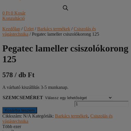
0
Ft
0
Kosár
Konzultáció
Kezdőlap
/
Üzlet
/
Barkács termékek
/
Csiszolás és
vágástechnika
/ Pegatec lameller csiszolókorong 125
Pegatec lameller csiszolókorong
125
578 / db Ft
A várható kiszállítás 3-5 munkanap.
SZEMCSEMÉRET
Kosárba teszem
Cikkszám:
N/A
Kategóriák:
Barkács termékek
,
Csiszolás és
1
vágástechnika
Több ezer