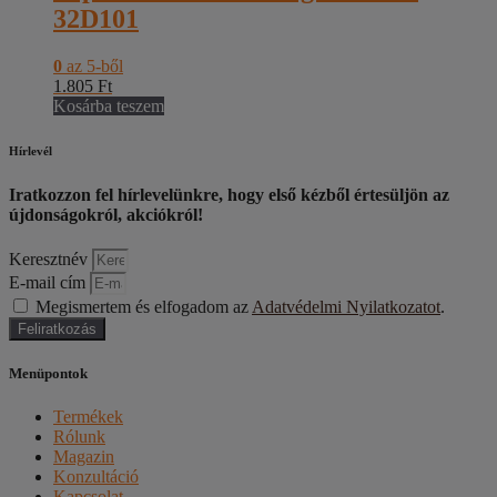
32D101
0
az 5-ből
1.805
Ft
Kosárba teszem
Hírlevél
Iratkozzon fel hírlevelünkre, hogy első kézből értesüljön az
újdonságokról, akciókról!
Keresztnév
E-mail cím
Megismertem és elfogadom az
Adatvédelmi Nyilatkozatot
.
Feliratkozás
Menüpontok
Termékek
Rólunk
Magazin
Konzultáció
Kapcsolat