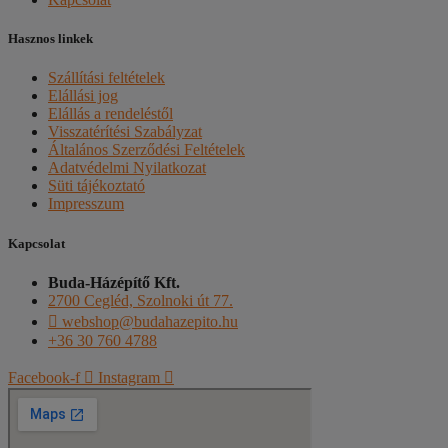
Hasznos linkek
Szállítási feltételek
Elállási jog
Elállás a rendeléstől
Visszatérítési Szabályzat
Általános Szerződési Feltételek
Adatvédelmi Nyilatkozat
Süti tájékoztató
Impresszum
Kapcsolat
Buda-Házépítő Kft.
2700 Cegléd, Szolnoki út 77.
webshop@budahazepito.hu
+36 30 760 4788
Facebook-f
Instagram