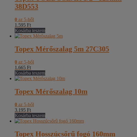
38D553
0
az 5-ből
1.595
Ft
Kosárba teszem
Topex Mérőszalag 5m 27C305
0
az 5-ből
1.665
Ft
Kosárba teszem
Topex Mérőszalag 10m
0
az 5-ből
3.195
Ft
Kosárba teszem
Topex Hosszúcsőrű fogó 160mm