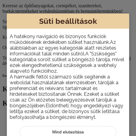
Keresse az építőanyagokat, csempéket, szanitereket,
barkácstermékeket webáruházunkban és bemutatótermünkben!
Süti beállítások
Szakértő
ügyfélszolgálat
A hatékony navigáció és bizonyos funkciók
Kérje építkezéséhez, felújításához szaktanácsadóink segítségét!
működésének érdekében sütiket használunk.Az
Országos házhoz szállítás
alábbiakban az egyes kategóriák alatt részletes
információkat talál minden sütiről.A "Szükséges"
Termékeinket nemcsak személyesen, telephelyünkön van lehetőség
kategóriába sorolt sütiket a böngésző tárolja, mivel
átvenni, hanem házhoz is szállítjuk szükség esetén.
ezek elengedhetetlenül szükségesek a webhely
alapvető funkcióihoz.
Ezek is érdekelhetik
A harmadik féltől származó sütik segítenek a
weboldal használatának elemzésében, tárolják a
Kapcsolódó termékek
preferenciáit és releváns tartalmakat és
hirdetéseket biztosítanak Önnek. Ezeket a sütiket
csak az Ön előzetes beleegyezésével tároljuk a
Kapcsolódó termékek
böngészőjében.Eldöntheti, hogy engedélyezi vagy
letiltja ezeket a sütiket, de bizonyos sütik letiltása
befolyásolhatja a böngészési élményt.
Topex Racsnis kulcs 1/2″ CrV
Mind elutasítása