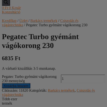
0
Ft
0
Kosár
Konzultáció
Kezdőlap
/
Üzlet
/
Barkács termékek
/
Csiszolás és
vágástechnika
/ Pegatec Turbo gyémánt vágókorong 230
Pegatec Turbo gyémánt
vágókorong 230
6835 Ft
A várható kiszállítás 3-5 munkanap.
Pegatec Turbo gyémánt vágókorong
230 mennyiség
Kosárba teszem
Cikkszám:
11820
Kategóriák:
Barkács termékek
,
Csiszolás és
vágástechnika
Több ezer
termék