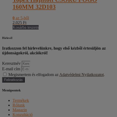
160MM 32D103
0
az 5-ből
2.025
Ft
Kosárba teszem
Hírlevél
Iratkozzon fel hírlevelünkre, hogy első kézből értesüljön az
újdonságokról, akciókról!
Keresztnév
E-mail cím
Megismertem és elfogadom az
Adatvédelmi Nyilatkozatot
.
Feliratkozás
Menüpontok
Termékek
Rólunk
Magazin
Konzultáció