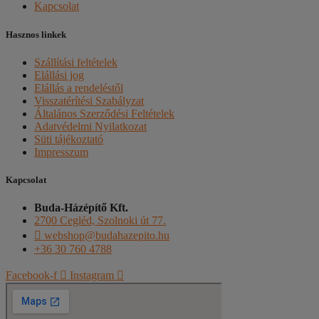
Kapcsolat
Hasznos linkek
Szállítási feltételek
Elállási jog
Elállás a rendeléstől
Visszatérítési Szabályzat
Általános Szerződési Feltételek
Adatvédelmi Nyilatkozat
Süti tájékoztató
Impresszum
Kapcsolat
Buda-Házépítő Kft.
2700 Cegléd, Szolnoki út 77.
webshop@budahazepito.hu
+36 30 760 4788
Facebook-f
Instagram