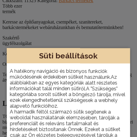
Cikkszám:
11325
Kategória:
Barkács termékek
Több ezer
termék
Keresse az építőanyagokat, csempéket, szanitereket,
barkácstermékeket webáruházunkban és bemutatótermünkben!
Szakértő
ügyfélszolgálat
Kérje építkezéséhez, felújításához szaktanácsadóink segítségét!
Süti beállítások
Országos házhoz szállítás
A hatékony navigáció és bizonyos funkciók
Termékeinket nemcsak személyesen, telephelyünkön van lehetőség
működésének érdekében sütiket használunk.Az
átvenni, hanem házhoz is szállítjuk szükség esetén.
alábbiakban az egyes kategóriák alatt részletes
információkat talál minden sütiről.A "Szükséges"
Leírás
kategóriába sorolt sütiket a böngésző tárolja, mivel
ezek elengedhetetlenül szükségesek a webhely
Leírás
alapvető funkcióihoz.
A harmadik féltől származó sütik segítenek a
TOPEX tűzőkapocs, népszerű J típus, 1000 db. A tűzőkapcsok
weboldal használatának elemzésében, tárolják a
biztos és tartós kötést biztosítanak. Leginkább kárpitos és dekoratőri
preferenciáit és releváns tartalmakat és
munkák során talál alkalmazásra. Galvanizáltak, keményített,
hirdetéseket biztosítanak Önnek. Ezeket a sütiket
hegyezett végű tűzőkapcsok. Teljesítik a professzionális célú
csak az Ön előzetes beleegyezésével tároljuk a