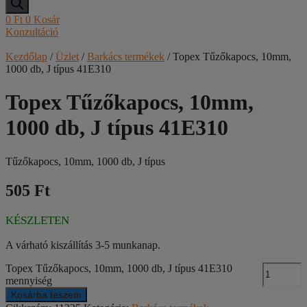
0
Ft
0
Kosár
Konzultáció
Kezdőlap
/
Üzlet
/
Barkács termékek
/ Topex Tűzőkapocs, 10mm,
1000 db, J típus 41E310
Topex Tűzőkapocs, 10mm,
1000 db, J típus 41E310
Tűzőkapocs, 10mm, 1000 db, J típus
505 Ft
KÉSZLETEN
A várható kiszállítás 3-5 munkanap.
Topex Tűzőkapocs, 10mm, 1000 db, J típus 41E310
mennyiség
Kosárba teszem