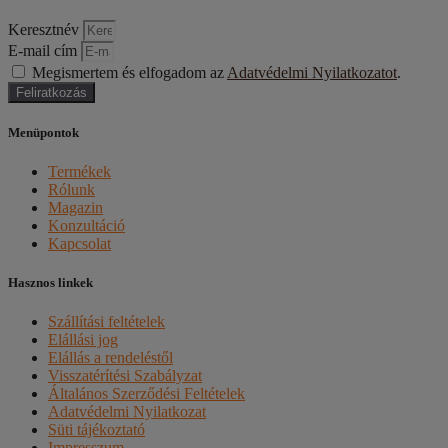
Keresztnév
E-mail cím
Megismertem és elfogadom az
Adatvédelmi Nyilatkozatot
.
Feliratkozás
Menüpontok
Termékek
Rólunk
Magazin
Konzultáció
Kapcsolat
Hasznos linkek
Szállítási feltételek
Elállási jog
Elállás a rendeléstől
Visszatérítési Szabályzat
Általános Szerződési Feltételek
Adatvédelmi Nyilatkozat
Süti tájékoztató
Impresszum