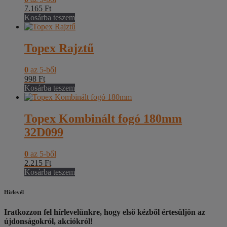
7.165
Ft
Kosárba teszem
Topex Rajztű
0
az 5-ből
998
Ft
Kosárba teszem
Topex Kombinált fogó 180mm
32D099
0
az 5-ből
2.215
Ft
Kosárba teszem
Hírlevél
Iratkozzon fel hírlevelünkre, hogy első kézből értesüljön az
újdonságokról, akciókról!