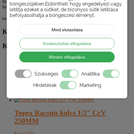
tűzőkapcsokra vonatkozó leglényegesebb elvárásokat –
böngészőjében.Eldöntheti, hogy engedélyezi vagy
keménységben, tartósságban és hegyességben.
letiltja ezeket a sütiket, de bizonyos sütik letiltása
befolyásolhatja a böngészési élményt.
Ezek is érdekelhetik
Mind elutasítása
Kapcsolódó termékek
Kiválasztottak elfogadása
Kapcsolódó termékek
Minden elfogadása
Topex Csőfogó 2″ 34D703
Szükséges
Analitika
0
az 5-ből
Hirdetések
Marketing
12.035
Ft
Kosárba teszem
Topex Racsnis kulcs 1/2″ CrV
250MM
0
az 5-ből