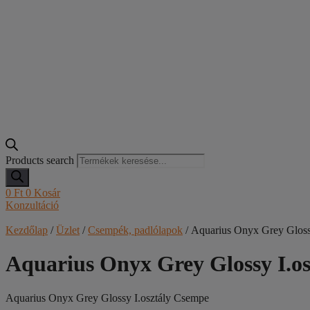
Products search
0
Ft
0
Kosár
Konzultáció
Kezdőlap
/
Üzlet
/
Csempék, padlólapok
/ Aquarius Onyx Grey Gloss
Aquarius Onyx Grey Glossy I.o
Aquarius Onyx Grey Glossy I.osztály Csempe