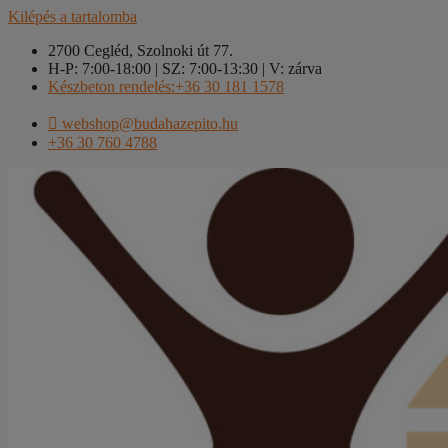
Kilépés a tartalomba
2700 Cegléd, Szolnoki út 77.
H-P: 7:00-18:00 | SZ: 7:00-13:30 | V: zárva
Készbeton rendelés:+36 30 181 1578
webshop@budahazepito.hu
+36 30 760 4788