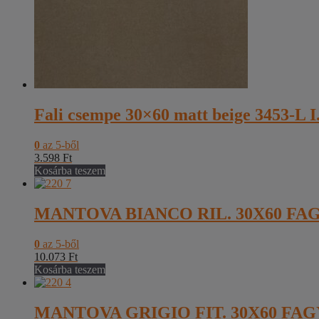
Fali csempe 30×60 matt beige 3453-L I.
0
az 5-ből
3.598
Ft
Kosárba teszem
MANTOVA BIANCO RIL. 30X60 FAG
0
az 5-ből
10.073
Ft
Kosárba teszem
MANTOVA GRIGIO FIT. 30X60 FAG