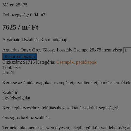
Méret: 25×75
Dobozegység: 0.94 m2
7625 / m² Ft
A várható kiszállítás 3-5 munkanap.
Aquarius Onyx Grey Glossy I.osztály Csempe 25x75 mennyiség
Kosárba teszem
Cikkszám:
91715
Kategória:
Csempék, padlólapok
Több ezer
termék
Keresse az építőanyagokat, csempéket, szanitereket, barkácstermék
Szakértő
ügyfélszolgálat
Kérje építkezéséhez, felújításához szaktanácsadóink segítségét!
Országos házhoz szállítás
Termékeinket nemcsak személyesen, telephelyünkön van lehetőség átve