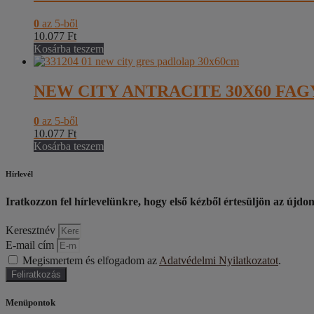
0
az 5-ből
10.077
Ft
Kosárba teszem
NEW CITY ANTRACITE 30X60 FAGY
0
az 5-ből
10.077
Ft
Kosárba teszem
Hírlevél
Iratkozzon fel hírlevelünkre, hogy első kézből értesüljön az újdo
Keresztnév
E-mail cím
Megismertem és elfogadom az
Adatvédelmi Nyilatkozatot
.
Feliratkozás
Menüpontok