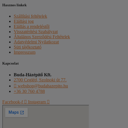
Hasznos linkek
Szállítási feltételek
Elállási jog
Elállás a rendeléstől
Visszatérítési Szabályzat
Általános Szerződési Feltételek
Adatvédelmi Nyilatkozat
Süti tájékoztató
Impresszum
Kapcsolat
Buda-Házépítő Kft.
2700 Cegléd, Szolnoki út 77.
webshop@budahazepito.hu
+36 30 760 4788
Facebook-f
Instagram