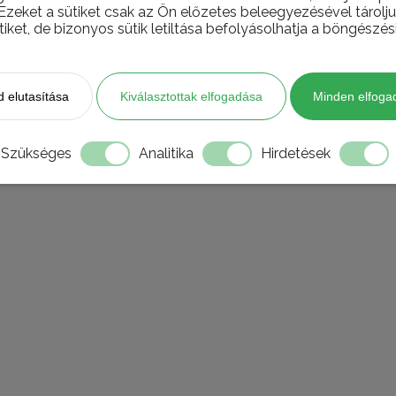
YÁLLÓ PADLÓLAP 1.osztály
 Ezeket a sütiket csak az Ön előzetes beleegyezésével tárol
tiket, de bizonyos sütik letiltása befolyásolhatja a böngészés
 elutasítása
Kiválasztottak elfogadása
Minden elfoga
nságokról, akciókról!
Szükséges
Analitika
Hirdetések