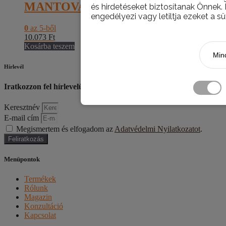
MANTOVA BIANCO FIT. 30X60 FAG
és hirdetéseket biztosítanak Önnek.
engedélyezi vagy letiltja ezeket a sü
0
az 5-ből
10.073
Ft
Kosárba teszem
Mind
Hírlevél
Iratkozzon fel hírlevelünkre, hogy első kézből értesüljön az újdo
Keresztnév
E-mail cím
Megismertem és elfogadom az
Adatvédelmi Nyilatkozatot
.
Feliratkozás
Menüpontok
Termékek
Rólunk
Magazin
Konzultáció
Kapcsolat