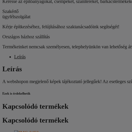
Keresse az építőanyagokat, csempéket, szanitereket, barkácstermék
felület)
1.osztály
Szakértő
mennyiség
ügyfélszolgálat
Kérje építkezéséhez, felújításához szaktanácsadóink segítségét!
Országos házhoz szállítás
Termékeinket nemcsak személyesen, telephelyünkön van lehetőség átve
Leírás
Leírás
A webshopon megjelenő képek tájékoztató jellegűek! Az esetleges színbe
Ezek is érdekelhetik
Kapcsolódó termékek
Kapcsolódó termékek