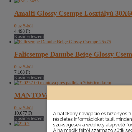
Amalfi Glossy Csempe I.osztályú 30X60
0
az 5-ből
4.498
Ft
Kosárba teszem
Falicsempe Danube Beige Glossy Cse
0
az 5-ből
7.168
Ft
Kosárba teszem
MANTOVA CREMA FIT. 30X60 FAGY
0
az 5-ből
10.077
Ft
A hatékony navigáció és bizonyos f
Kosárba teszem
részletes információkat talál minden
szükségesek a webhely alapvető fun
A harmadik féltől származó sütik se