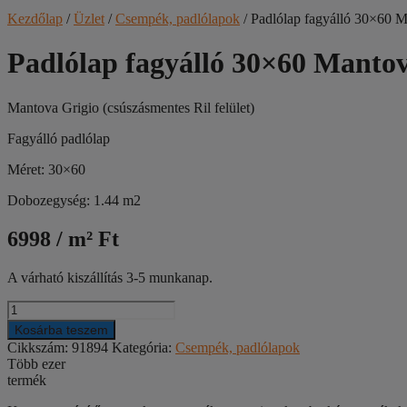
Kezdőlap
/
Üzlet
/
Csempék, padlólapok
/ Padlólap fagyálló 30×60 Ma
Padlólap fagyálló 30×60 Mantova
Mantova Grigio (csúszásmentes Ril felület)
Fagyálló padlólap
Méret: 30×60
Dobozegység: 1.44 m2
6998 / m² Ft
A várható kiszállítás 3-5 munkanap.
Padlólap
fagyálló
Kosárba teszem
30x60
Cikkszám:
91894
Kategória:
Csempék, padlólapok
Mantova
Több ezer
Grigio
termék
(csúszásmentes
Ril