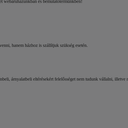
eket webáruházunkban és bemutatótermünkben!
nni, hanem házhoz is szállítjuk szükség esetén.
li, árnyalatbeli eltérésekért felelősséget nem tudunk vállalni, illetve