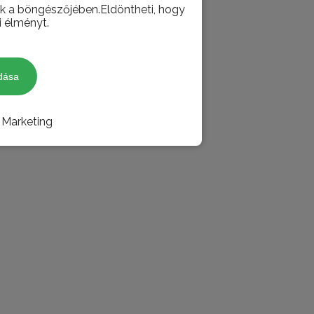
juk a böngészőjében.Eldöntheti, hogy
i élményt.
dása
Marketing