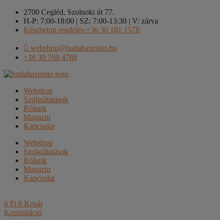
Kilépés
2700 Cegléd, Szolnoki út 77.
a
H-P: 7:00-18:00 | SZ: 7:00-13:30 | V: zárva
tartalomba
Készbeton rendelés:+36 30 181 1578
webshop@budahazepito.hu
+36 30 760 4788
Webshop
Szolgáltatások
Rólunk
Magazin
Kapcsolat
Webshop
Szolgáltatások
Rólunk
Magazin
Kapcsolat
0
Ft
0
Kosár
Konzultáció