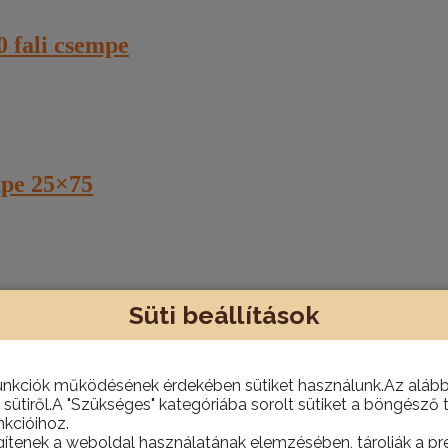
 fali csempe
mpe 25×75
Süti beállítások
ÁLLÓ PADLÓLAP 1.osztály
unkciók működésének érdekében sütiket használunk.Az alábbi
 sütiről.A "Szükséges" kategóriába sorolt sütiket a böngésző 
kcióihoz.
gítenek a weboldal használatának elemzésében, tárolják a pre