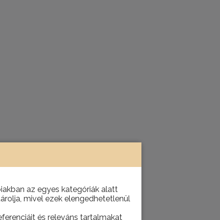
akban az egyes kategóriák alatt
tárolja, mivel ezek elengedhetetlenül
ferenciáit és releváns tartalmakat