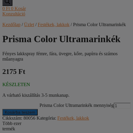
0
Ft
0
Kosár
Konzultáció
Kezdőlap
/
Üzlet
/
Festékek, lakkok
/ Prisma Color Ultramarinkék
Prisma Color Ultramarinkék
Fényes lakkspray fémre, fára, üvegre, kőre, papírra és számos
műanyagra
2175 Ft
KÉSZLETEN
A várható kiszállítás 3-5 munkanap.
Prisma Color Ultramarinkék mennyiség
Kosárba teszem
Cikkszám:
80056
Kategória:
Festékek, lakkok
Több ezer
termék