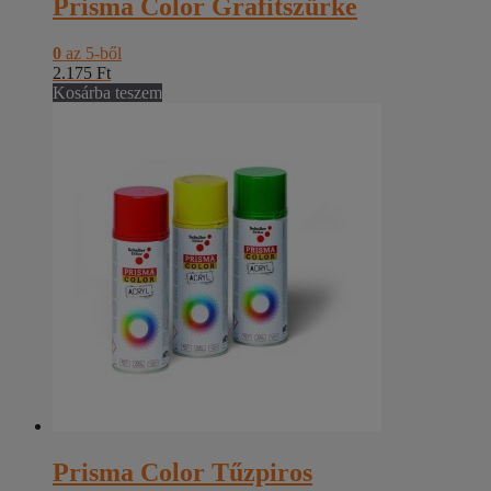
Prisma Color Grafitszürke
0
az 5-ből
2.175
Ft
Kosárba teszem
Prisma Color Tűzpiros