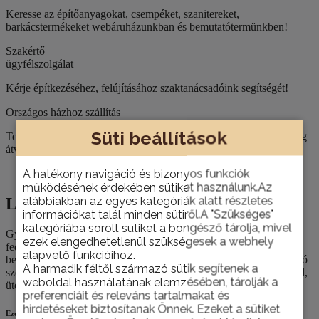
Keresse az építőanyagokat, csempéket, szanitereket,
barkácstermékeket webáruházunkban és bemutatótermünkben!
Szakértő
ügyfélszolgálat
Kérje építkezéséhez, felújításához szaktanácsadóink segítségét!
Országos házhoz szállítás
Süti beállítások
Termékeinket nemcsak személyesen, telephelyünkön van lehetőség
átvenni, hanem házhoz is szállítjuk szükség esetén.
A hatékony navigáció és bizonyos funkciók
Leírás
működésének érdekében sütiket használunk.Az
alábbiakban az egyes kategóriák alatt részletes
Leírás
információkat talál minden sütiről.A "Szükséges"
kategóriába sorolt sütiket a böngésző tárolja, mivel
Gyorsan száradó akrillakk különféle RAL színekben. Magas
ezek elengedhetetlenül szükségesek a webhely
fedőképességgel és fénnyel, barkácsolóknak és profiknak, kül- és
alapvető funkcióihoz.
beltérre egyaránt, számos felhasználási területre, automata öntisztító
A harmadik féltől származó sütik segítenek a
szeleppel. Styroporra (hungarocell) nem alkalmazható. Nem sárgul,
weboldal használatának elemzésében, tárolják a
ütés-, karc- és időjárásálló.
preferenciáit és releváns tartalmakat és
hirdetéseket biztosítanak Önnek. Ezeket a sütiket
Ezek is érdekelhetik