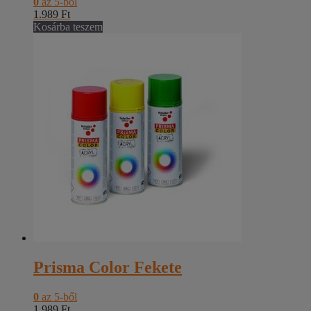
0
az 5-ből
1.989
Ft
Kosárba teszem
Prisma Color Fekete
0
az 5-ből
1.989
Ft