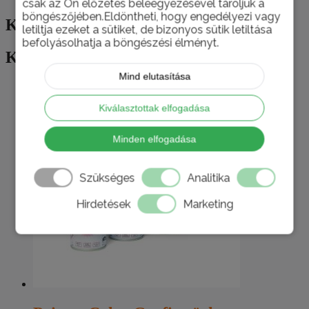
csak az Ön előzetes beleegyezésével tároljuk a
böngészőjében.Eldöntheti, hogy engedélyezi vagy
Kapcsolódó termékek
letiltja ezeket a sütiket, de bizonyos sütik letiltása
befolyásolhatja a böngészési élményt.
Kapcsolódó termékek
Mind elutasítása
Kiválasztottak elfogadása
Minden elfogadása
Szükséges
Analitika
Hirdetések
Marketing