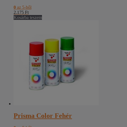
0
az 5-ből
2.175
Ft
Kosárba teszem
Prisma Color Fehér