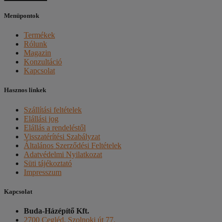
Menüpontok
Termékek
Rólunk
Magazin
Konzultáció
Kapcsolat
Hasznos linkek
Szállítási feltételek
Elállási jog
Elállás a rendeléstől
Visszatérítési Szabályzat
Általános Szerződési Feltételek
Adatvédelmi Nyilatkozat
Süti tájékoztató
Impresszum
Kapcsolat
Buda-Házépítő Kft.
2700 Cegléd, Szolnoki út 77.