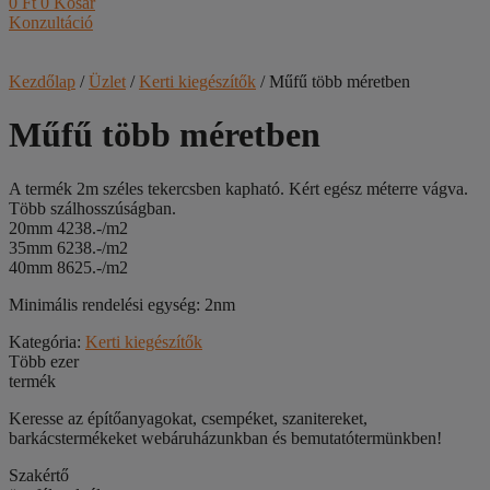
0
Ft
0
Kosár
Konzultáció
Kezdőlap
/
Üzlet
/
Kerti kiegészítők
/ Műfű több méretben
Műfű több méretben
A termék 2m széles tekercsben kapható. Kért egész méterre vágva.
Több szálhosszúságban.
20mm 4238.-/m2
35mm 6238.-/m2
40mm 8625.-/m2
Minimális rendelési egység: 2nm
Kategória:
Kerti kiegészítők
Több ezer
termék
Keresse az építőanyagokat, csempéket, szanitereket,
barkácstermékeket webáruházunkban és bemutatótermünkben!
Szakértő