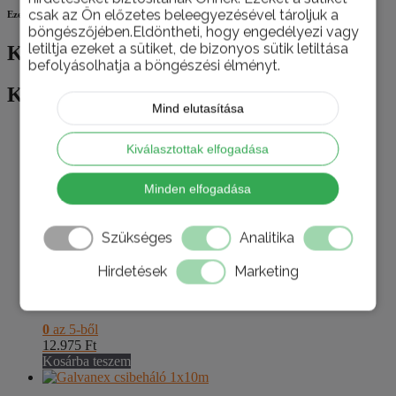
csak az Ön előzetes beleegyezésével tároljuk a
Ezek is érdekelhetik
böngészőjében.Eldöntheti, hogy engedélyezi vagy
letiltja ezeket a sütiket, de bizonyos sütik letiltása
Kapcsolódó termékek
befolyásolhatja a böngészési élményt.
Kapcsolódó termékek
Mind elutasítása
Kiválasztottak elfogadása
Keri szolár lámpa AMARYS
Minden elfogadása
0
az 5-ből
2.375
Ft
Szükséges
Analitika
Kosárba teszem
Hirdetések
Marketing
Lombgyüjtő zsák 187l
0
az 5-ből
12.975
Ft
Kosárba teszem