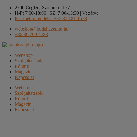
Kilépés
2700 Cegléd, Szolnoki út 77.
a
H-P: 7:00-18:00 | SZ: 7:00-13:30 | V: zárva
tartalomba
Készbeton rendelés:+36 30 181 1578
webshop@budahazepito.hu
+36 30 760 4788
Webshop
Szolgáltatások
Rólunk
Magazin
Kapcsolat
Webshop
Szolgáltatások
Rólunk
Magazin
Kapcsolat