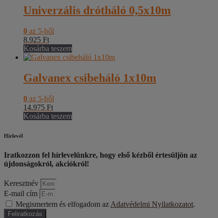
Univerzális drótháló 0,5x10m
0
az 5-ből
8.925
Ft
Kosárba teszem
Galvanex csibeháló 1x10m
0
az 5-ből
14.975
Ft
Kosárba teszem
Hírlevél
Iratkozzon fel hírlevelünkre, hogy első kézből értesüljön az
újdonságokról, akciókról!
Keresztnév
E-mail cím
Megismertem és elfogadom az
Adatvédelmi Nyilatkozatot
.
Feliratkozás