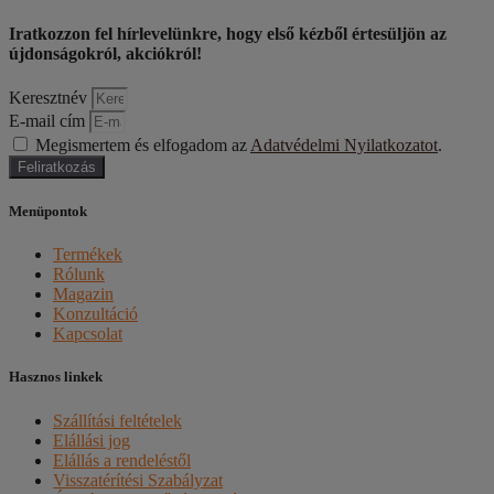
Iratkozzon fel hírlevelünkre, hogy első kézből értesüljön az
újdonságokról, akciókról!
Keresztnév
E-mail cím
Megismertem és elfogadom az
Adatvédelmi Nyilatkozatot
.
Feliratkozás
Menüpontok
Termékek
Rólunk
Magazin
Konzultáció
Kapcsolat
Hasznos linkek
Szállítási feltételek
Elállási jog
Elállás a rendeléstől
Visszatérítési Szabályzat