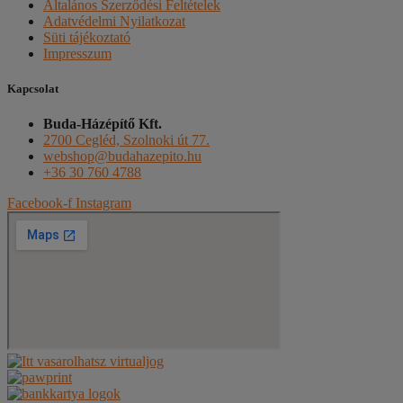
Általános Szerződési Feltételek
Adatvédelmi Nyilatkozat
Süti tájékoztató
Impresszum
Kapcsolat
Buda-Házépítő Kft.
2700 Cegléd, Szolnoki út 77.
webshop@budahazepito.hu
+36 30 760 4788
Facebook-f
Instagram