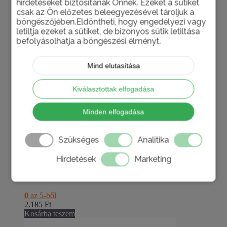
hirdetéseket biztosítanak Önnek. Ezeket a sütiket
csak az Ön előzetes beleegyezésével tároljuk a
böngészőjében.Eldöntheti, hogy engedélyezi vagy
letiltja ezeket a sütiket, de bizonyos sütik letiltása
Mesterséges sövény1,5x3m
befolyásolhatja a böngészési élményt.
0
az 5-ből
28.535
Ft
Mind elutasítása
Kosárba teszem
Kiválasztottak elfogadása
Műfű ragasztócsík 0,15x5m
Minden elfogadása
0
az 5-ből
6.845
Ft
Szükséges
Analitika
Kosárba teszem
Hirdetések
Marketing
Lombgyüjtő zsák 180l
0
az 5-ből
2.185
Ft
Kosárba teszem