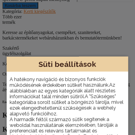
Kosárba teszem
Kategória:
Kerti kiegészítők
Több ezer
termék
Keresse az építőanyagokat, csempéket, szanitereket,
barkácstermékeket webáruházunkban és bemutatótermünkben!
Szakértő
ügyfélszolgálat
Süti beállítások
Kérje építkezéséhez, felújításához szaktanácsadóink segítségét!
Országos házhoz szállítás
A hatékony navigáció és bizonyos funkciók
Termékeinket nemcsak személyesen, telephelyünkön van lehetőség
működésének érdekében sütiket használunk.Az
átvenni, hanem házhoz is szállítjuk szükség esetén.
alábbiakban az egyes kategóriák alatt részletes
információkat talál minden sütiről.A "Szükséges"
kategóriába sorolt sütiket a böngésző tárolja, mivel
Ezek is érdekelhetik
ezek elengedhetetlenül szükségesek a webhely
alapvető funkcióihoz.
Kapcsolódó termékek
A harmadik féltől származó sütik segítenek a
weboldal használatának elemzésében, tárolják a
Kapcsolódó termékek
preferenciáit és releváns tartalmakat és