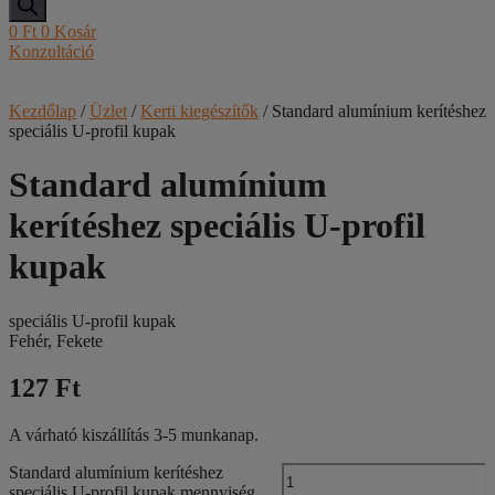
0
Ft
0
Kosár
Konzultáció
Kezdőlap
/
Üzlet
/
Kerti kiegészítők
/ Standard alumínium kerítéshez
speciális U-profil kupak
Standard alumínium
kerítéshez speciális U-profil
kupak
speciális U-profil kupak
Fehér, Fekete
127 Ft
A várható kiszállítás 3-5 munkanap.
Standard alumínium kerítéshez
speciális U-profil kupak mennyiség