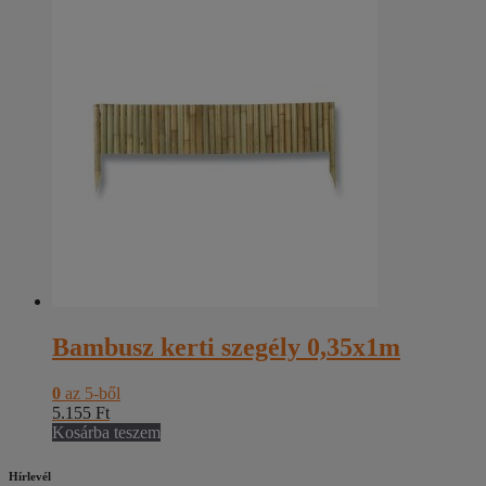
Bambusz kerti szegély 0,35x1m
0
az 5-ből
5.155
Ft
Kosárba teszem
Hírlevél