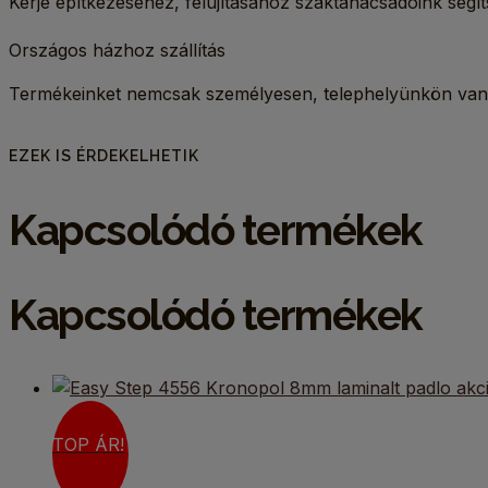
Kérje építkezéséhez, felújításához szaktanácsadóink segít
Országos házhoz szállítás
Termékeinket nemcsak személyesen, telephelyünkön van l
EZEK IS ÉRDEKELHETIK
Kapcsolódó termékek
Kapcsolódó termékek
TOP ÁR!