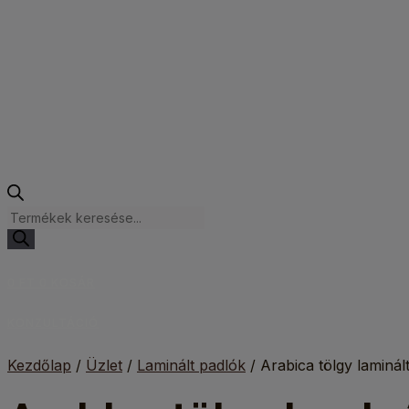
Products
search
0
FT
0
KOSÁR
KONZULTÁCIÓ
Kezdőlap
/
Üzlet
/
Laminált padlók
/ Arabica tölgy laminá