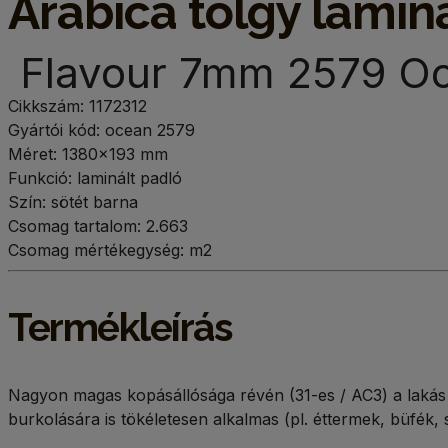
Arabica tölgy lami
Flavour 7mm 2579 Oce
Cikkszám: 1172312
Gyártói kód: ocean 2579
Méret: 1380×193 mm
Funkció: laminált padló
Szín: sötét barna
Csomag tartalom: 2.663
Csomag mértékegység: m2
Termékleírás
Nagyon magas kopásállósága révén (31-es / AC3) a lakás 
burkolására is tökéletesen alkalmas (pl. éttermek, büfék, 