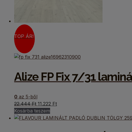
TOP ÁR!
Alize FP Fix 7/31 laminá
0
az 5-ből
Original
Current
22.444
Ft
11.222
Ft
price
price
Kosárba teszem
was:
is:
22.444 Ft.
11.222 Ft.