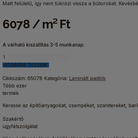
Matt felületű, így nem tükrözi vissza a bútorokat. Kevés
6078 / m² Ft
A várható kiszállítás 3-5 munkanap.
Arabica
tölgy
KOSÁRBA TESZEM
laminált
Cikkszám:
65078
Kategória:
Laminált padlók
padló
Több ezer
Flavour
termék
7mm
2579
Keresse az építőanyagokat, csempéket, szanitereket, 
Ocean
mennyiség
Szakértő
ügyfélszolgálat