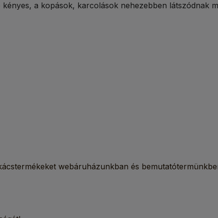
bé kényes, a kopások, karcolások nehezebben látszódnak meg
barkácstermékeket webáruházunkban és bemutatótermünkbe