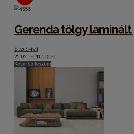
Gerenda tölgy laminált
0
az 5-ből
Original
Current
22.021
Ft
11.010
Ft
price
price
Kosárba teszem
was:
is:
22.021 Ft.
11.010 Ft.