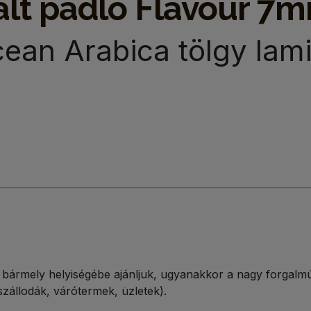
nált padló Flavour 
an Arabica tölgy lami
bármely helyiségébe ajánljuk, ugyanakkor a nagy forgalmú,
szállodák, várótermek, üzletek).