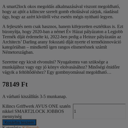
A smart2lock okos megoldás alkalmazásával viszont megoldható,
hogy az ajtót a kilincsre szerelt gomb eltolásával zárjuk, ráadásul
úgy, hogy az azért kívülről vész esetén mégis nyitható legyen.
A fejlesztés nem csak hasznos, hanem kifejezetten esztétikus is. Ezt
bizonyítja, hogy 2020-ban a német Év Házai pályázaton a Legjobb
Termék díját érdemelte ki, 2022-ben pedig a Heinze pályázatán az
Architects’ Darling arany fokozatú díját nyerte el termékinnováció
kategóriában – mindkettő igen rangos elismerésnek számít
Németországban.
Szeretne egy kicsit elvonulni? Nyugalomra van szüksége a
munkájához vagy egy jó könyv elolvasásához? Minőségi énidőre
vágyik a feltöltődéshez? Egy gombnyomással megoldható…
78149 Ft
A várható kiszállítás 3-5 munkanap.
Kilincs Griffwerk AVUS ONE szatén
nikkel SMART2LOCK JOBBOS
mennyiség
Kosárba teszem
Kategória:
Kilincsek