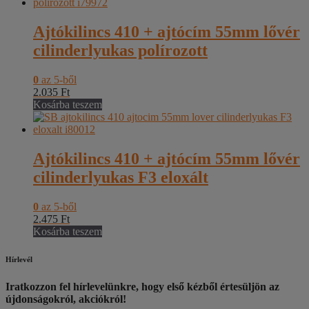
Ajtókilincs 410 + ajtócím 55mm lővér
cilinderlyukas polírozott
0
az 5-ből
2.035
Ft
Kosárba teszem
Ajtókilincs 410 + ajtócím 55mm lővér
cilinderlyukas F3 eloxált
0
az 5-ből
2.475
Ft
Kosárba teszem
Hírlevél
Iratkozzon fel hírlevelünkre, hogy első kézből értesüljön az
újdonságokról, akciókról!