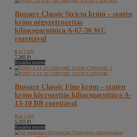
Bussare Classic Stricto króm – szatén
króm négyzetrozettás
kilincsgarnitúra A-67-30 WC
rozettával
0
az 5-ből
7.285
Ft
Kosárba teszem
Bussare Classic Fino króm – szatén
króm körrozettás kilincsgarnitúra A-
13-10 BB rozettával
0
az 5-ből
5.355
Ft
Kosárba teszem