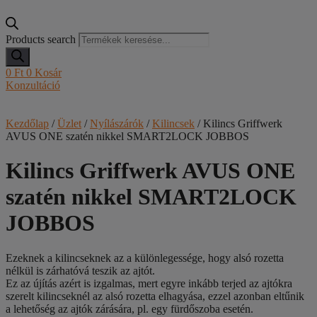
Products search
0
Ft
0
Kosár
Konzultáció
Kezdőlap
/
Üzlet
/
Nyílászárók
/
Kilincsek
/ Kilincs Griffwerk
AVUS ONE szatén nikkel SMART2LOCK JOBBOS
Kilincs Griffwerk AVUS ONE
szatén nikkel SMART2LOCK
JOBBOS
Ezeknek a kilincseknek az a különlegessége, hogy alsó rozetta
nélkül is zárhatóvá teszik az ajtót.
Ez az újítás azért is izgalmas, mert egyre inkább terjed az ajtókra
szerelt kilincseknél az alsó rozetta elhagyása, ezzel azonban eltűnik
a lehetőség az ajtók zárására, pl. egy fürdőszoba esetén.