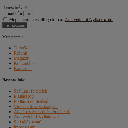
Keresztnév
E-mail cím
Megismertem és elfogadom az
Adatvédelmi Nyilatkozatot
.
Feliratkozás
Menüpontok
Termékek
Rólunk
Magazin
Konzultáció
Kapcsolat
Hasznos linkek
Szállítási feltételek
Elállási jog
Elállás a rendeléstől
Visszatérítési Szabályzat
Általános Szerződési Feltételek
Adatvédelmi Nyilatkozat
Süti tájékoztató
Impresszum