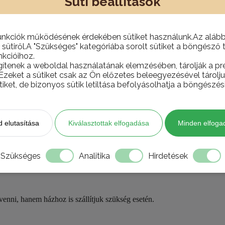
Süti beállítások
tt tollas (vagy szakállas) kulccsal működtetett zárral vannak ellátva.
unkciók működésének érdekében sütiket használunk.Az alábbi
 sütiről.A "Szükséges" kategóriába sorolt sütiket a böngésző 
kcióihoz.
gítenek a weboldal használatának elemzésében, tárolják a pre
 Ezeket a sütiket csak az Ön előzetes beleegyezésével tárol
tiket, de bizonyos sütik letiltása befolyásolhatja a böngészés
eket webáruházunkban és bemutatótermünkben!
 elutasítása
Kiválasztottak elfogadása
Minden elfoga
Szükséges
Analitika
Hirdetések
nni, hanem házhoz is szállítjuk szükség esetén.