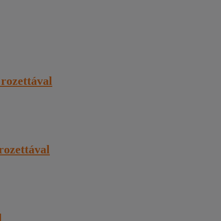
rozettával
rozettával
l