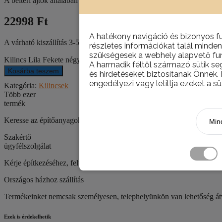
A beltéri ajtók általában ilyen normál, hagyományos “BB”-s, úgyneveze
22998 Ft
A hatékony navigáció és bizonyos f
A várható kiszállítás 3-5 munkanap.
részletes információkat talál minden
szükségesek a webhely alapvető fun
Kilincs Lila Fekete négyzetrozettás mennyiség
A harmadik féltől származó sütik se
Kosárba teszem
és hirdetéseket biztosítanak Önnek.
engedélyezi vagy letiltja ezeket a sü
Kategória:
Kilincsek
Több ezer
termék
Keresse az építőanyagokat, csempéket, szanitereket, barkácstermék
Mind
Szakértő
ügyfélszolgálat
Kérje építkezéséhez, felújításához szaktanácsadóink segítségét!
Országos házhoz szállítás
Termékeinket nemcsak személyesen, telephelyünkön van lehetőség átve
Ezek is érdekelhetik