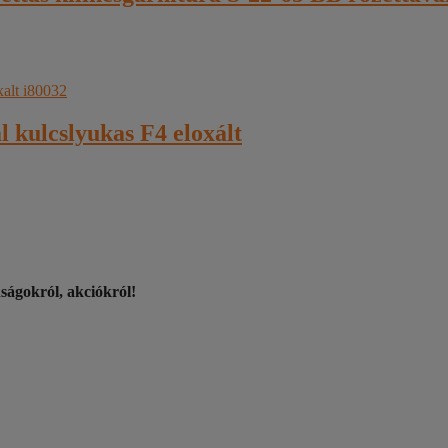
 kulcslyukas F4 eloxált
nságokról, akciókról!