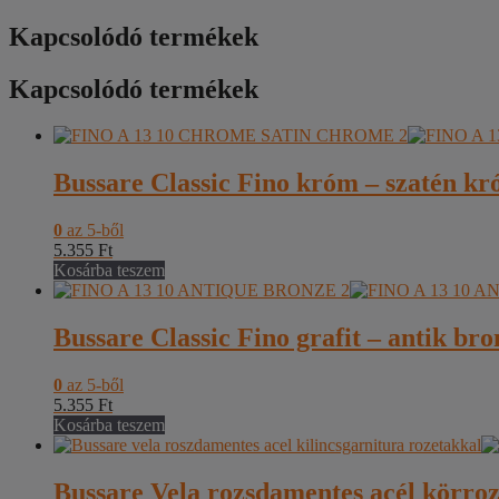
Kapcsolódó termékek
Kapcsolódó termékek
Bussare Classic Fino króm – szatén kr
0
az 5-ből
5.355
Ft
Kosárba teszem
Bussare Classic Fino grafit – antik br
0
az 5-ből
5.355
Ft
Kosárba teszem
Bussare Vela rozsdamentes acél körroze