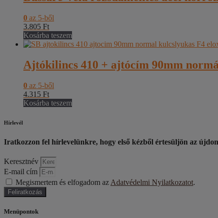
0
az 5-ből
3.805
Ft
Kosárba teszem
Ajtókilincs 410 + ajtócím 90mm normál
0
az 5-ből
4.315
Ft
Kosárba teszem
Hírlevél
Iratkozzon fel hírlevelünkre, hogy első kézből értesüljön az újdo
Keresztnév
E-mail cím
Megismertem és elfogadom az
Adatvédelmi Nyilatkozatot
.
Feliratkozás
Menüpontok