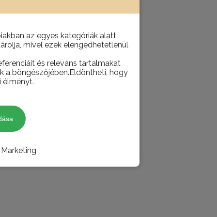
akban az egyes kategóriák alatt
tárolja, mivel ezek elengedhetetlenül
ferenciáit és releváns tartalmakat
juk a böngészőjében.Eldöntheti, hogy
i élményt.
dása
Marketing