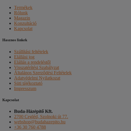
Termékek
Rólunk
Magazin
Konzultáció
Kapcsolat
Hasznos linkek
Szállítási feltételek
Elállási jog
Elállás a rendeléstől
Visszatérítési Szabályzat
Általános Szerződési Feltételek
Adatvédelmi Nyilatkozat
Süti tájékoztató
Impresszum
Kapcsolat
Buda-Házépítő Kft.
2700 Cegléd, Szolnoki út 77.
webshop@budahazepito.hu
+36 30 760 4788