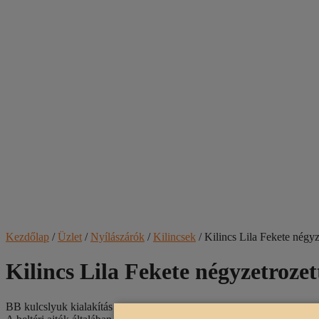
Kezdőlap
/
Üzlet
/
Nyílászárók
/
Kilincsek
/ Kilincs Lila Fekete négyz
Kilincs Lila Fekete négyzetrozet
BB kulcslyuk kialakítás