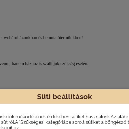
eket webáruházunkban és bemutatótermünkben!
nni, hanem házhoz is szállítjuk szükség esetén.
Süti beállítások
unkciók működésének érdekében sütiket használunk.Az alábbi
 sütiről.A "Szükséges" kategóriába sorolt sütiket a böngésző 
kcióihoz.