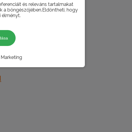
ferenciáit és releváns tartalmakat
juk a böngészőjében.Eldöntheti, hogy
i élményt.
dása
Marketing
l