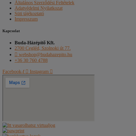
Általános Szerződési Feltételek
Adatvédelmi Nyilatkozat
Süti tájékoztató
Impresszum
Kapcsolat
Buda-Házépítő Kft.
2700 Cegléd, Szolnoki út 77.
webshop@budahazepito.hu
+36 30 760 4788
Facebook-f
Instagram