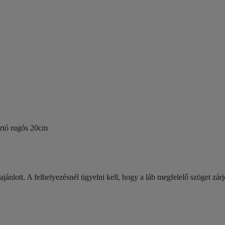
ztó rugós 20cm
jánlott. A felhelyezésnél ügyelni kell, hogy a láb megfelelő szöget zárjo