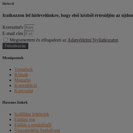
Hírlevél
Iratkozzon fel hírlevelünkre, hogy első kézből értesüljön az újdo
Keresztnév
E-mail cím
Megismertem és elfogadom az
Adatvédelmi Nyilatkozatot
.
Feliratkozás
Menüpontok
Termékek
Rólunk
Magazin
Konzultáció
Kapcsolat
Hasznos linkek
Szállítási feltételek
Elállási jog
Elállás a rendeléstől
Visszatérítési Szabályzat