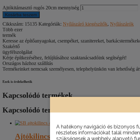
Ajtókitámasztó rugós 20cm mennyiség
Kosárba teszem
Cikkszám:
15135
Kategóriák:
Nyílászáró kiegészítők
,
Nyílászárók
Több ezer
termék
Keresse az építőanyagokat, csempéket, szanitereket, barkácstermék
Szakértő
ügyfélszolgálat
Kérje építkezéséhez, felújításához szaktanácsadóink segítségét!
Országos házhoz szállítás
Termékeinket nemcsak személyesen, telephelyünkön van lehetőség átve
Ezek is érdekelhetik
Kapcsolódó termékek
Kapcsolódó termékek
A hatékony navigáció és bizonyos f
részletes információkat talál minden
Ajtókilincs 410/F2 eloxált
szükségesek a webhely alapvető fun