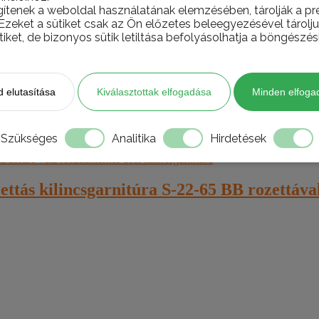
gítenek a weboldal használatának elemzésében, tárolják a pre
 Ezeket a sütiket csak az Ön előzetes beleegyezésével tárol
tiket, de bizonyos sütik letiltása befolyásolhatja a böngészés
 INOX
 elutasítása
Kiválasztottak elfogadása
Minden elfoga
Szükséges
Analitika
Hirdetések
ttás kilincsgarnitúra S-22-65 BB rozettáva