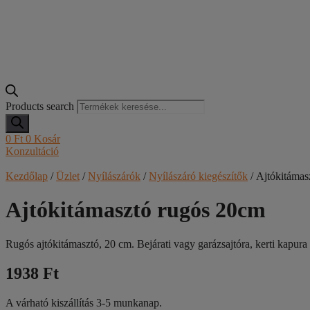
Products search
0
Ft
0
Kosár
Konzultáció
Kezdőlap
/
Üzlet
/
Nyílászárók
/
Nyílászáró kiegészítők
/ Ajtókitámas
Ajtókitámasztó rugós 20cm
Rugós ajtókitámasztó, 20 cm. Bejárati vagy garázsajtóra, kerti kapura a
1938 Ft
A várható kiszállítás 3-5 munkanap.