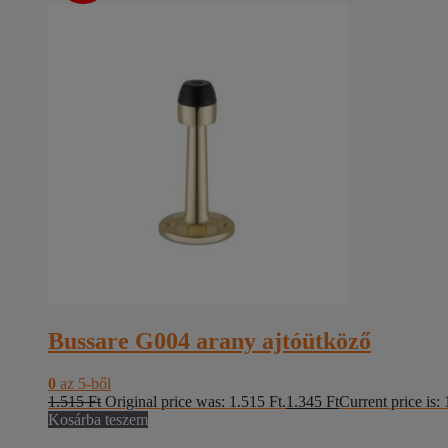
Bussare G004 arany ajtóütköző
0
az 5-ből
1.515
Ft
Original price was: 1.515 Ft.
1.345
Ft
Current price is: 
Kosárba teszem