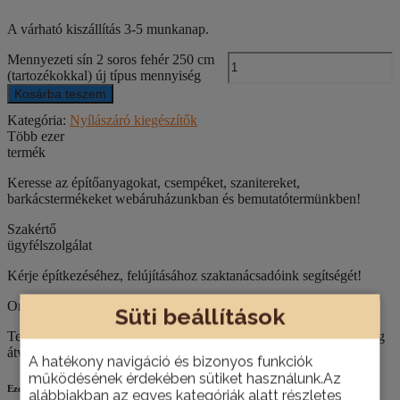
A várható kiszállítás 3-5 munkanap.
Mennyezeti sín 2 soros fehér 250 cm
(tartozékokkal) új típus mennyiség
Kosárba teszem
Kategória:
Nyílászáró kiegészítők
Több ezer
termék
Keresse az építőanyagokat, csempéket, szanitereket,
barkácstermékeket webáruházunkban és bemutatótermünkben!
Szakértő
ügyfélszolgálat
Kérje építkezéséhez, felújításához szaktanácsadóink segítségét!
Országos házhoz szállítás
Süti beállítások
Termékeinket nemcsak személyesen, telephelyünkön van lehetőség
átvenni, hanem házhoz is szállítjuk szükség esetén.
A hatékony navigáció és bizonyos funkciók
működésének érdekében sütiket használunk.Az
Ezek is érdekelhetik
alábbiakban az egyes kategóriák alatt részletes