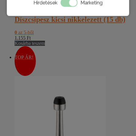
Kosárba teszem
Hirdetések
Marketing
Díszcsipesz kicsi nikkelezett (15 db)
0
az 5-ből
1.155
Ft
Kosárba teszem
TOP ÁR!