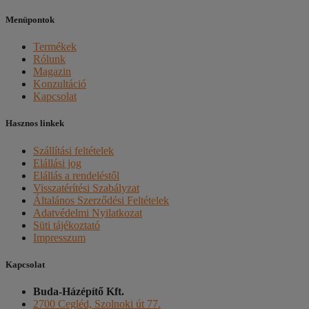
Menüpontok
Termékek
Rólunk
Magazin
Konzultáció
Kapcsolat
Hasznos linkek
Szállítási feltételek
Elállási jog
Elállás a rendeléstől
Visszatérítési Szabályzat
Általános Szerződési Feltételek
Adatvédelmi Nyilatkozat
Süti tájékoztató
Impresszum
Kapcsolat
Buda-Házépítő Kft.
2700 Cegléd, Szolnoki út 77.