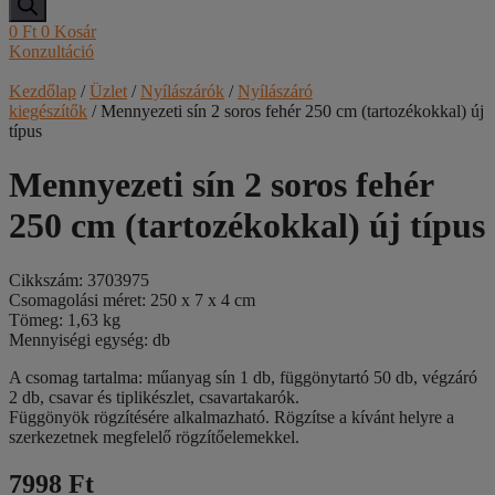
0
Ft
0
Kosár
Konzultáció
Kezdőlap
/
Üzlet
/
Nyílászárók
/
Nyílászáró
kiegészítők
/ Mennyezeti sín 2 soros fehér 250 cm (tartozékokkal) új
típus
Mennyezeti sín 2 soros fehér
250 cm (tartozékokkal) új típus
Cikkszám: 3703975
Csomagolási méret: 250 x 7 x 4 cm
Tömeg: 1,63 kg
Mennyiségi egység: db
A csomag tartalma: műanyag sín 1 db, függönytartó 50 db, végzáró
2 db, csavar és tiplikészlet, csavartakarók.
Függönyök rögzítésére alkalmazható. Rögzítse a kívánt helyre a
szerkezetnek megfelelő rögzítőelemekkel.
7998 Ft