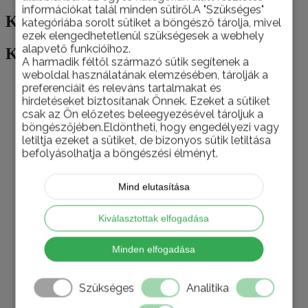
információkat talál minden sütiről.A "Szükséges"
Kapcsolódó termékek
kategóriába sorolt sütiket a böngésző tárolja, mivel
ezek elengedhetetlenül szükségesek a webhely
alapvető funkcióihoz.
Kapcsolódó termékek
A harmadik féltől származó sütik segítenek a
weboldal használatának elemzésében, tárolják a
preferenciáit és releváns tartalmakat és
hirdetéseket biztosítanak Önnek. Ezeket a sütiket
csak az Ön előzetes beleegyezésével tároljuk a
Mennyezeti sín 1 soros fehér 180 cm
böngészőjében.Eldöntheti, hogy engedélyezi vagy
(tartozékokkal) új típus
letiltja ezeket a sütiket, de bizonyos sütik letiltása
befolyásolhatja a böngészési élményt.
0
az 5-ből
4.305
Ft
Mind elutasítása
Kosárba teszem
Kiválasztottak elfogadása
Mennyezeti sín 1 soros fehér 210 cm
Minden elfogadása
(tartozékokkal)
0
az 5-ből
Szükséges
Analitika
4.998
Ft