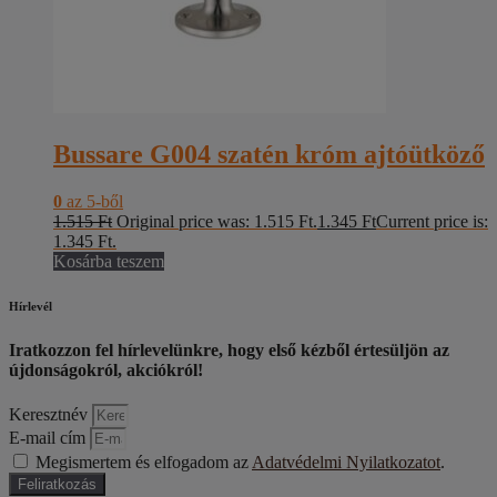
Bussare G004 szatén króm ajtóütköző
0
az 5-ből
1.515
Ft
Original price was: 1.515 Ft.
1.345
Ft
Current price is:
1.345 Ft.
Kosárba teszem
Hírlevél
Iratkozzon fel hírlevelünkre, hogy első kézből értesüljön az
újdonságokról, akciókról!
Keresztnév
E-mail cím
Megismertem és elfogadom az
Adatvédelmi Nyilatkozatot
.
Feliratkozás