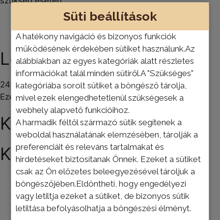
szükség esetén.
Süti beállítások
Leírás
A hatékony navigáció és bizonyos funkciók
működésének érdekében sütiket használunk.Az
Leírás
alábbiakban az egyes kategóriák alatt részletes
információkat talál minden sütiről.A "Szükséges"
2498 .- / zsák
kategóriába sorolt sütiket a böngésző tárolja,
Ezek is érdekelhetik
mivel ezek elengedhetetlenül szükségesek a
webhely alapvető funkcióihoz.
Kapcsolódó termékek
A harmadik féltől származó sütik segítenek a
weboldal használatának elemzésében, tárolják a
preferenciáit és releváns tartalmakat és
Kapcsolódó termékek
hirdetéseket biztosítanak Önnek. Ezeket a sütiket
csak az Ön előzetes beleegyezésével tároljuk a
böngészőjében.Eldöntheti, hogy engedélyezi
TOP ÁR!
vagy letiltja ezeket a sütiket, de bizonyos sütik
letiltása befolyásolhatja a böngészési élményt.