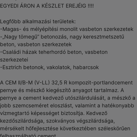
EGYEDI ÁRON A KÉSZLET EREJÉIG !!!!
Legfőbb alkalmazási területek:
-Magas- és mélyépítési monolit vasbeton szerkezetek
-„Nagy tömegű” betonozás, nagy keresztmetszetű
beton, vasbeton szerkezetek
-Családi házak teherhordó beton, vasbeton
szerkezetei
-Esztrich betonok, vakolatok, habarcsok
A CEM II/B-M (V-LL) 32,5 R kompozit-portlandcement
pernye és mészkő kiegészítô anyagot tartalmaz. A
pernye a cement kedvező utószilárdulását, a mészkő a
jobb szemcseméret eloszlást, valamint a hatékonyabb
vízmegtartó képességet biztosítja. Kedvező
kezdőszilárdsága, szokványos végszilárdsága,
mérsékelt hőfejlesztése következtében széleskörűen
felhasználható cement.