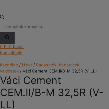
Products
search
0
Ft
0
Kosár
Konzultáció
Kezdőlap
/
Üzlet
/
Ragasztók, habarcsok,
vakolatok
/ Váci Cement CEM.II/B-M 32,5R (V-LL)
Váci Cement
CEM.II/B-M 32,5R (V-
LL)