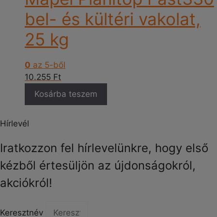
bel- és kültéri vakolat,
25 kg
0
az 5-ből
10.255
Ft
Kosárba teszem
Hírlevél
Iratkozzon fel hírlevelünkre, hogy első
kézből értesüljön az újdonságokról,
akciókról!
Keresztnév