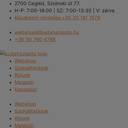
Kilépés
2700 Cegléd, Szolnoki út 77.
a
H-P: 7:00-18:00 | SZ: 7:00-13:30 | V: zárva
tartalomba
Készbeton rendelés:+36 30 181 1578
webshop@budahazepito.hu
+36 30 760 4788
Webshop
Szolgáltatások
Rólunk
Magazin
Kapcsolat
Webshop
Szolgáltatások
Rólunk
Magazin