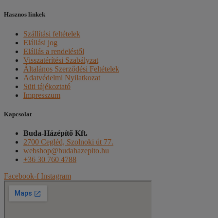
Hasznos linkek
Szállítási feltételek
Elállási jog
Elállás a rendeléstől
Visszatérítési Szabályzat
Általános Szerződési Feltételek
Adatvédelmi Nyilatkozat
Süti tájékoztató
Impresszum
Kapcsolat
Buda-Házépítő Kft.
2700 Cegléd, Szolnoki út 77.
webshop@budahazepito.hu
+36 30 760 4788
Facebook-f
Instagram