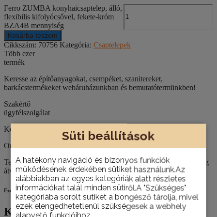
Ferro ZUMBA konyhaicsaptelep, álló,
flexibilis kifolyócsővel, fekete-króm
BZA4B mennyiség
Kosárba teszem
Cikkszám:
70756
Kategória:
Csaptelepek
Több ezer
termék
Keresse az építőanyagokat, csempéket, szanitereket,
barkácstermékeket webáruházunkban és bemutatótermünkben!
Szakértő
ügyfélszolgálat
Kérje építkezéséhez, felújításához szaktanácsadóink segítségét!
Süti beállítások
Országos házhoz szállítás
A hatékony navigáció és bizonyos funkciók
Termékeinket nemcsak személyesen, telephelyünkön van lehetőség
működésének érdekében sütiket használunk.Az
átvenni, hanem házhoz is szállítjuk szükség esetén.
alábbiakban az egyes kategóriák alatt részletes
információkat talál minden sütiről.A "Szükséges"
Ezek is érdekelhetik
kategóriába sorolt sütiket a böngésző tárolja, mivel
ezek elengedhetetlenül szükségesek a webhely
Kapcsolódó termékek
alapvető funkcióihoz.