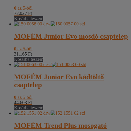
0
az 5-ből
72.027
Ft
Kosárba teszem
MOFÉM Junior Evo mosdó csaptelep
0
az 5-ből
31.165
Ft
Kosárba teszem
MOFÉM Junior Evo kádtöltő
csaptelep
0
az 5-ből
44.603
Ft
Kosárba teszem
MOFÉM Trend Plus mosogató