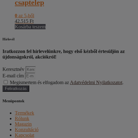
csaptelep
0
az 5-ből
42.515
Ft
Kosárba teszem
Hírlevél
Iratkozzon fel hírlevelünkre, hogy első kézből értesüljön az
újdonságokról, akciókról!
Keresztnév
E-mail cím
Megismertem és elfogadom az
Adatvédelmi Nyilatkozatot
.
Feliratkozás
Menüpontok
Termékek
Rólunk
Magazin
Konzultáció
Kapcsolat