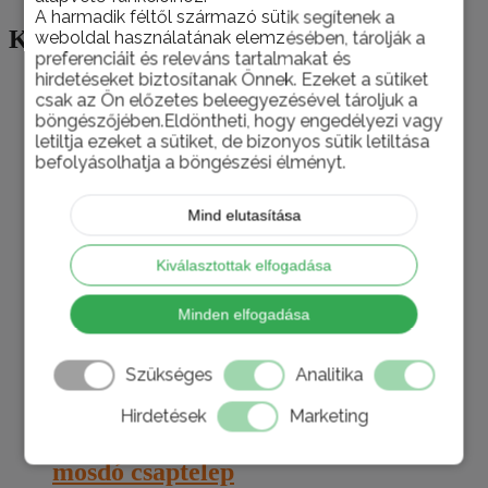
A harmadik féltől származó sütik segítenek a
Kapcsolódó termékek
weboldal használatának elemzésében, tárolják a
preferenciáit és releváns tartalmakat és
hirdetéseket biztosítanak Önnek. Ezeket a sütiket
csak az Ön előzetes beleegyezésével tároljuk a
böngészőjében.Eldöntheti, hogy engedélyezi vagy
letiltja ezeket a sütiket, de bizonyos sütik letiltása
befolyásolhatja a böngészési élményt.
Mind elutasítása
Kiválasztottak elfogadása
Minden elfogadása
Szükséges
Analitika
Hirdetések
Marketing
Hansgrohe Vernis Shape matt fekete
mosdó csaptelep