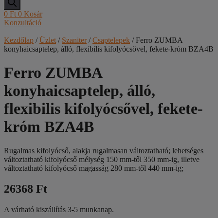
0
Ft
0
Kosár
Konzultáció
Kezdőlap
/
Üzlet
/
Szaniter
/
Csaptelepek
/ Ferro ZUMBA
konyhaicsaptelep, álló, flexibilis kifolyócsővel, fekete-króm BZA4B
Ferro ZUMBA
konyhaicsaptelep, álló,
flexibilis kifolyócsővel, fekete-
króm BZA4B
Rugalmas kifolyócső, alakja rugalmasan változtatható; lehetséges
változtatható kifolyócső mélység 150 mm-től 350 mm-ig, illetve
változtatható kifolyócső magasság 280 mm-től 440 mm-ig;
26368 Ft
A várható kiszállítás 3-5 munkanap.