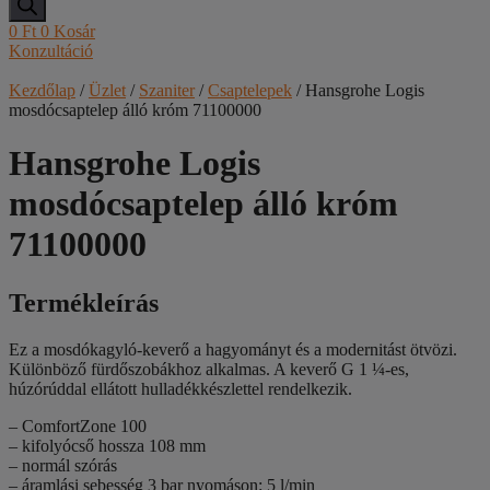
0
Ft
0
Kosár
Konzultáció
Kezdőlap
/
Üzlet
/
Szaniter
/
Csaptelepek
/ Hansgrohe Logis
mosdócsaptelep álló króm 71100000
Hansgrohe Logis
mosdócsaptelep álló króm
71100000
Termékleírás
Ez a mosdókagyló-keverő a hagyományt és a modernitást ötvözi.
Különböző fürdőszobákhoz alkalmas. A keverő G 1 ¼-es,
húzórúddal ellátott hulladékkészlettel rendelkezik.
– ComfortZone 100
– kifolyócső hossza 108 mm
– normál szórás
– áramlási sebesség 3 bar nyomáson: 5 l/min