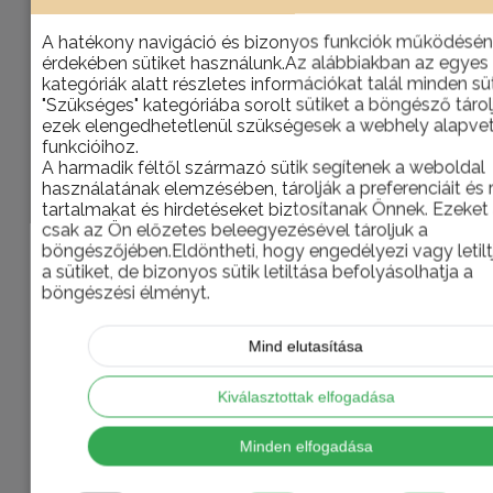
Kosárba teszem
A hatékony navigáció és bizonyos funkciók működésé
érdekében sütiket használunk.Az alábbiakban az egyes
MOFÉM Junior Evo mosdó csaptelep
kategóriák alatt részletes információkat talál minden süt
"Szükséges" kategóriába sorolt sütiket a böngésző tárol
0
az 5-ből
ezek elengedhetetlenül szükségesek a webhely alapve
30.377
Ft
funkcióihoz.
Kosárba teszem
A harmadik féltől származó sütik segítenek a weboldal
használatának elemzésében, tárolják a preferenciáit és 
tartalmakat és hirdetéseket biztosítanak Önnek. Ezeket 
MOFÉM Junior Evo mosogató
csak az Ön előzetes beleegyezésével tároljuk a
csaptelep
böngészőjében.Eldöntheti, hogy engedélyezi vagy letilt
a sütiket, de bizonyos sütik letiltása befolyásolhatja a
böngészési élményt.
0
az 5-ből
39.755
Ft
Kosárba teszem
Mind elutasítása
Kiválasztottak elfogadása
MOFÉM Trend Plus mosogató
csaptelep
Minden elfogadása
0
az 5-ből