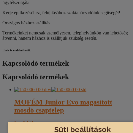
ügyfélszolgálat
Kérje építkezéséhez, felújításához szaktanácsadóink segítségét!
Országos házhoz szállítás
Termékeinket nemcsak személyesen, telephelyünkön van lehetőség
átvenni, hanem házhoz is szállítjuk szükség esetén.
Ezek is érdekelhetik
Kapcsolódó termékek
Kapcsolódó termékek
MOFÉM Junior Evo magasított
mosdó csaptelep
0
az 5-ből
Süti beállítások
35.910
Ft