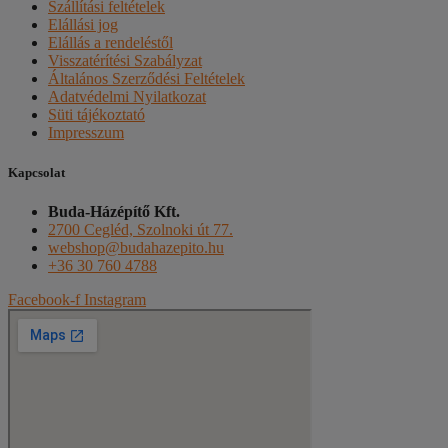
Szállítási feltételek
Elállási jog
Elállás a rendeléstől
Visszatérítési Szabályzat
Általános Szerződési Feltételek
Adatvédelmi Nyilatkozat
Süti tájékoztató
Impresszum
Kapcsolat
Buda-Házépítő Kft.
2700 Cegléd, Szolnoki út 77.
webshop@budahazepito.hu
+36 30 760 4788
Facebook-f
Instagram