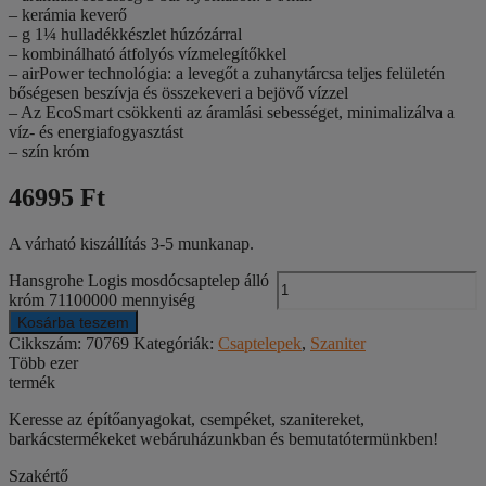
– kerámia keverő
– g 1¼ hulladékkészlet húzózárral
– kombinálható átfolyós vízmelegítőkkel
– airPower technológia: a levegőt a zuhanytárcsa teljes felületén
bőségesen beszívja és összekeveri a bejövő vízzel
– Az EcoSmart csökkenti az áramlási sebességet, minimalizálva a
víz- és energiafogyasztást
– szín króm
46995 Ft
A várható kiszállítás 3-5 munkanap.
Hansgrohe Logis mosdócsaptelep álló
króm 71100000 mennyiség
Kosárba teszem
Cikkszám:
70769
Kategóriák:
Csaptelepek
,
Szaniter
Több ezer
termék
Keresse az építőanyagokat, csempéket, szanitereket,
barkácstermékeket webáruházunkban és bemutatótermünkben!
Szakértő