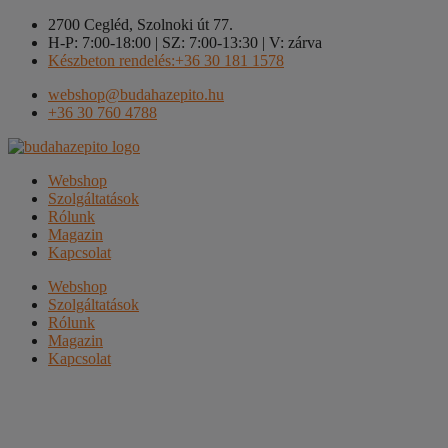
Kilépés
2700 Cegléd, Szolnoki út 77.
a
H-P: 7:00-18:00 | SZ: 7:00-13:30 | V: zárva
tartalomba
Készbeton rendelés:+36 30 181 1578
webshop@budahazepito.hu
+36 30 760 4788
Webshop
Szolgáltatások
Rólunk
Magazin
Kapcsolat
Webshop
Szolgáltatások
Rólunk
Magazin
Kapcsolat