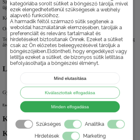
Szakértő
kategóriába sorolt sütiket a böngésző tárolja, mivel
ügyfélszolgálat
ezek elengedhetetlenül szükségesek a webhely
alapvető funkcióihoz.
Kérje építkezéséhez, felújításához szaktanácsadóink segítségét!
A harmadik féltől származó sütik segítenek a
weboldal használatának elemzésében, tárolják a
Országos házhoz szállítás
preferenciáit és releváns tartalmakat és
hirdetéseket biztosítanak Önnek. Ezeket a sütiket
Termékeinket nemcsak személyesen, telephelyünkön van lehetőség
átvenni, hanem házhoz is szállítjuk szükség esetén.
csak az Ön előzetes beleegyezésével tároljuk a
böngészőjében.Eldöntheti, hogy engedélyezi vagy
Leírás
letiltja ezeket a sütiket, de bizonyos sütik letiltása
befolyásolhatja a böngészési élményt.
Leírás
Mind elutasítása
Gyártó:
HANSGROHE
Kiválasztottak elfogadása
Ezek is érdekelhetik
Minden elfogadása
Kapcsolódó termékek
Szükséges
Analitika
Kapcsolódó termékek
Hirdetések
Marketing