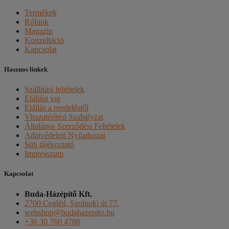
Termékek
Rólunk
Magazin
Konzultáció
Kapcsolat
Hasznos linkek
Szállítási feltételek
Elállási jog
Elállás a rendeléstől
Visszatérítési Szabályzat
Általános Szerződési Feltételek
Adatvédelmi Nyilatkozat
Süti tájékoztató
Impresszum
Kapcsolat
Buda-Házépítő Kft.
2700 Cegléd, Szolnoki út 77.
webshop@budahazepito.hu
+36 30 760 4788