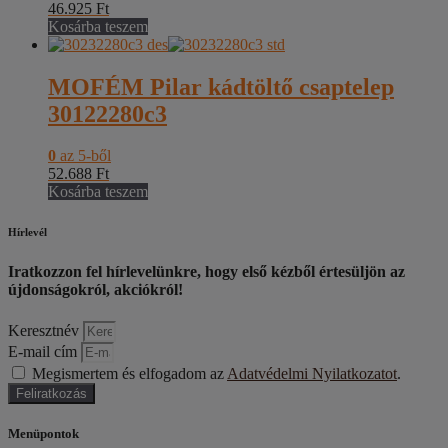
46.925
Ft
Kosárba teszem
MOFÉM Pilar kádtöltő csaptelep
30122280c3
0
az 5-ből
52.688
Ft
Kosárba teszem
Hírlevél
Iratkozzon fel hírlevelünkre, hogy első kézből értesüljön az
újdonságokról, akciókról!
Keresztnév
E-mail cím
Megismertem és elfogadom az
Adatvédelmi Nyilatkozatot
.
Feliratkozás
Menüpontok