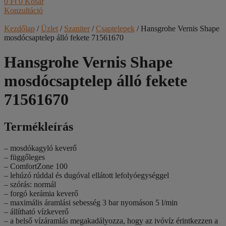
0
Ft
0
Kosár
Konzultáció
Kezdőlap
/
Üzlet
/
Szaniter
/
Csaptelepek
/ Hansgrohe Vernis Shape
mosdócsaptelep álló fekete 71561670
Hansgrohe Vernis Shape
mosdócsaptelep álló fekete
71561670
Termékleírás
– mosdókagyló keverő
– függőleges
– ComfortZone 100
– lehúzó rúddal és dugóval ellátott lefolyóegységgel
– szórás: normál
– forgó kerámia keverő
– maximális áramlási sebesség 3 bar nyomáson 5 l/min
– állítható vízkeverő
– a belső vízáramlás megakadályozza, hogy az ivóvíz érintkezzen a