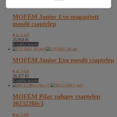
MOFÉM Junior Evo magasított
mosdó csaptelep
0
az 5-ből
35.910
Ft
Kosárba teszem
MOFÉM Junior Evo mosdó csaptelep
0
az 5-ből
30.377
Ft
Kosárba teszem
MOFÉM Pilar zuhany csaptelep
30232280c3
0
az 5-ből