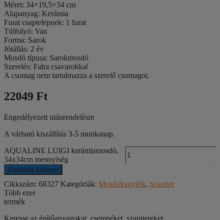
Méret: 34×19,5×34 cm
Alapanyag: Kerámia
Furat csaptelepnek: 1 furat
Túlfolyó: Van
Forma: Sarok
Jótállás: 2 év
Mosdó típusa: Sarokmosdó
Szerelés: Falra csavarokkal
A csomag nem tartalmazza a szerelő csomagot.
22049 Ft
Engedélyezett utánrendelésre
A várható kiszállítás 3-5 munkanap.
AQUALINE LUIGI kerámiamosdó,
34x34cm mennyiség
Kosárba teszem
Cikkszám:
68327
Kategóriák:
Mosdókagylók
,
Szaniter
Több ezer
termék
Keresse az építőanyagokat, csempéket, szanitereket,