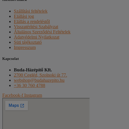
Szállítási feltételek
Elállási jog
Elállás a rendeléstől
Visszatérítési Szabályzat
Általános Szerződési Feltételek
Adatvédelmi Nyilatkozat
Süti tájékoztató
Impresszum
Kapcsolat
Buda-Házépítő Kft.
2700 Cegléd, Szolnoki út 77.
webshop@budahazepito.hu
+36 30 760 4788
Facebook-f
Instagram