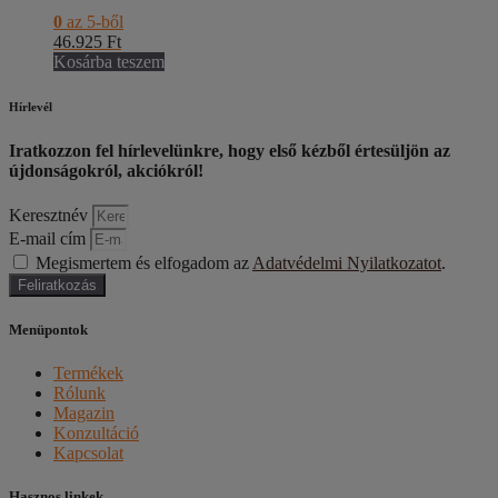
0
az 5-ből
46.925
Ft
Kosárba teszem
Hírlevél
Iratkozzon fel hírlevelünkre, hogy első kézből értesüljön az
újdonságokról, akciókról!
Keresztnév
E-mail cím
Megismertem és elfogadom az
Adatvédelmi Nyilatkozatot
.
Feliratkozás
Menüpontok
Termékek
Rólunk
Magazin
Konzultáció
Kapcsolat
Hasznos linkek