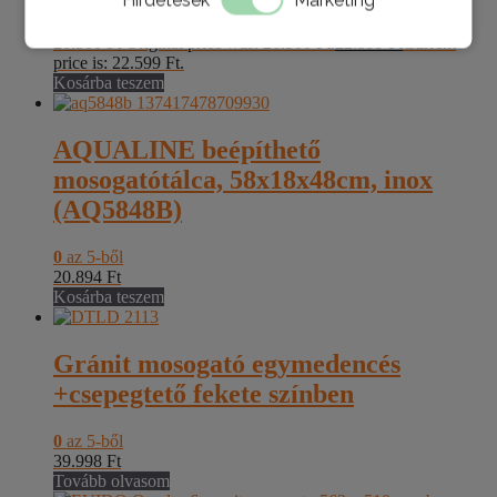
0
az 5-ből
26.500
Ft
Original price was: 26.500 Ft.
22.599
Ft
Current
price is: 22.599 Ft.
Kosárba teszem
AQUALINE beépíthető
mosogatótálca, 58x18x48cm, inox
(AQ5848B)
0
az 5-ből
20.894
Ft
Kosárba teszem
Gránit mosogató egymedencés
+csepegtető fekete színben
0
az 5-ből
39.998
Ft
Tovább olvasom