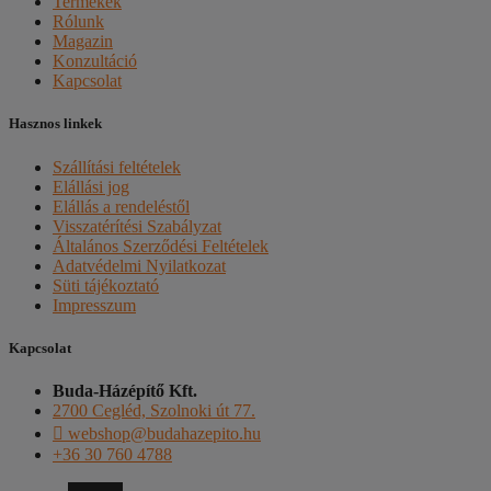
Termékek
Rólunk
Magazin
Konzultáció
Kapcsolat
Hasznos linkek
Szállítási feltételek
Elállási jog
Elállás a rendeléstől
Visszatérítési Szabályzat
Általános Szerződési Feltételek
Adatvédelmi Nyilatkozat
Süti tájékoztató
Impresszum
Kapcsolat
Buda-Házépítő Kft.
2700 Cegléd, Szolnoki út 77.
webshop@budahazepito.hu
+36 30 760 4788