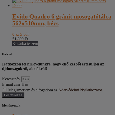
Evido Quadro 6 gránit mosogatótálca
562x510mm, bézs
0
az 5-ből
51.899
Ft
Kosárba teszem
Hírlevél
Iratkozzon fel hírlevelünkre, hogy első kézből értesüljön az
újdonságokról, akciókról!
Keresztnév
E-mail cím
Megismertem és elfogadom az
Adatvédelmi Nyilatkozatot
.
Feliratkozás
Menüpontok