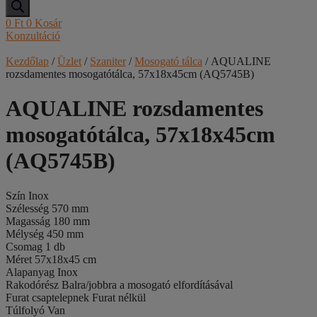
0
Ft
0
Kosár
Konzultáció
Kezdőlap
/
Üzlet
/
Szaniter
/
Mosogató tálca
/ AQUALINE
rozsdamentes mosogatótálca, 57x18x45cm (AQ5745B)
AQUALINE rozsdamentes
mosogatótálca, 57x18x45cm
(AQ5745B)
Szín Inox
Szélesség 570 mm
Magasság 180 mm
Mélység 450 mm
Csomag 1 db
Méret 57x18x45 cm
Alapanyag Inox
Rakodórész Balra/jobbra a mosogató elfordításával
Furat csaptelepnek Furat nélkül
Túlfolyó Van