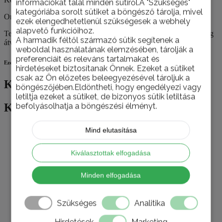
információkat talál minden sütiről.A "Szükséges"
kategóriába sorolt sütiket a böngésző tárolja, mivel
Országos házhoz szállítás
ezek elengedhetetlenül szükségesek a webhely
alapvető funkcióihoz.
Termékeinket nemcsak személyesen, telephelyünkön van lehetőség
A harmadik féltől származó sütik segítenek a
átvenni, hanem házhoz is szállítjuk szükség esetén.
weboldal használatának elemzésében, tárolják a
preferenciáit és releváns tartalmakat és
Ezek is érdekelhetik
hirdetéseket biztosítanak Önnek. Ezeket a sütiket
csak az Ön előzetes beleegyezésével tároljuk a
Kapcsolódó termékek
böngészőjében.Eldöntheti, hogy engedélyezi vagy
letiltja ezeket a sütiket, de bizonyos sütik letiltása
Kapcsolódó termékek
befolyásolhatja a böngészési élményt.
Mind elutasítása
TOP ÁR!
Kiválasztottak elfogadása
Minden elfogadása
Rozsdamentes mosogatótálca
Szükséges
Analitika
(AQ7848B)
Hirdetések
Marketing