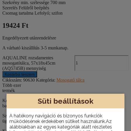
Szekrény min. szélessége 700 mm
Szerelés Felülről beépítés
Csomag tartalma Lefolyó; szifon
19424 Ft
Engedélyezett utánrendelésre
A várható kiszállítás 3-5 munkanap.
AQUALINE rozsdamentes
mosogatótálca, 57x18x45cm
(AQ5745B) mennyiség
Kosárba teszem
Cikkszám:
90630
Kategória:
Mosogató tálca
Több ezer
termék
Süti beállítások
Keresse az építőanyagokat, csempéket, szanitereket,
barkácstermékeket webáruházunkban és bemutatótermünkben!
A hatékony navigáció és bizonyos funkciók
Szakértő
ügyfélszolgálat
működésének érdekében sütiket használunk.Az
alábbiakban az egyes kategóriák alatt részletes
Kérje építkezéséhez, felújításához szaktanácsadóink segítségét!