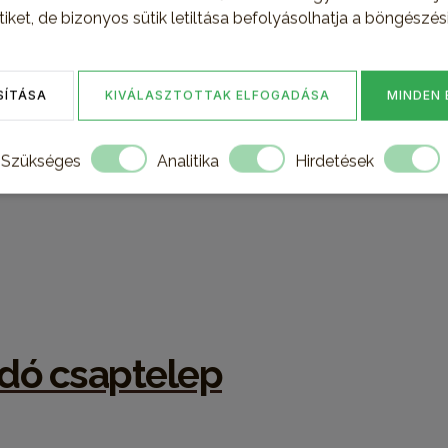
tiket, de bizonyos sütik letiltása befolyásolhatja a böngészés
ehetőség átvenni, hanem házhoz is szállítjuk szükség ese
SÍTÁSA
KIVÁLASZTOTTAK ELFOGADÁSA
MINDEN
Szükséges
Analitika
Hirdetések
dó csaptelep