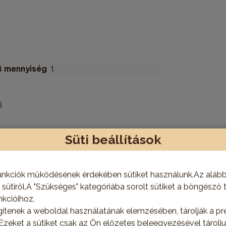
8 mennyiség
k
Süti beállítások
barkácstermékeket webáruházunkban és bemutatótermünkbe
unkciók működésének érdekében sütiket használunk.Az alábbi
 sütiről.A "Szükséges" kategóriába sorolt sütiket a böngésző 
kcióihoz.
ségét!
gítenek a weboldal használatának elemzésében, tárolják a pre
 Ezeket a sütiket csak az Ön előzetes beleegyezésével tárol