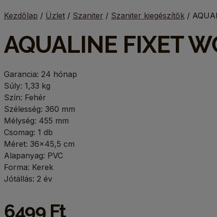
Kezdőlap
/
Üzlet
/
Szaniter
/
Szaniter kiegészítők
/ AQUAL
AQUALINE FIXET WC-
Garancia: 24 hónap
Súly: 1,33 kg
Szín: Fehér
Szélesség: 360 mm
Mélység: 455 mm
Csomag: 1 db
Méret: 36×45,5 cm
Alapanyag: PVC
Forma: Kerek
Jótállás: 2 év
6499 Ft