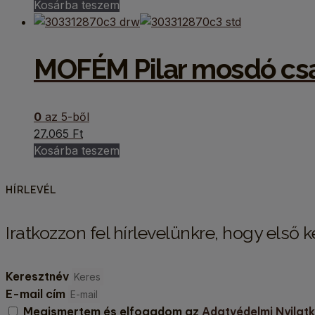
Kosárba teszem
MOFÉM Pilar mosdó cs
0
az 5-ből
27.065
Ft
Kosárba teszem
HÍRLEVÉL
Iratkozzon fel hírlevelünkre, hogy első 
Keresztnév
E-mail cím
Megismertem és elfogadom az
Adatvédelmi Nyilat