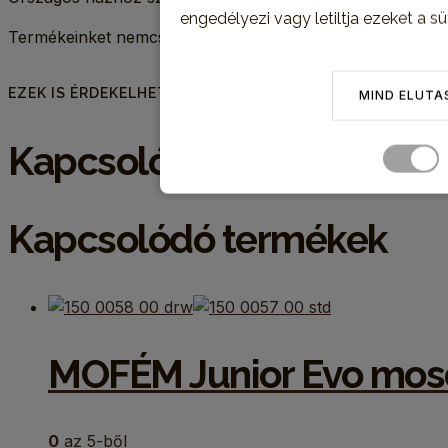
engedélyezi vagy letiltja ezeket a sü
Termékeinket nemcsak személyesen, telephelyünkön van l
EZEK IS ÉRDEKELHETIK
MIND ELUTA
Kapcsolódó termékek
Kapcsolódó termékek
MOFÉM Junior Evo mos
0
az 5-ből