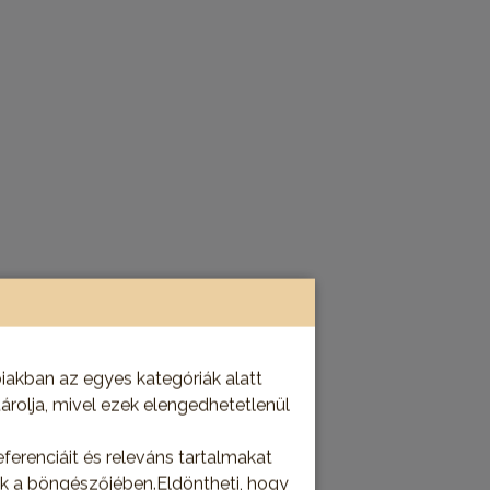
n!
akban az egyes kategóriák alatt
tárolja, mivel ezek elengedhetetlenül
ferenciáit és releváns tartalmakat
juk a böngészőjében.Eldöntheti, hogy