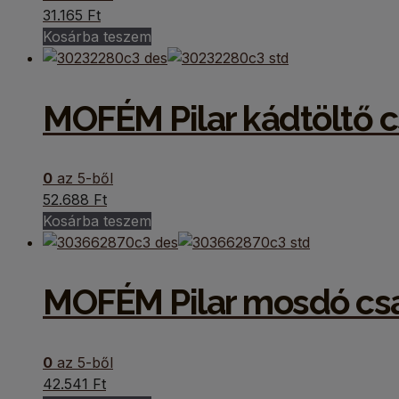
31.165
Ft
Kosárba teszem
MOFÉM Pilar kádtöltő 
0
az 5-ből
52.688
Ft
Kosárba teszem
MOFÉM Pilar mosdó cs
0
az 5-ből
42.541
Ft