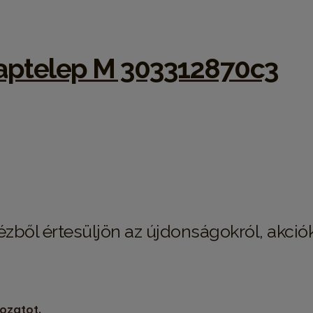
aptelep M 303312870c3
kézből értesüljön az újdonságokról, akciók
kozatot
.