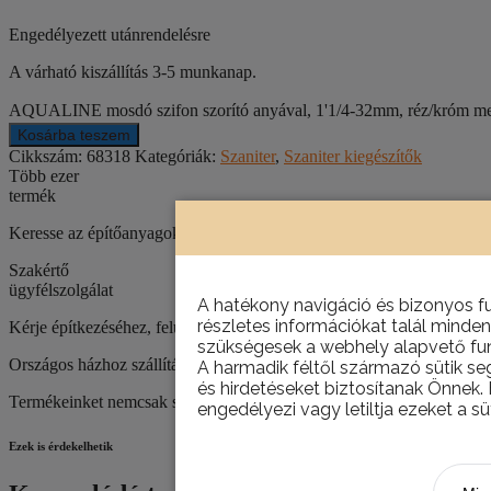
Engedélyezett utánrendelésre
A várható kiszállítás 3-5 munkanap.
AQUALINE mosdó szifon szorító anyával, 1'1/4-32mm, réz/króm m
Kosárba teszem
Cikkszám:
68318
Kategóriák:
Szaniter
,
Szaniter kiegészítők
Több ezer
termék
Keresse az építőanyagokat, csempéket, szanitereket, barkácstermék
Szakértő
ügyfélszolgálat
A hatékony navigáció és bizonyos f
részletes információkat talál minden
Kérje építkezéséhez, felújításához szaktanácsadóink segítségét!
szükségesek a webhely alapvető fun
Országos házhoz szállítás
A harmadik féltől származó sütik se
és hirdetéseket biztosítanak Önnek.
Termékeinket nemcsak személyesen, telephelyünkön van lehetőség átve
engedélyezi vagy letiltja ezeket a sü
Ezek is érdekelhetik