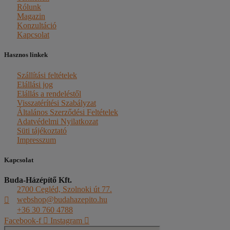
Rólunk
Magazin
Konzultáció
Kapcsolat
Hasznos linkek
Szállítási feltételek
Elállási jog
Elállás a rendeléstől
Visszatérítési Szabályzat
Általános Szerződési Feltételek
Adatvédelmi Nyilatkozat
Süti tájékoztató
Impresszum
Kapcsolat
Buda-Házépítő Kft.
2700 Cegléd, Szolnoki út 77.
webshop@budahazepito.hu
+36 30 760 4788
Facebook-f
Instagram