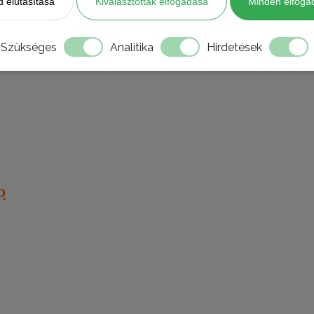
 elutasítása
Kiválasztottak elfogadása
Minden elfoga
Szükséges
Analitika
Hirdetések
p