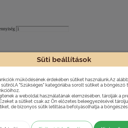
ennyiség
Süti beállítások
eket webáruházunkban és bemutatótermünkben!
unkciók működésének érdekében sütiket használunk.Az alábbi
 sütiről.A "Szükséges" kategóriába sorolt sütiket a böngésző 
kcióihoz.
gítenek a weboldal használatának elemzésében, tárolják a pre
 Ezeket a sütiket csak az Ön előzetes beleegyezésével tárol
nni, hanem házhoz is szállítjuk szükség esetén.
tiket, de bizonyos sütik letiltása befolyásolhatja a böngészés