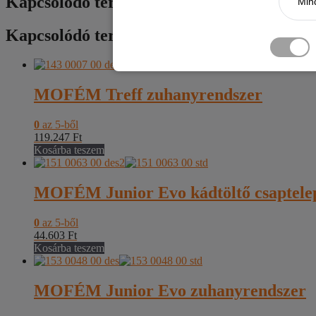
Kapcsolódó termékek
Mind
Kapcsolódó termékek
MOFÉM Treff zuhanyrendszer
0
az 5-ből
119.247
Ft
Kosárba teszem
MOFÉM Junior Evo kádtöltő csaptele
0
az 5-ből
44.603
Ft
Kosárba teszem
MOFÉM Junior Evo zuhanyrendszer