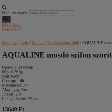
Products search
0
Ft
0
Kosár
Konzultáció
Kezdőlap
/
Üzlet
/
Szaniter
/
Szaniter kiegészítők
/ AQUALINE mosdó s
AQUALINE mosdó szifon szorító
Garancia: 24 hónap
Súly: 0,76 kg
Szín: Króm
Csomag: 1 db
Menetméret: 5/4″
Alapanyag: Réz
Jótállás: 2 év
Lefolyó átmérő: 32 mm
13649 Ft