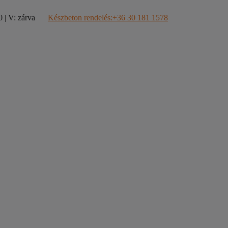
 | V: zárva
Készbeton rendelés:+36 30 181 1578