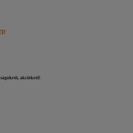
ep
nságokról, akciókról!