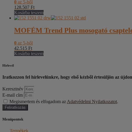
0
az 5-ből
128.507
Ft
Kosárba teszem
MOFÉM Trend Plus mosogató csaptel
0
az 5-ből
42.515
Ft
Kosárba teszem
Hírlevél
Iratkozzon fel hírlevelünkre, hogy első kézből értesüljön az újdo
Keresztnév
E-mail cím
Megismertem és elfogadom az
Adatvédelmi Nyilatkozatot
.
Feliratkozás
Menüpontok
Termékek