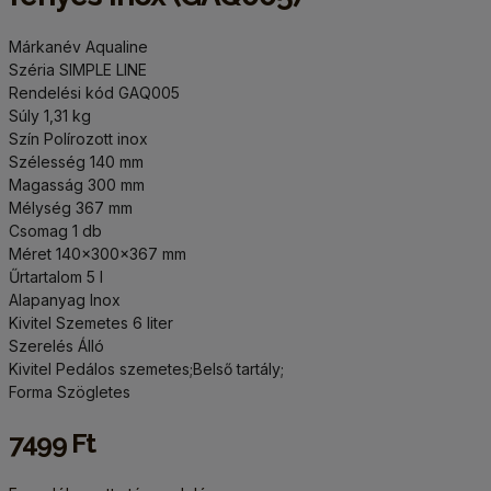
Márkanév Aqualine
Széria SIMPLE LINE
Rendelési kód GAQ005
Súly 1,31 kg
Szín Polírozott inox
Szélesség 140 mm
Magasság 300 mm
Mélység 367 mm
Csomag 1 db
Méret 140x300x367 mm
Űrtartalom 5 l
Alapanyag Inox
Kivitel Szemetes 6 liter
Szerelés Álló
Kivitel Pedálos szemetes;Belső tartály;
Forma Szögletes
7499 Ft