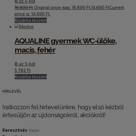
0
az 5-ből
16.899
Ft
Original price was: 16.899 Ft.
14.690
Ft
Current
price is: 14.690 Ft.
Kosárba teszem
AQUALINE gyermek WC-ülőke,
macis, fehér
0
az 5-ből
5.782
Ft
Kosárba teszem
HÍRLEVÉL
Iratkozzon fel hírlevelünkre, hogy első kézből
értesüljön az újdonságokról, akciókról!
Keresztnév