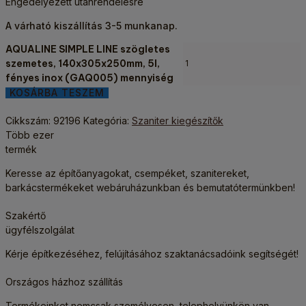
Engedélyezett utánrendelésre
A várható kiszállítás 3-5 munkanap.
AQUALINE SIMPLE LINE szögletes
szemetes, 140x305x250mm, 5l,
fényes inox (GAQ005) mennyiség
KOSÁRBA TESZEM
Cikkszám:
92196
Kategória:
Szaniter kiegészítők
Több ezer
termék
Keresse az építőanyagokat, csempéket, szanitereket,
barkácstermékeket webáruházunkban és bemutatótermünkben!
Szakértő
ügyfélszolgálat
Kérje építkezéséhez, felújításához szaktanácsadóink segítségét!
Országos házhoz szállítás
Termékeinket nemcsak személyesen, telephelyünkön van