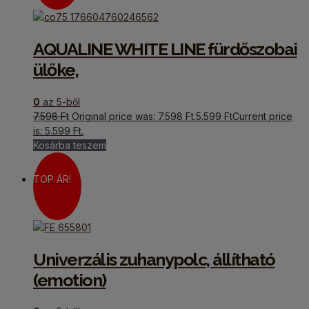
AQUALINE WHITE LINE fürdőszobai
ülőke,
0
az 5-ből
7.598
Ft
Original price was: 7.598 Ft.
5.599
Ft
Current price
is: 5.599 Ft.
Kosárba teszem
TOP ÁR!
Univerzális zuhanypolc, állítható
(emotion)