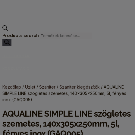
Products search
0
FT
0
KOSÁR
KONZULTÁCIÓ
Kezdőlap
/
Üzlet
/
Szaniter
/
Szaniter kiegészítők
/ AQUALINE
SIMPLE LINE szögletes szemetes, 140x305x250mm, 5l, fényes
inox (GAQ005)
AQUALINE SIMPLE LINE szögletes
szemetes, 140x305x250mm, 5l,
fényes inox (GAQ005)