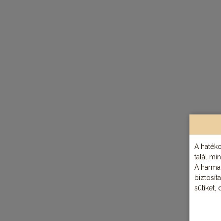
A hatéko
talál mi
A harmad
biztosít
sütiket,