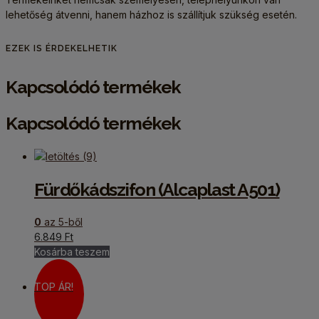
lehetőség átvenni, hanem házhoz is szállítjuk szükség esetén.
EZEK IS ÉRDEKELHETIK
Kapcsolódó termékek
Kapcsolódó termékek
Fürdőkádszifon (Alcaplast A501)
0
az 5-ből
6.849
Ft
Kosárba teszem
TOP ÁR!