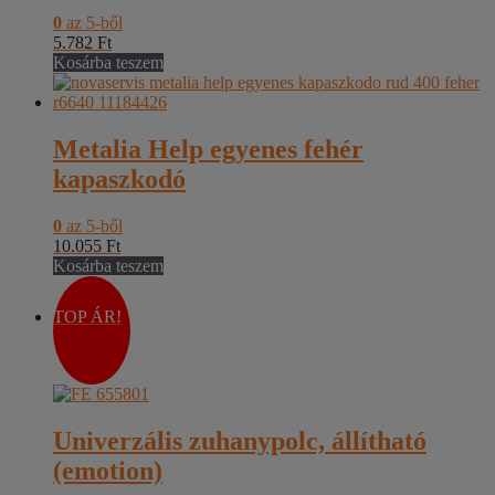
0
az 5-ből
5.782
Ft
Kosárba teszem
Metalia Help egyenes fehér
kapaszkodó
0
az 5-ből
10.055
Ft
Kosárba teszem
TOP ÁR!
Univerzális zuhanypolc, állítható
(emotion)