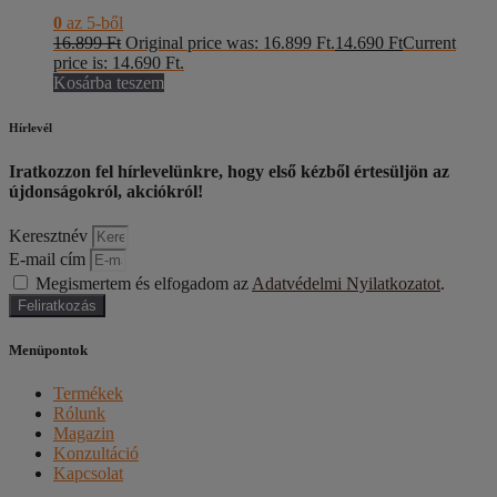
0
az 5-ből
16.899
Ft
Original price was: 16.899 Ft.
14.690
Ft
Current
price is: 14.690 Ft.
Kosárba teszem
Hírlevél
Iratkozzon fel hírlevelünkre, hogy első kézből értesüljön az
újdonságokról, akciókról!
Keresztnév
E-mail cím
Megismertem és elfogadom az
Adatvédelmi Nyilatkozatot
.
Feliratkozás
Menüpontok
Termékek
Rólunk
Magazin
Konzultáció
Kapcsolat