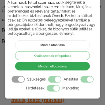
A harmadik féltől származó sütik segítenek a
Termékeinket nemcsak személyesen, telephelyünkön van lehetőség
weboldal használatának elemzésében, tárolják a
átvenni, hanem házhoz is szállítjuk szükség esetén.
preferenciáit és releváns tartalmakat és
hirdetéseket biztosítanak Önnek. Ezeket a sütiket
csak az Ön előzetes beleegyezésével tároljuk a
Ezek is érdekelhetik
böngészőjében.Eldöntheti, hogy engedélyezi vagy
letiltja ezeket a sütiket, de bizonyos sütik letiltása
Kapcsolódó termékek
befolyásolhatja a böngészési élményt.
Kapcsolódó termékek
Mind elutasítása
Kiválasztottak elfogadása
Fürdőkádszifon Alcaplast A505CRM
Minden elfogadása
0
az 5-ből
15.425
Ft
Szükséges
Analitika
Kosárba teszem
Hirdetések
Marketing
AQUALINE gyermek WC-ülőke,
macis, fehér (másolat)