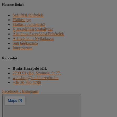
Hasznos linkek
Szállítási feltételek
Elállási jog
Elállás a rendeléstől
Visszatérítési Szabályzat
Általános Szerződési Feltételek
Adatvédelmi Nyilatkozat
Süti tájékoztató
Impresszum
Kapcsolat
Buda-Házépítő Kft.
2700 Cegléd, Szolnoki út 77.
webshop@budahazepito.hu
+36 30 760 4788
Facebook-f
Instagram