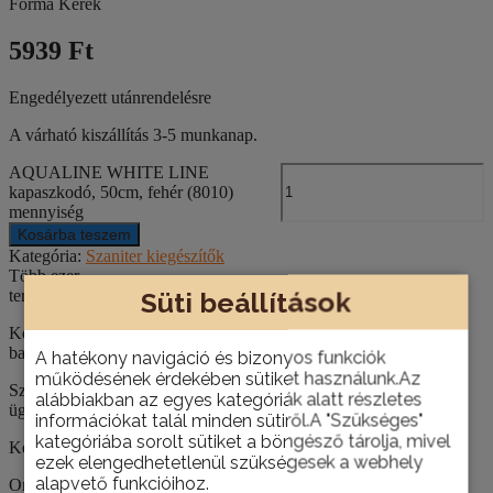
Forma Kerek
5939 Ft
Engedélyezett utánrendelésre
A várható kiszállítás 3-5 munkanap.
AQUALINE WHITE LINE
kapaszkodó, 50cm, fehér (8010)
mennyiség
Kosárba teszem
Kategória:
Szaniter kiegészítők
Több ezer
Süti beállítások
termék
Keresse az építőanyagokat, csempéket, szanitereket,
barkácstermékeket webáruházunkban és bemutatótermünkben!
A hatékony navigáció és bizonyos funkciók
működésének érdekében sütiket használunk.Az
Szakértő
alábbiakban az egyes kategóriák alatt részletes
ügyfélszolgálat
információkat talál minden sütiről.A "Szükséges"
kategóriába sorolt sütiket a böngésző tárolja, mivel
Kérje építkezéséhez, felújításához szaktanácsadóink segítségét!
ezek elengedhetetlenül szükségesek a webhely
alapvető funkcióihoz.
Országos házhoz szállítás