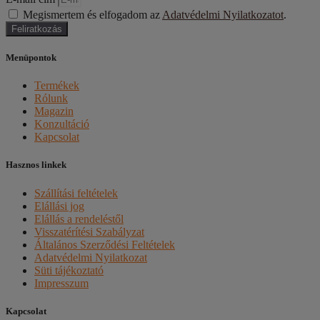
Megismertem és elfogadom az
Adatvédelmi Nyilatkozatot
.
Feliratkozás
Menüpontok
Termékek
Rólunk
Magazin
Konzultáció
Kapcsolat
Hasznos linkek
Szállítási feltételek
Elállási jog
Elállás a rendeléstől
Visszatérítési Szabályzat
Általános Szerződési Feltételek
Adatvédelmi Nyilatkozat
Süti tájékoztató
Impresszum
Kapcsolat