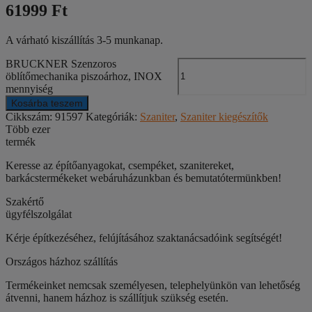
61999 Ft
A várható kiszállítás 3-5 munkanap.
BRUCKNER Szenzoros
öblítőmechanika piszoárhoz, INOX
mennyiség
Kosárba teszem
Cikkszám:
91597
Kategóriák:
Szaniter
,
Szaniter kiegészítők
Több ezer
termék
Keresse az építőanyagokat, csempéket, szanitereket,
barkácstermékeket webáruházunkban és bemutatótermünkben!
Szakértő
ügyfélszolgálat
Kérje építkezéséhez, felújításához szaktanácsadóink segítségét!
Országos házhoz szállítás
Termékeinket nemcsak személyesen, telephelyünkön van lehetőség
átvenni, hanem házhoz is szállítjuk szükség esetén.