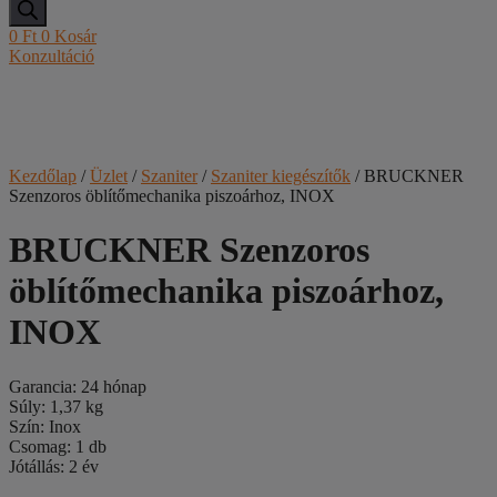
0
Ft
0
Kosár
Konzultáció
Kezdőlap
/
Üzlet
/
Szaniter
/
Szaniter kiegészítők
/ BRUCKNER
Szenzoros öblítőmechanika piszoárhoz, INOX
BRUCKNER Szenzoros
öblítőmechanika piszoárhoz,
INOX
Garancia: 24 hónap
Súly: 1,37 kg
Szín: Inox
Csomag: 1 db
Jótállás: 2 év