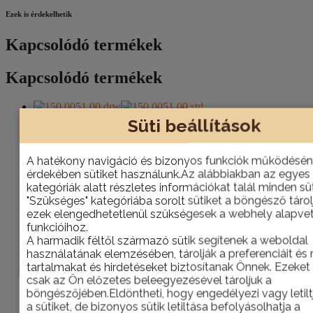
Ezek is érdekelhetik
Kapcsolódó termékek
Kapcsolódó termékek
Süti beállítások
MOFÉM Mambo-5 mosdó csaptelep
A hatékony navigáció és bizonyos funkciók működésé
0
az 5-ből
érdekében sütiket használunk.Az alábbiakban az egyes
31.731
Ft
kategóriák alatt részletes információkat talál minden süt
Kosárba teszem
"Szükséges" kategóriába sorolt sütiket a böngésző tárol
ezek elengedhetetlenül szükségesek a webhely alapve
funkcióihoz.
A harmadik féltől származó sütik segítenek a weboldal
MOFÉM Mambo-5 zuhany csaptelep
használatának elemzésében, tárolják a preferenciáit és 
tartalmakat és hirdetéseket biztosítanak Önnek. Ezeket 
0
az 5-ből
csak az Ön előzetes beleegyezésével tároljuk a
29.246
Ft
böngészőjében.Eldöntheti, hogy engedélyezi vagy letilt
Kosárba teszem
a sütiket, de bizonyos sütik letiltása befolyásolhatja a