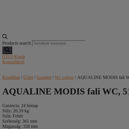
Products search
0
Ft
0
Kosár
Konzultáció
Kezdőlap
/
Üzlet
/
Szaniter
/
Wc csésze
/ AQUALINE MODIS fali W
AQUALINE MODIS fali WC, 5
Garancia: 24 hónap
Súly: 20,59 kg
Szín: Fehér
Szélesség: 361 mm
Magasság: 358 mm