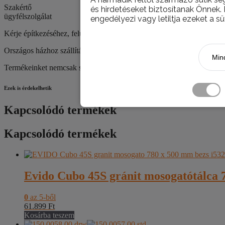
Szakértő
és hirdetéseket biztosítanak Önnek.
ügyfélszolgálat
engedélyezi vagy letiltja ezeket a sü
Kérje építkezéséhez, felújításához szaktanácsadóink segítségét!
Országos házhoz szállítás
Mind
Termékeinket nemcsak személyesen, telephelyünkön van lehetőség átve
Ezek is érdekelhetik
Kapcsolódó termékek
Kapcsolódó termékek
Evido Cubo 45S gránit mosogatótálca
0
az 5-ből
61.899
Ft
Kosárba teszem