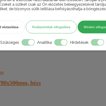
 Ezeket a sütiket csak az Ön előzetes beleegyezésével tárol
tiket, de bizonyos sütik letiltása befolyásolhatja a böngészés
 elutasítása
Kiválasztottak elfogadása
Minden elfoga
nni, hanem házhoz is szállítjuk szükség esetén.
Szükséges
Analitika
Hirdetések
 780x500mm, bézs