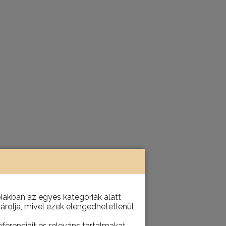
akban az egyes kategóriák alatt
tárolja, mivel ezek elengedhetetlenül
ferenciáit és releváns tartalmakat