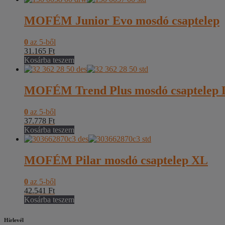
MOFÉM Junior Evo mosdó csaptelep
0
az 5-ből
31.165
Ft
Kosárba teszem
MOFÉM Trend Plus mosdó csaptelep 
0
az 5-ből
37.778
Ft
Kosárba teszem
MOFÉM Pilar mosdó csaptelep XL
0
az 5-ből
42.541
Ft
Kosárba teszem
Hírlevél