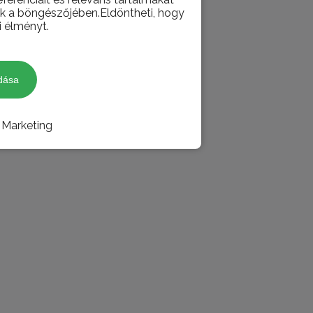
juk a böngészőjében.Eldöntheti, hogy
i élményt.
dása
Marketing