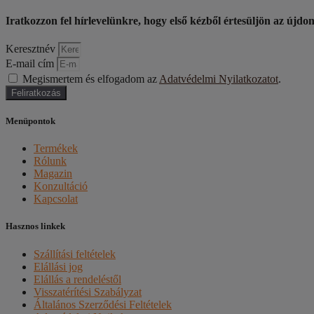
Iratkozzon fel hírlevelünkre, hogy első kézből értesüljön az újdo
Keresztnév
E-mail cím
Megismertem és elfogadom az
Adatvédelmi Nyilatkozatot
.
Feliratkozás
Menüpontok
Termékek
Rólunk
Magazin
Konzultáció
Kapcsolat
Hasznos linkek
Szállítási feltételek
Elállási jog
Elállás a rendeléstől
Visszatérítési Szabályzat
Általános Szerződési Feltételek