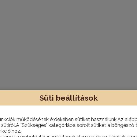
Süti beállítások
unkciók működésének érdekében sütiket használunk.Az alábbi
 sütiről.A "Szükséges" kategóriába sorolt sütiket a böngésző 
kcióihoz.
eket webáruházunkban és bemutatótermünkben!
gítenek a weboldal használatának elemzésében, tárolják a pre