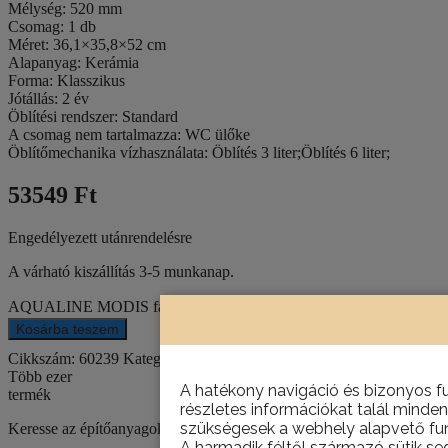
Mélység: 520 mm
Csomag: 1 db
Méret: 36,1×35,8×52 cm
Alapanyag: Kerámia
Forma: Klasszikus
Jótállás: 2 év
Öblítési rendszer: Standard
A csomag nem tartalmazza: WC ülőke
Öblítőmechanika vízhasználata: Öblítés 3 liter;Öblítés 6 liter;
53549 Ft
Engedélyezett utánrendelésre
A várható kiszállítás 3-5 munkanap.
AQUALINE MODIS fali WC, 51x35,6cm mennyiség
Kosárba teszem
Cikkszám:
60239
Kategóriák:
Szaniter
,
Wc csésze
Több ezer
A hatékony navigáció és bizonyos f
termék
részletes információkat talál minden
szükségesek a webhely alapvető fun
Keresse az építőanyagokat, csempéket, szanitereket, barkácstermék
A harmadik féltől származó sütik se