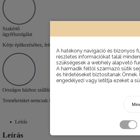
Szakértő
ügyfélszolgálat
Kérje építkezéséhez, felújításához szaktanácsadóink segítségét!
A hatékony navigáció és bizonyos f
részletes információkat talál minden
szükségesek a webhely alapvető fun
A harmadik féltől származó sütik se
és hirdetéseket biztosítanak Önnek.
engedélyezi vagy letiltja ezeket a sü
Országos házhoz szállítás
Termékeinket nemcsak személyesen, telephelyünkön van lehetőség átve
Mind
Leírás
Leírás