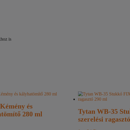
hoz is
 Kémény és
Tytan WB-35 Stu
atömítő 280 ml
szerelési ragaszt