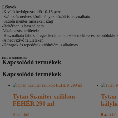
Előnyök:
-Kiváló bedolgozási idő 10-15 perc
-Száraz és nedves körülmények között is használható
-Sztirén mentes mérsékelt szag
-Beltérben is használható
Alkalmazási területek:
-Használható fához, üreges kerámia falazóelemekhez és betonblokkok
-A nedvszívó felületeken
-Hézagok és repedések kitöltésére is alkalmas
Ezek is érdekelhetik
Kapcsolódó termékek
Kapcsolódó termékek
Tytan Szaniter szilikon
Tytan
FEHÉR 290 ml
kályh
0
az 5-ből
0
az 5-ből