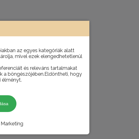
akban az egyes kategóriák alatt
tárolja, mivel ezek elengedhetetlenül
ferenciáit és releváns tartalmakat
juk a böngészőjében.Eldöntheti, hogy
i élményt.
dása
Marketing