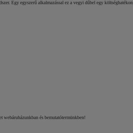
szer. Egy egyszerű alkalmazással ez a vegyi dűbel egy költséghatékony
eket webáruházunkban és bemutatótermünkben!