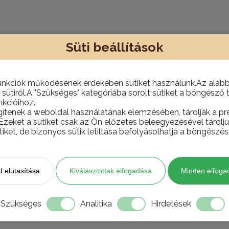
Süti beállítások
unkciók működésének érdekében sütiket használunk.Az alábbi
 sütiről.A "Szükséges" kategóriába sorolt sütiket a böngésző 
kcióihoz.
gítenek a weboldal használatának elemzésében, tárolják a pre
 Ezeket a sütiket csak az Ön előzetes beleegyezésével tárol
tiket, de bizonyos sütik letiltása befolyásolhatja a böngészés
nni, hanem házhoz is szállítjuk szükség esetén.
 elutasítása
Kiválasztottak elfogadása
Minden elfoga
Szükséges
Analitika
Hirdetések