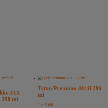
Tytan Premium Akril 280
kkó FIX
ml
ó 290 ml
0
az 5-ből