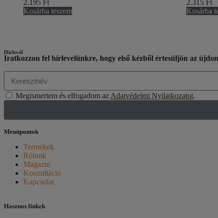
2.195
Ft
2.315
Ft
Kosárba teszem
Kosárba t
Hírlevél
Iratkozzon fel hírlevelünkre, hogy első kézből értesüljön az újdo
Megismertem és elfogadom az
Adatvédelmi Nyilatkozatot
.
Menüpontok
Termékek
Rólunk
Magazin
Konzultáció
Kapcsolat
Hasznos linkek