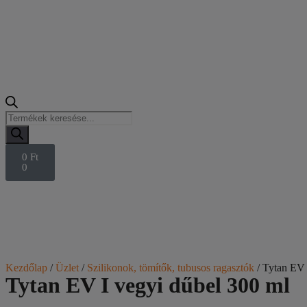
0
Ft
0
Kezdőlap
/
Üzlet
/
Szilikonok, tömítők, tubusos ragasztók
/ Tytan EV 
Tytan EV I vegyi dűbel 300 ml