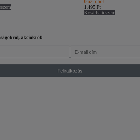
0
az 5-ből
eszem
1.495
Ft
Kosárba teszem
nságokról, akciókról!
Feliratkozás