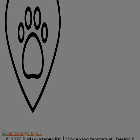
© 2026 Buda-Házépítő Kft. | Minden jog fenntartva! | Design &