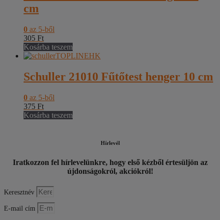
cm
0
az 5-ből
305
Ft
Kosárba teszem
Schuller 21010 Fűtőtest henger 10 cm
0
az 5-ből
375
Ft
Kosárba teszem
Hírlevél
Iratkozzon fel hírlevelünkre, hogy első kézből értesüljön az
újdonságokról, akciókról!
Keresztnév
E-mail cím