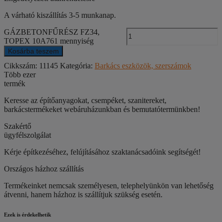
A várható kiszállítás 3-5 munkanap.
GÁZBETONFŰRÉSZ FZ34,
TOPEX 10A761 mennyiség
Kosárba teszem
Cikkszám:
11145
Kategória:
Barkács eszközök, szerszámok
Több ezer
termék
Keresse az építőanyagokat, csempéket, szanitereket,
barkácstermékeket webáruházunkban és bemutatótermünkben!
Szakértő
ügyfélszolgálat
Kérje építkezéséhez, felújításához szaktanácsadóink segítségét!
Országos házhoz szállítás
Termékeinket nemcsak személyesen, telephelyünkön van lehetőség
átvenni, hanem házhoz is szállítjuk szükség esetén.
Ezek is érdekelhetik