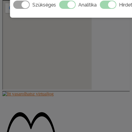
Szükséges
Analitika
Hirde