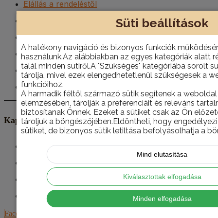
Elállás a rendeléstől
Süti beállítások
Visszatérítési Szabályzat
Általános Szerződési Feltételek
A hatékony navigáció és bizonyos funkciók működésén
Adatvédelmi Nyilatkozat
használunk.Az alábbiakban az egyes kategóriák alatt r
talál minden sütiről.A "Szükséges" kategóriába sorolt 
Süti tájékoztató
tárolja, mivel ezek elengedhetetlenül szükségesek a w
funkcióihoz.
Impresszum
A harmadik féltől származó sütik segítenek a webolda
elemzésében, tárolják a preferenciáit és releváns tarta
biztosítanak Önnek. Ezeket a sütiket csak az Ön előz
Kapcsolat
tároljuk a böngészőjében.Eldöntheti, hogy engedélyezi 
sütiket, de bizonyos sütik letiltása befolyásolhatja a 
Buda-Házépítő Kft.
Mind elutasítása
2700 Cegléd, Szolnoki út 77.
Kiválasztottak elfogadása
webshop@budahazepito.hu
+36 30 760 4788
Minden elfogadása
Facebook-f
Instagram