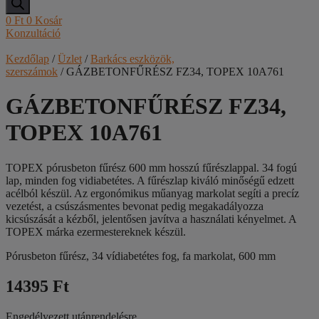
0
Ft
0
Kosár
Konzultáció
Kezdőlap
/
Üzlet
/
Barkács eszközök,
szerszámok
/ GÁZBETONFŰRÉSZ FZ34, TOPEX 10A761
GÁZBETONFŰRÉSZ FZ34,
TOPEX 10A761
TOPEX pórusbeton fűrész 600 mm hosszú fűrészlappal. 34 fogú
lap, minden fog vidiabetétes. A fűrészlap kiváló minőségű edzett
acélból készül. Az ergonómikus műanyag markolat segíti a precíz
vezetést, a csúszásmentes bevonat pedig megakadályozza
kicsúszását a kézből, jelentősen javítva a használati kényelmet. A
TOPEX márka ezermestereknek készül.
Pórusbeton fűrész, 34 vídiabetétes fog, fa markolat, 600 mm
14395 Ft
Engedélyezett utánrendelésre