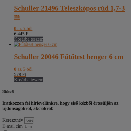
Schuller 21496 Teleszkópos rúd 1,7-3
m
0
az 5-ből
6.445
Ft
Kosárba teszem
Schuller 20046 Fűtőtest henger 6 cm
0
az 5-ből
578
Ft
Kosárba teszem
Hírlevél
Iratkozzon fel hírlevelünkre, hogy első kézből értesüljön az
újdonságokról, akciókról!
Keresztnév
E-mail cím