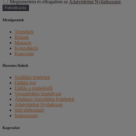
Megismertem és elfogadom az
Adatvédelmi Nyilatkozatot
.
Feliratkozás
Menüpontok
Termékek
Rólunk
Magazin
Konzultáció
Kapcsolat
Hasznos linkek
Szállítási feltételek
Elállási jog
Elállás a rendeléstől
Visszatérítési Szabályzat
Általános Szerződési Feltételek
Adatvédelmi Nyilatkozat
Süti tájékoztató
Impresszum
Kapcsolat