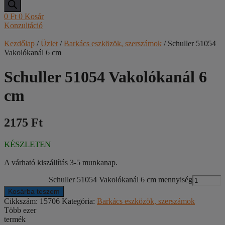
0
Ft
0
Kosár
Konzultáció
Kezdőlap
/
Üzlet
/
Barkács eszközök, szerszámok
/ Schuller 51054
Vakolókanál 6 cm
Schuller 51054 Vakolókanál 6
cm
2175 Ft
KÉSZLETEN
A várható kiszállítás 3-5 munkanap.
Schuller 51054 Vakolókanál 6 cm mennyiség
Kosárba teszem
Cikkszám:
15706
Kategória:
Barkács eszközök, szerszámok
Több ezer
termék