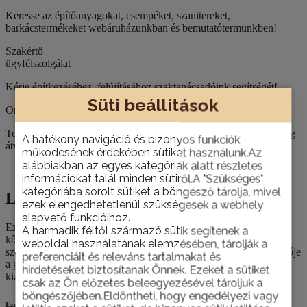
Keresse az építőanyagokat, csempéket, szanitereket,
barkácstermékeket webáruházunkban és bemutatótermünkben!
Szakértő
ügyfélszolgálat
Kérje építkezéséhez, felújításához szaktanácsadóink segítségét!
Süti beállítások
Országos házhoz szállítás
Termékeinket nemcsak személyesen, telephelyünkön van lehetőség
A hatékony navigáció és bizonyos funkciók
átvenni, hanem házhoz is szállítjuk szükség esetén.
működésének érdekében sütiket használunk.Az
alábbiakban az egyes kategóriák alatt részletes
Leírás
információkat talál minden sütiről.A "Szükséges"
kategóriába sorolt sütiket a böngésző tárolja, mivel
Leírás
ezek elengedhetetlenül szükségesek a webhely
alapvető funkcióihoz.
Ez a kategória foglalja magában a kőműves szerszámokat minden
A harmadik féltől származó sütik segítenek a
kőműves, burkoló és hasonló munkákhoz. Minden itt felsorolt
weboldal használatának elemzésében, tárolják a
szerszám rozsdamentes acélból készült. Egyes sorozatunk jellemzője
preferenciáit és releváns tartalmakat és
a gyantázott fa nyél, a 2K sorozatunk pedig ergonomikusan
hirdetéseket biztosítanak Önnek. Ezeket a sütiket
kialakított kétkomponensű markolattal szerelt.
csak az Ön előzetes beleegyezésével tároljuk a
böngészőjében.Eldöntheti, hogy engedélyezi vagy
Ezek is érdekelhetik