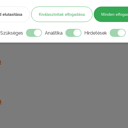
 elutasítása
Kiválasztottak elfogadása
Minden elfoga
Szükséges
Analitika
Hirdetések
m
m