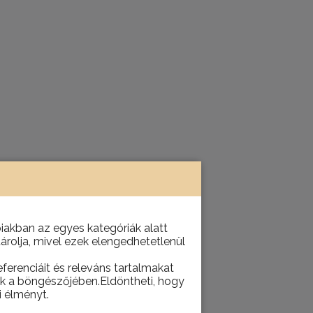
akban az egyes kategóriák alatt
tárolja, mivel ezek elengedhetetlenül
ferenciáit és releváns tartalmakat
juk a böngészőjében.Eldöntheti, hogy
i élményt.