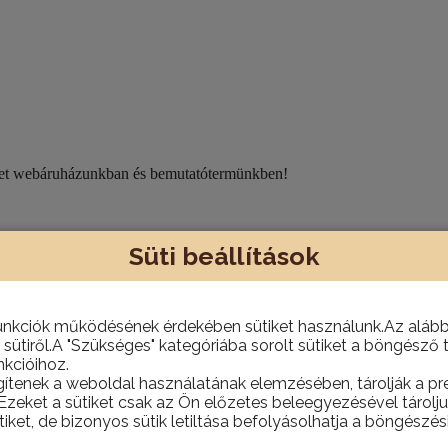
eket webáruházunkban és bemutatótermünkben!
Süti beállítások
unkciók működésének érdekében sütiket használunk.Az alábbi
nni, hanem házhoz is szállítjuk szükség esetén.
 sütiről.A "Szükséges" kategóriába sorolt sütiket a böngésző 
kcióihoz.
gítenek a weboldal használatának elemzésében, tárolják a pre
 Ezeket a sütiket csak az Ön előzetes beleegyezésével tárol
tiket, de bizonyos sütik letiltása befolyásolhatja a böngészés
yűt, melyek mechanikus és termikus védelemmel rendelkeznek.