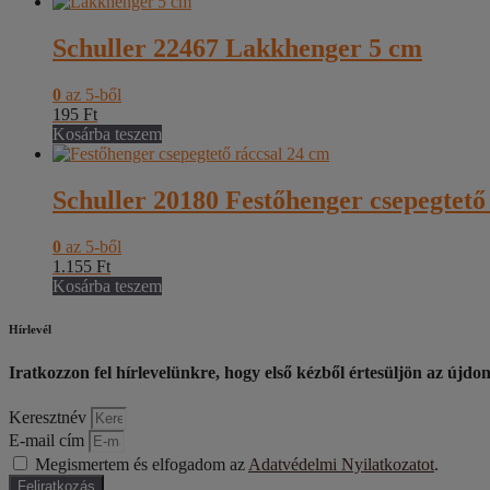
Schuller 22467 Lakkhenger 5 cm
0
az 5-ből
195
Ft
Kosárba teszem
Schuller 20180 Festőhenger csepegtető
0
az 5-ből
1.155
Ft
Kosárba teszem
Hírlevél
Iratkozzon fel hírlevelünkre, hogy első kézből értesüljön az újdo
Keresztnév
E-mail cím
Megismertem és elfogadom az
Adatvédelmi Nyilatkozatot
.
Feliratkozás