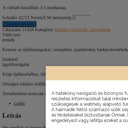
A várható kiszállítás 3-5 munkanap.
Schuller 42721 Kesztyű M mennyiség
Kosárba teszem
Cikkszám:
11428
Kategória:
Barkács eszközök, szerszámok
Több ezer
termék
Keresse az építőanyagokat, csempéket, szanitereket, barkácstermék
Szakértő
ügyfélszolgálat
Kérje építkezéséhez, felújításához szaktanácsadóink segítségét!
Országos házhoz szállítás
A hatékony navigáció és bizonyos f
Termékeinket nemcsak személyesen, telephelyünkön van lehetőség átve
részletes információkat talál minden
Leírás
szükségesek a webhely alapvető fun
A harmadik féltől származó sütik se
Leírás
és hirdetéseket biztosítanak Önnek.
engedélyezi vagy letiltja ezeket a sü
Ide soroljuk az összes építőiparban használatos munkavédelmi keszt