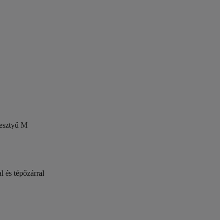
esztyű M
 és tépőzárral