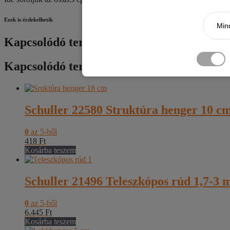
Ezek is érdekelhetik
Mind
Kapcsolódó termékek
Kapcsolódó termékek
Schuller 22580 Struktúra henger 10 c
0
az 5-ből
418
Ft
Kosárba teszem
Schuller 21496 Teleszkópos rúd 1,7-3 
0
az 5-ből
6.445
Ft
Kosárba teszem