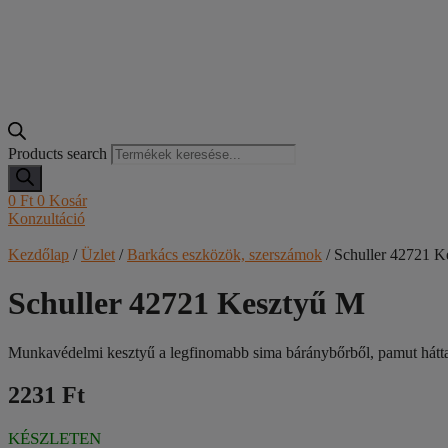
Products search
0
Ft
0
Kosár
Konzultáció
Kezdőlap
/
Üzlet
/
Barkács eszközök, szerszámok
/ Schuller 42721 K
Schuller 42721 Kesztyű M
Munkavédelmi kesztyű a legfinomabb sima báránybőrből, pamut háttal
2231 Ft
KÉSZLETEN