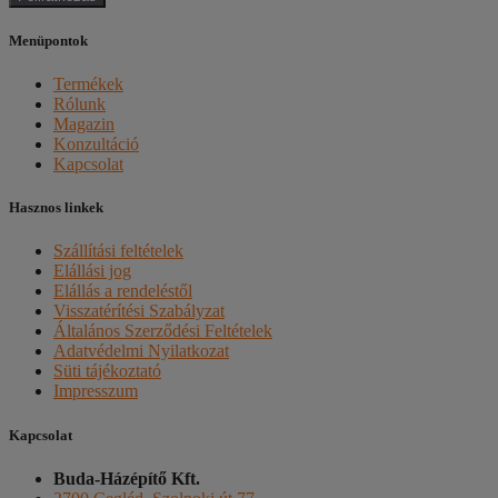
Menüpontok
Termékek
Rólunk
Magazin
Konzultáció
Kapcsolat
Hasznos linkek
Szállítási feltételek
Elállási jog
Elállás a rendeléstől
Visszatérítési Szabályzat
Általános Szerződési Feltételek
Adatvédelmi Nyilatkozat
Süti tájékoztató
Impresszum
Kapcsolat
Buda-Házépítő Kft.