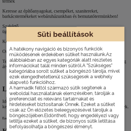
termék
Keresse az építőanyagokat, csempéket, szanitereket,
barkácstermékeket webáruházunkban és bemutatótermünkben!
Szakértő
ügyfélszolgálat
Süti beállítások
Kérje építkezéséhez, felújításához szaktanácsadóink segítségét!
A hatékony navigáció és bizonyos funkciók
Országos házhoz szállítás
működésének érdekében sütiket használunk.Az
alábbiakban az egyes kategóriák alatt részletes
Termékeinket nemcsak személyesen, telephelyünkön van lehetőség
információkat talál minden sütiről.A "Szükséges"
átvenni, hanem házhoz is szállítjuk szükség esetén.
kategóriába sorolt sütiket a böngésző tárolja, mivel
ezek elengedhetetlenül szükségesek a webhely
Leírás
alapvető funkcióihoz.
A harmadik féltől származó sütik segítenek a
Leírás
weboldal használatának elemzésében, tárolják a
preferenciáit és releváns tartalmakat és
Ide soroljuk az összes építőiparban használatos munkavédelmi
hirdetéseket biztosítanak Önnek. Ezeket a sütiket
kesztyűt, melyek mechanikus és termikus védelemmel rendelkeznek.
csak az Ön előzetes beleegyezésével tároljuk a
böngészőjében.Eldöntheti, hogy engedélyezi vagy
Ezek is érdekelhetik
letiltja ezeket a sütiket, de bizonyos sütik letiltása
befolyásolhatja a böngészési élményt.