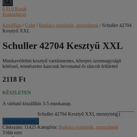
0
Ft
0
Kosár
Konzultáció
Kezdőlap
/
Üzlet
/
Barkács eszközök, szerszámok
/ Schuller 42704
Kesztyű XXL
Schuller 42704 Kesztyű XXL
Munkavédelmi kesztyű varrásmentes, közepes szemnagyságú
kötéssel, természetes kaucsuk bevonattal és ráncolt felülettel
2118 Ft
KÉSZLETEN
A várható kiszállítás 3-5 munkanap.
Schuller 42704 Kesztyű XXL mennyiség
Kosárba teszem
Cikkszám:
11425
Kategória:
Barkács eszközök, szerszámok
Több ezer