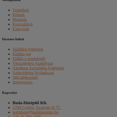
Termékek
Rólunk
Magazin
Konzultáció
Kapcsolat
Hasznos linkek
Szállítási feltételek
Elállási jog
Elállás a rendeléstől
Visszatérítési Szabályzat
Általános Szerződési Feltételek
Adatvédelmi Nyilatkozat
Süti tájékoztató
Impresszum
Kapcsolat
Buda-Házépítő Kft.
2700 Cegléd, Szolnoki út 77.
webshop@budahazepito.hu
+36 30 760 4788