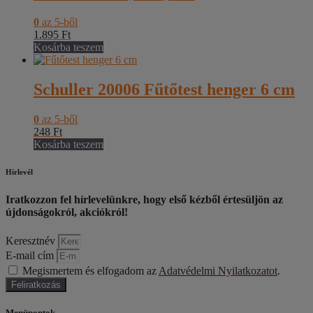
0
az 5-ből
1.895
Ft
Kosárba teszem
Schuller 20006 Fűtőtest henger 6 cm
0
az 5-ből
248
Ft
Kosárba teszem
Hírlevél
Iratkozzon fel hírlevelünkre, hogy első kézből értesüljön az
újdonságokról, akciókról!
Keresztnév
E-mail cím
Megismertem és elfogadom az
Adatvédelmi Nyilatkozatot
.
Feliratkozás
Menüpontok