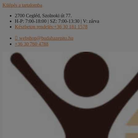
Kilépés a tartalomba
2700 Cegléd, Szolnoki út 77.
H-P: 7:00-18:00 | SZ: 7:00-13:30 | V: zárva
Készbeton rendelés:+36 30 181 1578
webshop@budahazepito.hu
+36 30 760 4788