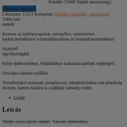
Schuller 51600 Simító mennyiség
Kosárba teszem
Cikkszám:
11513
Kategória:
Barkács eszközök, szerszámok
Több ezer
termék
Keresse az építőanyagokat, csempéket, szanitereket,
barkácstermékeket webáruházunkban és bemutatótermünkben!
Szakértő
ügyfélszolgálat
Kérje építkezéséhez, felújításához szaktanácsadóink segítségét!
Országos házhoz szállítás
Termékeinket nemcsak személyesen, telephelyünkön van lehetőség
átvenni, hanem házhoz is szállítjuk szükség esetén.
Leírás
Leírás
Simító szivacsgumi rátéttel. Vakolat simításához