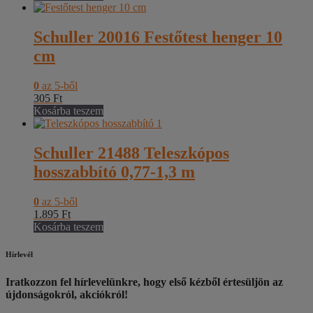
Schuller 20016 Festőtest henger 10
cm
0
az 5-ből
305
Ft
Kosárba teszem
Schuller 21488 Teleszkópos
hosszabbító 0,77-1,3 m
0
az 5-ből
1.895
Ft
Kosárba teszem
Hírlevél
Iratkozzon fel hírlevelünkre, hogy első kézből értesüljön az
újdonságokról, akciókról!