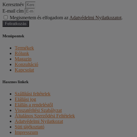
Keresztnév
E-mail cím
Megismertem és elfogadom az
Adatvédelmi Nyilatkozatot
.
Feliratkozás
Menüpontok
Termékek
Rólunk
Magazin
Konzultáció
Kapcsolat
Hasznos linkek
Szállítási feltételek
Elállási jog
Elállás a rendeléstől
Visszatérítési Szabályzat
Általános Szerződési Feltételek
Adatvédelmi Nyilatkozat
Süti tájékoztató
Impresszum