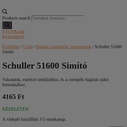
Products search
0
Ft
0
Kosár
Konzultáció
Kezdőlap
/
Üzlet
/
Barkács eszközök, szerszámok
/ Schuller 51600
Simító
Schuller 51600 Simító
Vakolatok, esztrich simításához, és a csempék fugázás utáni
lemosásához.
4165 Ft
KÉSZLETEN
A várható kiszállítás 3-5 munkanap.