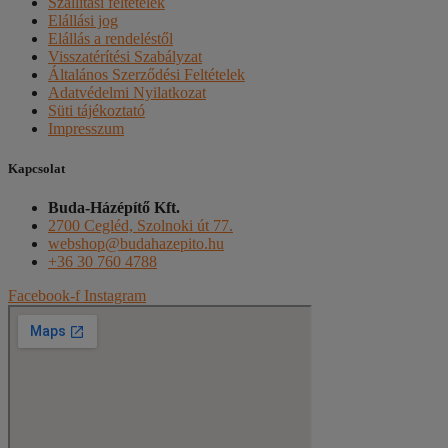
Szállítási feltételek
Elállási jog
Elállás a rendeléstől
Visszatérítési Szabályzat
Általános Szerződési Feltételek
Adatvédelmi Nyilatkozat
Süti tájékoztató
Impresszum
Kapcsolat
Buda-Házépítő Kft.
2700 Cegléd, Szolnoki út 77.
webshop@budahazepito.hu
+36 30 760 4788
Facebook-f
Instagram