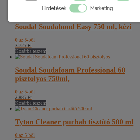
4.148
Ft
Kosárba teszem
Hirdetések
Marketing
Soudal Soudabond Easy 750 ml, kézi
0
az 5-ből
3.725
Ft
Kosárba teszem
Soudal Soudafoam Professional 60
pisztolyos 750ml,
0
az 5-ből
2.885
Ft
Kosárba teszem
Tytan Cleaner purhab tisztító 500 ml
0
az 5-ből