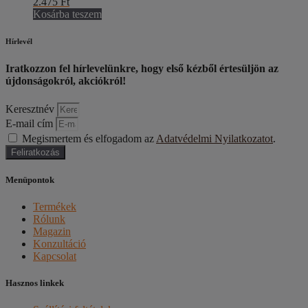
2.475
Ft
Kosárba teszem
Hírlevél
Iratkozzon fel hírlevelünkre, hogy első kézből értesüljön az
újdonságokról, akciókról!
Keresztnév
E-mail cím
Megismertem és elfogadom az
Adatvédelmi Nyilatkozatot
.
Feliratkozás
Menüpontok
Termékek
Rólunk
Magazin
Konzultáció
Kapcsolat
Hasznos linkek