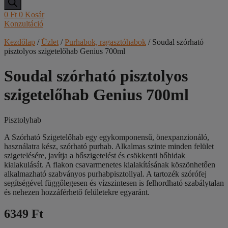
0
Ft
0
Kosár
Konzultáció
Kezdőlap
/
Üzlet
/
Purhabok, ragasztóhabok
/ Soudal szórható
pisztolyos szigetelőhab Genius 700ml
Soudal szórható pisztolyos
szigetelőhab Genius 700ml
Pisztolyhab
A Szórható Szigetelőhab egy egykomponensű, önexpanzionáló,
használatra kész, szórható purhab. Alkalmas szinte minden felület
szigetelésére, javítja a hőszigetelést és csökkenti hőhidak
kialakulását. A flakon csavarmenetes kialakításának köszönhetően
alkalmazható szabványos purhabpisztollyal. A tartozék szórófej
segítségével függőlegesen és vízszintesen is felhordható szabálytalan
és nehezen hozzáférhető felületekre egyaránt.
6349 Ft