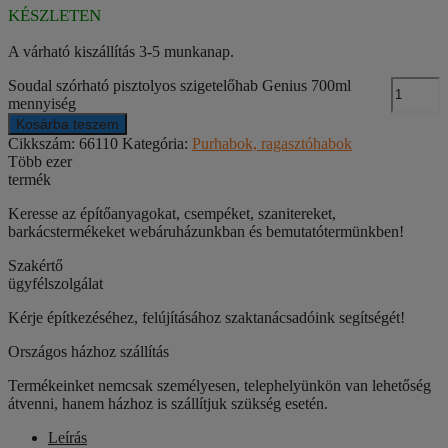
KÉSZLETEN
A várható kiszállítás 3-5 munkanap.
Soudal szórható pisztolyos szigetelőhab Genius 700ml
mennyiség
Kosárba teszem
Cikkszám:
66110
Kategória:
Purhabok, ragasztóhabok
Több ezer
termék
Keresse az építőanyagokat, csempéket, szanitereket,
barkácstermékeket webáruházunkban és bemutatótermünkben!
Szakértő
ügyfélszolgálat
Kérje építkezéséhez, felújításához szaktanácsadóink segítségét!
Országos házhoz szállítás
Termékeinket nemcsak személyesen, telephelyünkön van lehetőség
átvenni, hanem házhoz is szállítjuk szükség esetén.
Leírás