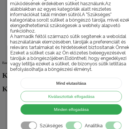
működésének érdekében sütiket használunk.Az
kötés utáni
alábbiakban az egyes kategóriák alatt részletes
rétegvastagságban)
információkat talál minden sütiről.A "Szükséges"
Alkalmazható függőlegesen és vízszintesen
kategóriába sorolt sütiket a böngésző tárolja, mivel eze
Kiváló hőszigetelő
elengedhetetlenül szükségesek a webhely alapvető
Csőkenti a hőhidak kialakulásának kockázatát
Kötés után rugalmas marad, nem töredezik
funkcióihoz.
Kiegyenlíti az egyenetlen és nehezen
A harmadik féltől származó sütik segítenek a weboldal
hozzáférhető felületeket
használatának elemzésében, tárolják a preferenciáit és
Tömítés a nehezen elérhető épületrészeken
releváns tartalmakat és hirdetéseket biztosítanak Önnek
Kevesebb mint 0,1% szabad MDI tartalom
Ezeket a sütiket csak az Ön előzetes beleegyezésével
tároljuk a böngészőjében.Eldöntheti, hogy engedélyezi
vagy letiltja ezeket a sütiket, de bizonyos sütik letiltása
Ezek is érdekelhetik
befolyásolhatja a böngészési élményt.
Kapcsolódó termékek
Mind elutasítása
Kapcsolódó termékek
Kiválasztottak elfogadása
Minden elfogadása
Soudal Akna Purhab 750ml
Szükséges
Analitika
0
az 5-ből