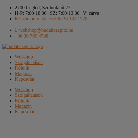
Kilépés
2700 Cegléd, Szolnoki út 77.
a
H-P: 7:00-18:00 | SZ: 7:00-13:30 | V: zárva
tartalomba
Készbeton rendelés:+36 30 181 1578
webshop@budahazepito.hu
+36 30 760 4788
Webshop
Szolgáltatások
Rólunk
Magazin
Kapcsolat
Webshop
Szolgáltatások
Rólunk
Magazin
Kapcsolat