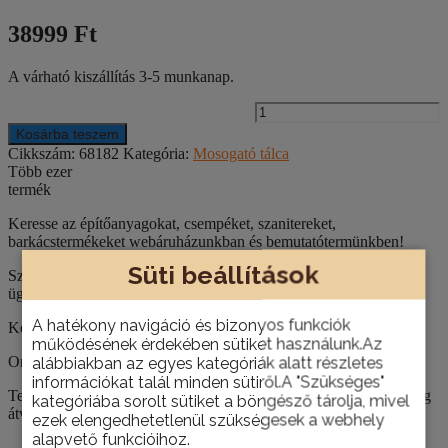
38999 Ft
A várható kiszállítás 3-5 munkanap.
R
d
Kosárba teszem
m
Cikkszám:
68182
Kategória:
Mosogató tálca
(
Több ezer
m
termék
Keresse az építőanyagokat, csempéket, szanitereket,
barkácstermékeket webáruházunkban és bemutatótermünkben!
Süti beállítások
Szakértő
ügyfélszolgálat
A hatékony navigáció és bizonyos funkciók
Kérje építkezéséhez, felújításához szaktanácsadóink segítségét!
működésének érdekében sütiket használunk.Az
Országos házhoz szállítás
alábbiakban az egyes kategóriák alatt részletes
információkat talál minden sütiről.A "Szükséges"
Termékeinket nemcsak személyesen, telephelyünkön van lehetőség
kategóriába sorolt sütiket a böngésző tárolja, mivel
átvenni, hanem házhoz is szállítjuk szükség esetén.
ezek elengedhetetlenül szükségesek a webhely
alapvető funkcióihoz.