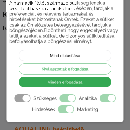
Ezek is érdekelhetik
A harmadik féltől származó sütik segítenek a
weboldal használatának elemzésében, tárolják a
Kapcsolódó termékek
preferenciáit és releváns tartalmakat és
hirdetéseket biztosítanak Önnek. Ezeket a sütiket
csak az Ön előzetes beleegyezésével tároljuk a
Kapcsolódó termékek
böngészőjében.Eldöntheti, hogy engedélyezi vagy
letiltja ezeket a sütiket, de bizonyos sütik letiltása
befolyásolhatja a böngészési élményt.
TOP ÁR!
Mind elutasítása
Kiválasztottak elfogadása
Rozsdamentes mosogatótálca
Minden elfogadása
(AQ7848B)
Szükséges
Analitika
0
az 5-ből
Original
Current
26.500
Ft
22.599
Ft
Hirdetések
Marketing
price
price
Kosárba teszem
was:
is:
26.500 Ft.
22.599 Ft.
AQUALINE beépíthető