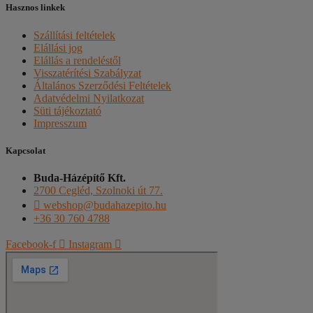
Hasznos linkek
Szállítási feltételek
Elállási jog
Elállás a rendeléstől
Visszatérítési Szabályzat
Általános Szerződési Feltételek
Adatvédelmi Nyilatkozat
Süti tájékoztató
Impresszum
Kapcsolat
Buda-Házépítő Kft.
2700 Cegléd, Szolnoki út 77.
webshop@budahazepito.hu
+36 30 760 4788
Facebook-f
Instagram