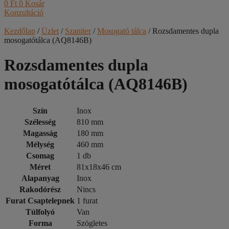
0
Ft
0
Kosár
Konzultáció
Kezdőlap
/
Üzlet
/
Szaniter
/
Mosogató tálca
/ Rozsdamentes dupla
mosogatótálca (AQ8146B)
Rozsdamentes dupla
mosogatótálca (AQ8146B)
Szín
Inox
Szélesség
810 mm
Magasság
180 mm
Mélység
460 mm
Csomag
1 db
Méret
81x18x46 cm
Alapanyag
Inox
Rakodórész
Nincs
Furat Csaptelepnek
1 furat
Túlfolyó
Van
Forma
Szögletes