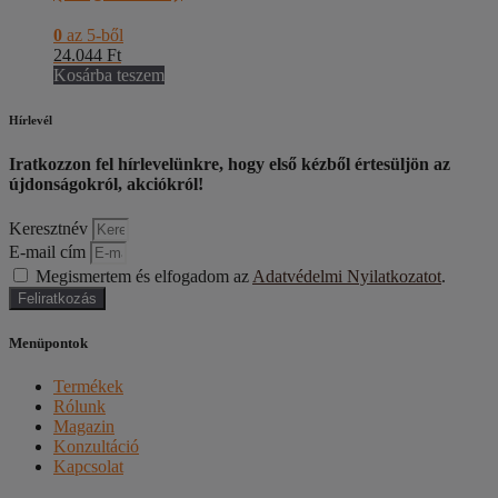
0
az 5-ből
24.044
Ft
Kosárba teszem
Hírlevél
Iratkozzon fel hírlevelünkre, hogy első kézből értesüljön az
újdonságokról, akciókról!
Keresztnév
E-mail cím
Megismertem és elfogadom az
Adatvédelmi Nyilatkozatot
.
Feliratkozás
Menüpontok
Termékek
Rólunk
Magazin
Konzultáció
Kapcsolat