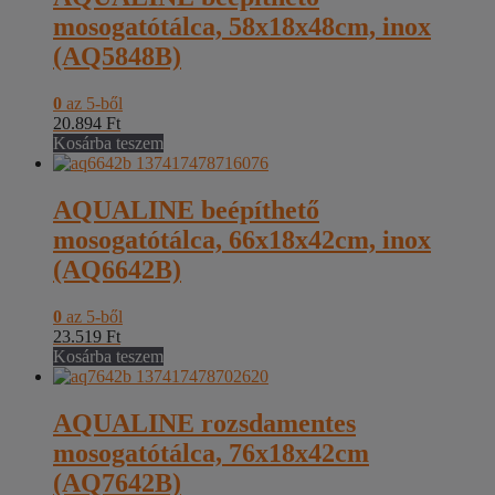
mosogatótálca, 58x18x48cm, inox
(AQ5848B)
0
az 5-ből
20.894
Ft
Kosárba teszem
AQUALINE beépíthető
mosogatótálca, 66x18x42cm, inox
(AQ6642B)
0
az 5-ből
23.519
Ft
Kosárba teszem
AQUALINE rozsdamentes
mosogatótálca, 76x18x42cm
(AQ7642B)